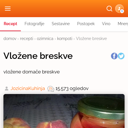
G
Recept
Fotografije
Sestavine
Postopek
Vino
Mnen
domov
›
recepti
›
ozimnica
›
kompoti
›
Vložene breskve
Vložene breskve
vložene domače breskve
JozicinaKuhinja
15.573 ogledov