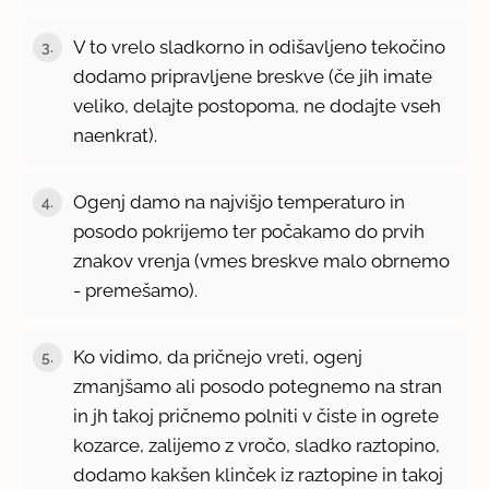
V to vrelo sladkorno in odišavljeno tekočino
3.
dodamo pripravljene breskve (če jih imate
veliko, delajte postopoma, ne dodajte vseh
naenkrat).
Ogenj damo na najvišjo temperaturo in
4.
posodo pokrijemo ter počakamo do prvih
znakov vrenja (vmes breskve malo obrnemo
- premešamo).
Ko vidimo, da pričnejo vreti, ogenj
5.
zmanjšamo ali posodo potegnemo na stran
in jh takoj pričnemo polniti v čiste in ogrete
kozarce, zalijemo z vročo, sladko raztopino,
dodamo kakšen klinček iz raztopine in takoj