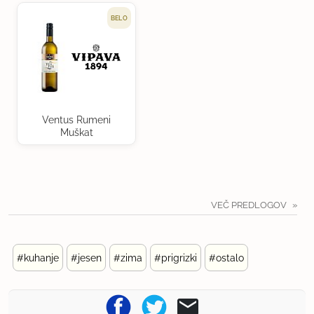
BELO
Ventus Rumeni
Muškat
VEČ PREDLOGOV
#kuhanje
#jesen
#zima
#prigrizki
#ostalo