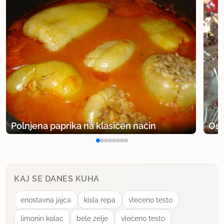
Polnjena paprika na klasičen način
Osv
KAJ SE DANES KUHA
enostavna jajca
kisla repa
vleceno testo
limonin kolac
bele zelje
vlećeno testo