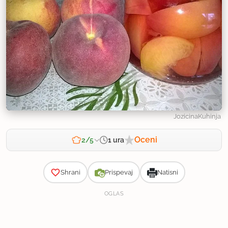
JozicinaKuhinja
Oceni
1 ura
2/5
Zahtevnost
Shrani
Prispevaj
Natisni
OGLAS