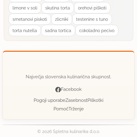
limone v soli
skutina torta
orehovi piškoti
smetanovi piskoti
zlicniki
testenine s tuno
torta nutella
sadna tortica
cokoladno pecivo
Največja slovenska kulinarična skupnost.
Facebook
Pogoji uporabe
Zasebnost
Piškotki
Pomoč
Trženje
© 2026 Spletna kulinarika d.o.o.