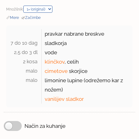
Množilnik:
📏
Mere
·
🌿
Začimbe
pravkar nabrane breskve
7 do 10 dag 
sladkorja
2,5 do 3 dl 
vode
2 kosa 
klinčkov
, celih
malo 
cimetove
skorjice
malo 
limonine lupine (odrežemo kar z
nožem)
vanilijev sladkor
Način za kuhanje