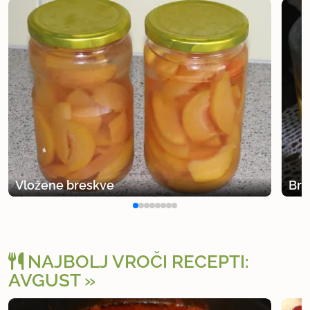
Vložene breskve
Bre
NAJBOLJ VROČI RECEPTI:
AVGUST