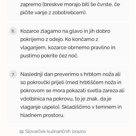
zapremo (breskve morajo biti še čvrste, če
pičite vanje z zobotrebcem).
Kozarce zlagamo na glavo in jih dobro
6.
pokrijemo z odejo. Ko končamo z
vlaganjem, kozarce obrnemo pravilno in
pustimo pokrite čez noč.
Naslednji dan preverimo s hrbtom noža ali
7.
so pokrovčki prijeli (med hrbtiščem noža in
pokrovom se mora pokazati svetla zareza ali
vdolbinica na pokrovu, to je znak, da je
vlaganje uspelo). Skladiščimo v temnem in
hladnem prostoru.
📖
Slovarček kulinaričnih izrazov