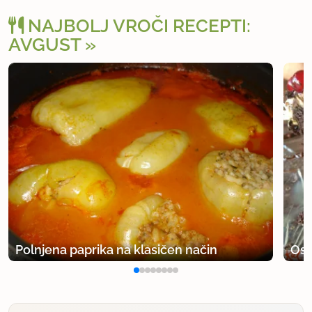
NAJBOLJ VROČI RECEPTI:
AVGUST
Polnjena paprika na klasičen način
Osv