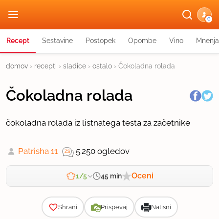
G
Recept
Sestavine
Postopek
Opombe
Vino
Mnenja
domov
›
recepti
›
sladice
›
ostalo
›
Čokoladna rolada
Čokoladna rolada
čokoladna rolada iz listnatega testa za začetnike
Patrisha 11
5.250 ogledov
Oceni
45 min
1/5
Zahtevnost
Shrani
Prispevaj
Natisni