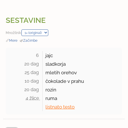
SESTAVINE
Množilnik:
📏
Mere
·
🌿
Začimbe
6 
jajc
20 dag 
sladkorja
25 dag 
mletih orehov
10 dag 
čokolade v prahu
20 dag 
rozin
4 žlice 
ruma
listnato testo