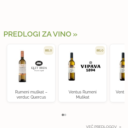
PREDLOGI ZA VINO
BELO
BELO
Rumeni muškat –
Ventus Rumeni
Ventu
verduc Quercus
Muškat
VEČ PREDLOGOV