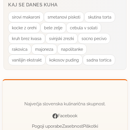
KAJ SE DANES KUHA
sirovi makaroni
smetanovi piskoti
skutina torta
kocke z orehi
bele zelje
cebula v solati
kruh brez kvasa
svinjski zrezki
socno pecivo
rakovica
majoneza
napolitanke
vanilijin ekstrakt
kokosov puding
sadna tortica
Največja slovenska kulinarična skupnost.
Facebook
Pogoji uporabe
Zasebnost
Piškotki