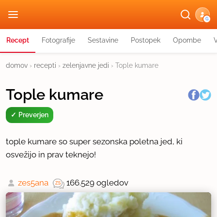
G
Recept
Fotografije
Sestavine
Postopek
Opombe
domov
›
recepti
›
zelenjavne jedi
›
Tople kumare
Tople kumare
Preverjen
tople kumare so super sezonska poletna jed, ki
osvežijo in prav teknejo!
zes5ana
166.529 ogledov