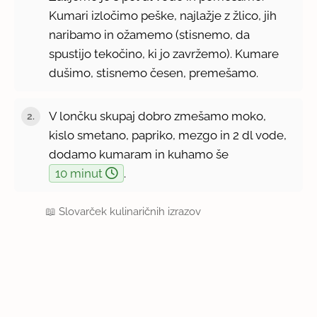
Kumari izločimo peške, najlažje z žlico, jih
naribamo in ožamemo (stisnemo, da
spustijo tekočino, ki jo zavržemo). Kumare
dušimo, stisnemo česen, premešamo.
V lončku skupaj dobro zmešamo moko,
kislo smetano, papriko, mezgo in 2 dl vode,
dodamo kumaram in kuhamo še
10 minut
.
📖
Slovarček kulinaričnih izrazov