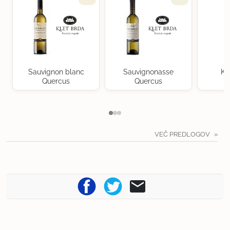
Sauvignon blanc
Sauvignonasse
Kr
Quercus
Quercus
VEČ PREDLOGOV