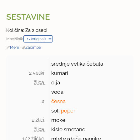
SESTAVINE
Količina: Za 2 osebi
Množilnik:
📏
Mere
·
🌿
Začimbe
srednje velika čebula
2 veliki 
kumari
žlica 
olja
voda
2 
česna
sol,
poper
2 žlici 
moke
žlica 
kisle smetane
1/2 žličke 
mlete rdeče paprike