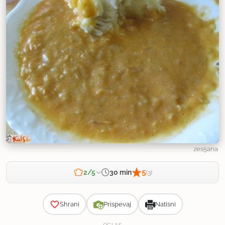
zes5ana
5
30 min
2/5
(3)
Zahtevnost
Shrani
Prispevaj
Natisni