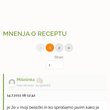
MNENJA O RECEPTU
«
»
1
2
Stran:
Mišelinka
član od 2010
29 sporočil
14.7.2011 ob 12:42
je že v moji beležki in ko sprobamo javim kako je