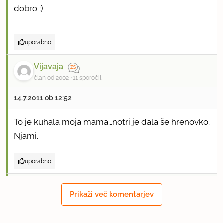
dobro :)
uporabno
Vijavaja
član od 2002
11 sporočil
14.7.2011 ob 12:52
To je kuhala moja mama...notri je dala še hrenovko.
Njami.
uporabno
Katjuška
Prikaži več komentarjev
član od 2006
50 sporočil
15.7.2011 ob 18:56