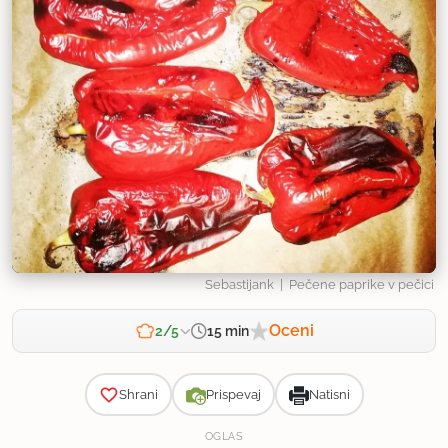
Sebastijank
| Pečene paprike v pečici
Oceni
15 min
2/5
Zahtevnost
Shrani
Prispevaj
Natisni
OGLAS