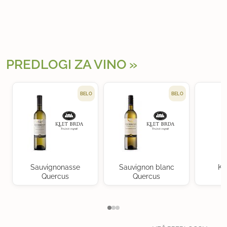
PREDLOGI ZA VINO
BELO
BELO
Sauvignonasse
Sauvignon blanc
Kr
Quercus
Quercus