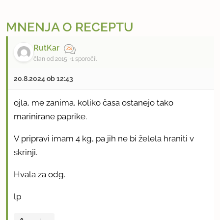
MNENJA O RECEPTU
RutKar
član od 2015
1 sporočil
20.8.2024 ob 12:43
ojla, me zanima, koliko časa ostanejo tako
marinirane paprike.
V pripravi imam 4 kg, pa jih ne bi želela hraniti v
skrinji.
Hvala za odg.
lp