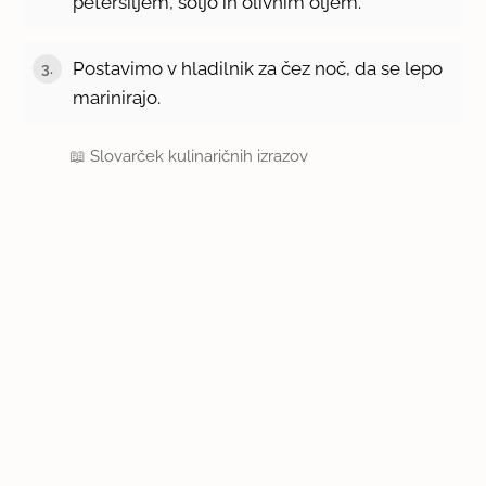
peteršiljem, soljo in olivnim oljem.
Postavimo v hladilnik za čez noč, da se lepo
3.
marinirajo.
📖
Slovarček kulinaričnih izrazov