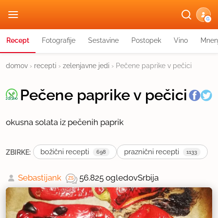
G
Recept
Fotografije
Sestavine
Postopek
Vino
Mnen
domov
›
recepti
›
zelenjavne jedi
›
Pečene paprike v pečici
Pečene paprike v pečici
okusna solata iz pečenih paprik
božični recepti
praznični recepti
ZBIRKE:
698
1133
Sebastijank
56.825 ogledov
Srbija