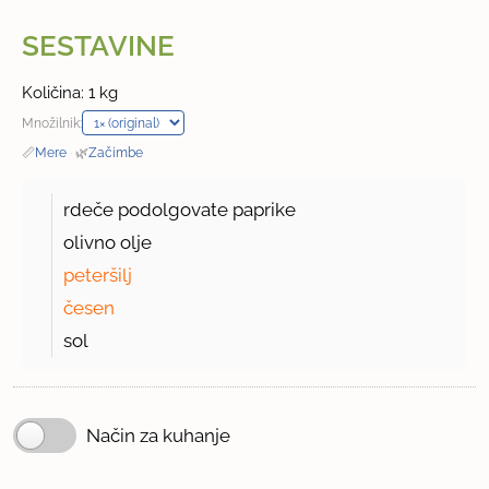
SESTAVINE
Količina: 1 kg
Množilnik:
📏
Mere
·
🌿
Začimbe
rdeče podolgovate paprike
olivno olje
peteršilj
česen
sol
Način za kuhanje