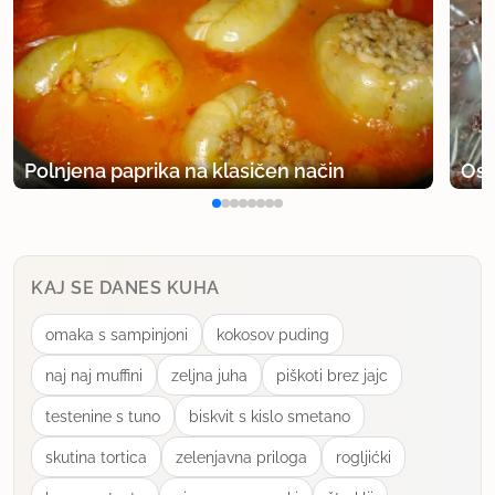
Polnjena paprika na klasičen način
Osv
KAJ SE DANES KUHA
omaka s sampinjoni
kokosov puding
naj naj muffini
zeljna juha
piškoti brez jajc
testenine s tuno
biskvit s kislo smetano
skutina tortica
zelenjavna priloga
rogljićki