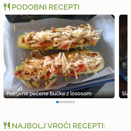
PODOBNI RECEPTI
Polnjene pečene bučke z lososom
Sla
NAJBOLJ VROČI RECEPTI: