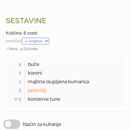
SESTAVINE
Količina: 8 oseb
Množilnik:
📏
Mere
·
🌿
Začimbe
4 
buče
3 
koreni
1 
majhna olupljena kumarica
3 
peteršilj
2-3 
konzerve tune
Način za kuhanje