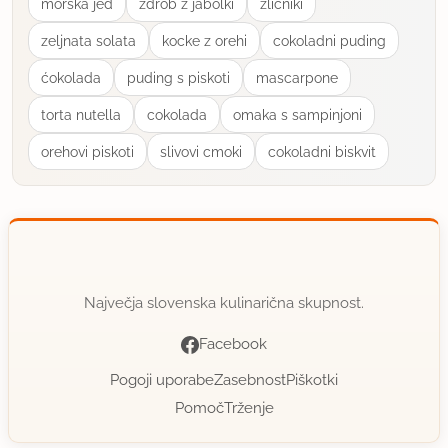
morska jed
zdrob z jabolki
zlicniki
zeljnata solata
kocke z orehi
cokoladni puding
ćokolada
puding s piskoti
mascarpone
torta nutella
cokolada
omaka s sampinjoni
orehovi piskoti
slivovi cmoki
cokoladni biskvit
Največja slovenska kulinarična skupnost.
Facebook
Pogoji uporabe
Zasebnost
Piškotki
Pomoč
Trženje