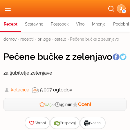
G
Recept
Sestavine
Postopek
Vino
Mnenja
Podobni 
domov
›
recepti
›
priloge
›
ostalo
›
Pečene bučke z zelenjavo
Pečene bučke z zelenjavo
za ljubitelje zelenjave
kolačica
5.007 ogledov
Oceni
45 min
1/5
Zahtevnost
Shrani
Prispevaj
Natisni