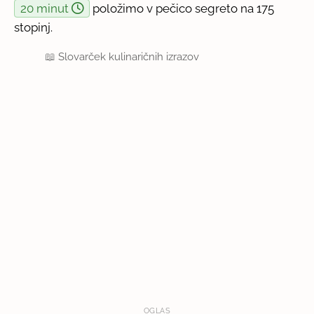
20 minut
položimo v pečico segreto na 175
stopinj.
📖
Slovarček kulinaričnih izrazov
OGLAS