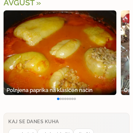
AVGUST
Polnjena paprika na klasičen način
Osv
KAJ SE DANES KUHA