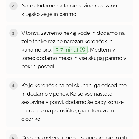
Nato dodamo na tanke rezine narezano
kitajsko zelje in parimo.
V loncu zavremo nekaj vode in dodamo na
zelo tanke rezine narezan korenček in
kuhamo prb.
5-7 minut
. Medtem v
lonec dodamo meso in vse skupaj parimo v
pokriti posodi.
Ko je korenček na pol skuhan, ga odcedimo
in dodamo v ponev. Ko so vse naštete
sestavine v ponvi, dodamo še baby koruze
narezane na polovičke, grah, koruzo in
čičeriko.
Dodamo peteršilj, gobe, sojino omako in čili