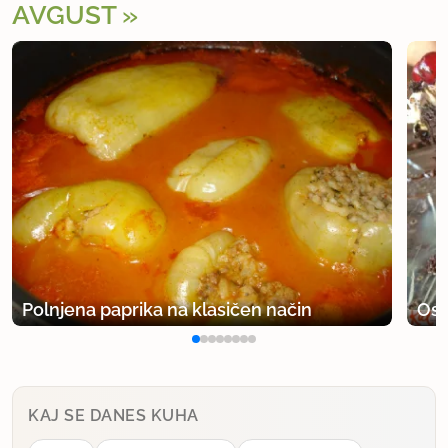
AVGUST
Polnjena paprika na klasičen način
Osv
KAJ SE DANES KUHA