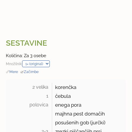
SESTAVINE
Količina: Za 3 osebe
Množilnik:
📏
Mere
·
🌿
Začimbe
2 velika 
korenčka
1 
čebula
polovica 
enega pora
majhna pest domačih
posušenih gob (jurčki)
2-3 
zrezki piščančjih prsi