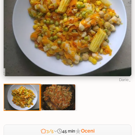
Darie_
Oceni
45 min
3/5