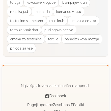
tortilja
kokosove kroglice
krompirjev kruh
morska jed
marinada
kumarice v kisu
testenine s smetano
rzen kruh
limonina omaka
torta za vsak dan
pudingovo pecivo
omaka za testenine
tortilje
paradiznikova mezga
priloga za vse
Največja slovenska kulinarična skupnost.
Facebook
Pogoji uporabe
Zasebnost
Piškotki