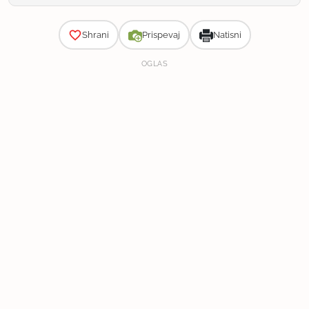
Zahtevnost
Shrani
Prispevaj
Natisni
OGLAS