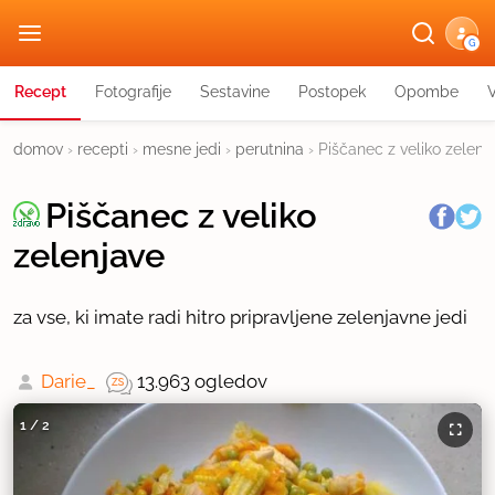
G
Recept
Fotografije
Sestavine
Postopek
Opombe
domov
›
recepti
›
mesne jedi
›
perutnina
›
Piščanec z veliko zelenj
Piščanec z veliko
zelenjave
za vse, ki imate radi hitro pripravljene zelenjavne jedi
Darie_
13.963 ogledov
1
/
2