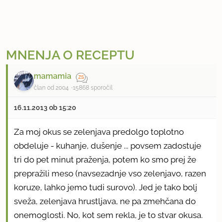
MNENJA O RECEPTU
mamamia
član od 2004
15868 sporočil
16.11.2013 ob 15:20
Za moj okus se zelenjava predolgo toplotno
obdeluje - kuhanje, dušenje ... povsem zadostuje
tri do pet minut praženja, potem ko smo prej že
prepražili meso (navsezadnje vso zelenjavo, razen
koruze, lahko jemo tudi surovo). Jed je tako bolj
sveža, zelenjava hrustljava, ne pa zmehčana do
onemoglosti. No, kot sem rekla, je to stvar okusa.