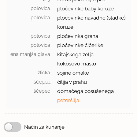
polovica 
pločevinke baby koruze
polovica 
pločevinke navadne (sladke)
koruze
polovica 
pločevinka graha
polovica 
pločevinke čičerike
ena manjša glava 
kitajskega zelja
kokosovo maslo
žlička 
sojine omake
ščepec 
čilija v prahu
ščepec 
domačega posušenega
peteršilja
Način za kuhanje