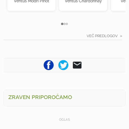
Ventus Modri Pinot
Ventus Chardonnay
Vent
VEČ PREDLOGOV
ZRAVEN PRIPOROČAMO
OGLAS