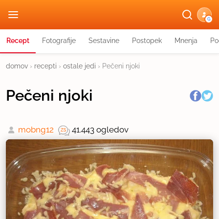
G
Recept
Fotografije
Sestavine
Postopek
Mnenja
Po
domov
›
recepti
›
ostale jedi
›
Pečeni njoki
Pečeni njoki
mobng12
41.443 ogledov