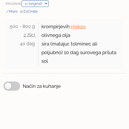
Množilnik:
📏
Mere
·
🌿
Začimbe
500 - 800 g 
krompirjevih
njokov
2 žlici 
olivnega olja
40 dag 
sira (matajur, tolminec ali
poljubno)
10 dag
surovega pršuta
sol
Način za kuhanje