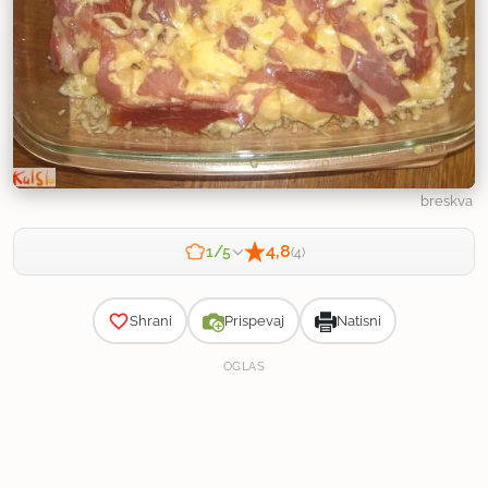
breskva
4,8
1/5
(4)
Zahtevnost
Shrani
Prispevaj
Natisni
OGLAS