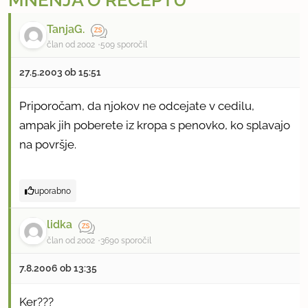
MNENJA O RECEPTU
TanjaG.
član od 2002
509 sporočil
27.5.2003 ob 15:51
Priporočam, da njokov ne odcejate v cedilu,
ampak jih poberete iz kropa s penovko, ko splavajo
na površje.
uporabno
lidka
član od 2002
3690 sporočil
7.8.2006 ob 13:35
Ker???