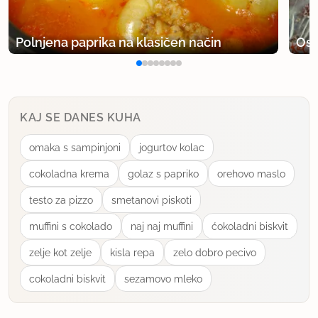
Polnjena paprika na klasičen način
Osv
KAJ SE DANES KUHA
omaka s sampinjoni
jogurtov kolac
cokoladna krema
golaz s papriko
orehovo maslo
testo za pizzo
smetanovi piskoti
muffini s cokolado
naj naj muffini
ćokoladni biskvit
zelje kot zelje
kisla repa
zelo dobro pecivo
cokoladni biskvit
sezamovo mleko