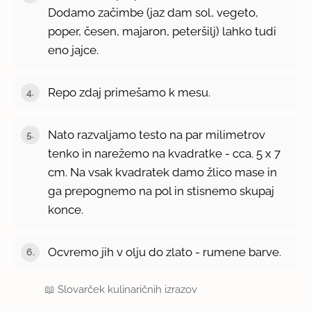
Dodamo začimbe (jaz dam sol, vegeto,
poper, česen, majaron, peteršilj) lahko tudi
eno jajce.
Repo zdaj primešamo k mesu.
Nato razvaljamo testo na par milimetrov
tenko in narežemo na kvadratke - cca. 5 x 7
cm. Na vsak kvadratek damo žlico mase in
ga prepognemo na pol in stisnemo skupaj
konce.
Ocvremo jih v olju do zlato - rumene barve.
📖
Slovarček kulinaričnih izrazov