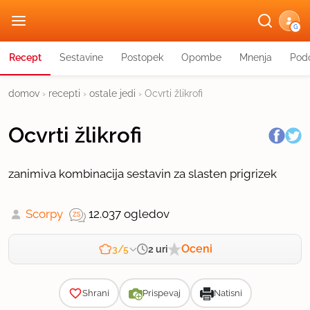
G
Recept
Sestavine
Postopek
Opombe
Mnenja
Podo
domov
›
recepti
›
ostale jedi
›
Ocvrti žlikrofi
Ocvrti žlikrofi
zanimiva kombinacija sestavin za slasten prigrizek
Scorpy
12.037 ogledov
Oceni
2 uri
3/5
Zahtevnost
Shrani
Prispevaj
Natisni