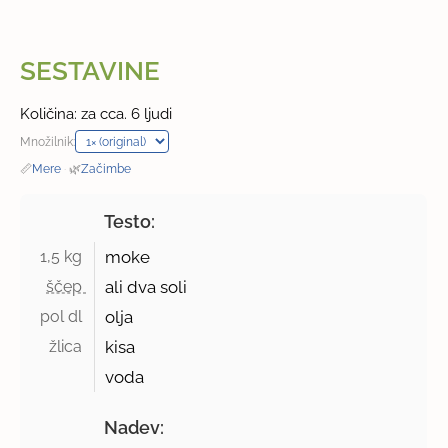
SESTAVINE
Količina: za cca. 6 ljudi
Množilnik:
📏
Mere
·
🌿
Začimbe
Testo:
1,5 kg 
moke
ščep 
ali dva soli
pol dl 
olja
žlica 
kisa
voda
Nadev: