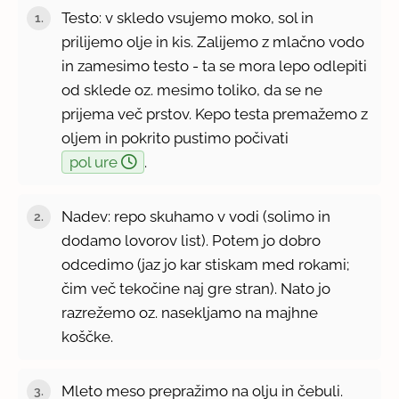
Testo: v skledo vsujemo moko, sol in
prilijemo olje in kis. Zalijemo z mlačno vodo
in zamesimo testo - ta se mora lepo odlepiti
od sklede oz. mesimo toliko, da se ne
prijema več prstov. Kepo testa premažemo z
oljem in pokrito pustimo počivati
pol ure
.
Nadev: repo skuhamo v vodi (solimo in
dodamo lovorov list). Potem jo dobro
odcedimo (jaz jo kar stiskam med rokami;
čim več tekočine naj gre stran). Nato jo
razrežemo oz. nasekljamo na majhne
koščke.
Mleto meso prepražimo na olju in čebuli.