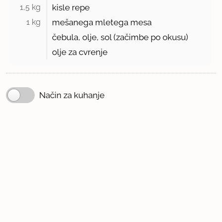
1,5 kg 
kisle repe
1 kg 
mešanega mletega mesa
čebula, olje, sol (začimbe po okusu)
olje za cvrenje
Način za kuhanje