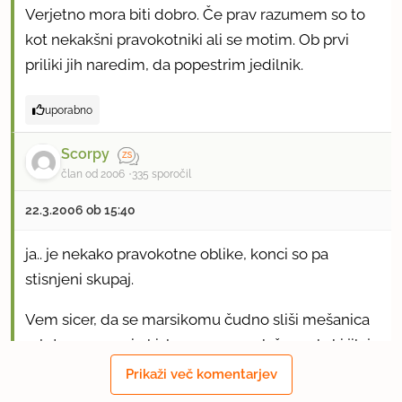
Verjetno mora biti dobro. Če prav razumem so to
kot nekakšni pravokotniki ali se motim. Ob prvi
priliki jih naredim, da popestrim jedilnik.
uporabno
Scorpy
član od 2006
335 sporočil
22.3.2006 ob 15:40
ja.. je nekako pravokotne oblike, konci so pa
stisnjeni skupaj.
Vem sicer, da se marsikomu čudno sliši mešanica
mletega mesa in kisle repe, ampak še vsak, ki jih je
probal, je to zelo pohvalil. Meni se zdijo super
Prikaži več komentarjev
zadeva, drugače sploh ne bi objavila recepta:)