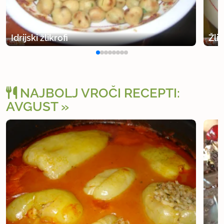
Idrijski žlikrofi
Žlik
NAJBOLJ VROČI RECEPTI:
AVGUST