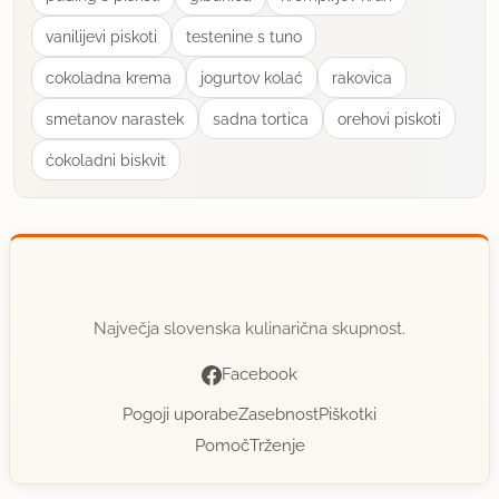
vanilijevi piskoti
testenine s tuno
cokoladna krema
jogurtov kolać
rakovica
smetanov narastek
sadna tortica
orehovi piskoti
ćokoladni biskvit
Največja slovenska kulinarična skupnost.
Facebook
Pogoji uporabe
Zasebnost
Piškotki
Pomoč
Trženje