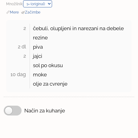
Množilnik:
📏
Mere
·
🌿
Začimbe
2 
čebuli, olupljeni in narezani na debele
rezine
2 dl 
piva
2 
jajci
sol po okusu
10 dag 
moke
olje za cvrenje
Način za kuhanje