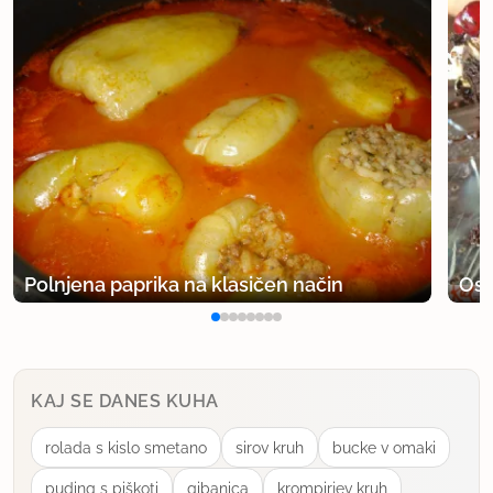
Polnjena paprika na klasičen način
Osv
KAJ SE DANES KUHA
rolada s kislo smetano
sirov kruh
bucke v omaki
puding s piškoti
gibanica
krompirjev kruh