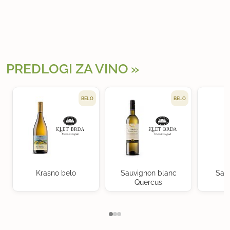
PREDLOGI ZA VINO
BELO
BELO
Krasno belo
Sauvignon blanc
Sau
Quercus