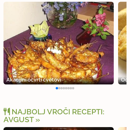
Akacijini ocvrti cvetovi
Ocv
NAJBOLJ VROČI RECEPTI:
AVGUST