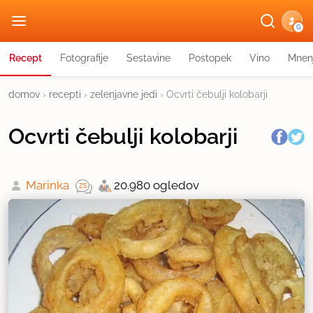
G
Recept
Fotografije
Sestavine
Postopek
Vino
Mnen
domov
›
recepti
›
zelenjavne jedi
›
Ocvrti čebulji kolobarji
Ocvrti čebulji kolobarji
Marinka
20.980 ogledov