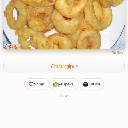
*Rožica*
5
3/5
(2)
Zahtevnost
Shrani
Prispevaj
Natisni
OGLAS