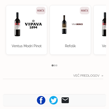
RDEČE
RDEČE
Ventus Modri Pinot
Refošk
Vent
VEČ PREDLOGOV