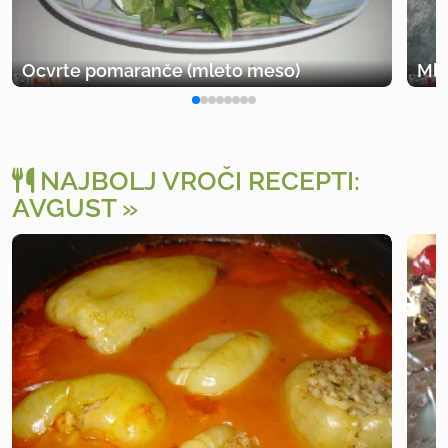
Ocvrte pomaranče (mleto meso)
Mle
NAJBOLJ VROČI RECEPTI:
AVGUST