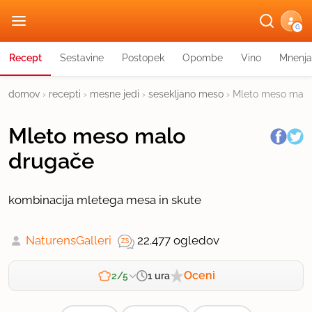
G
Recept
Sestavine
Postopek
Opombe
Vino
Mnenja
domov
›
recepti
›
mesne jedi
›
sesekljano meso
›
Mleto meso malo
Mleto meso malo
drugače
kombinacija mletega mesa in skute
NaturensGalleri
22.477 ogledov
Oceni
1 ura
2/5
Zahtevnost