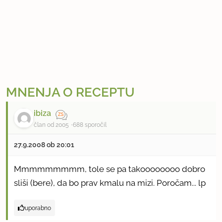
MNENJA O RECEPTU
ibiza
član od 2005
688 sporočil
27.9.2008 ob 20:01
Mmmmmmmmm, tole se pa takoooooooo dobro
sliši (bere), da bo prav kmalu na mizi. Poročam... lp
uporabno