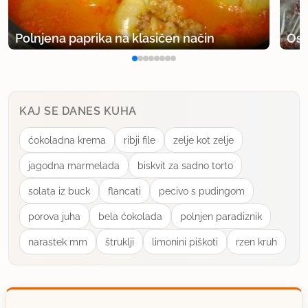
Polnjena paprika na klasičen način
Osv
KAJ SE DANES KUHA
ćokoladna krema
ribji file
zelje kot zelje
jagodna marmelada
biskvit za sadno torto
solata iz buck
flancati
pecivo s pudingom
porova juha
bela ćokolada
polnjen paradiznik
narastek mm
štruklji
limonini piškoti
rzen kruh