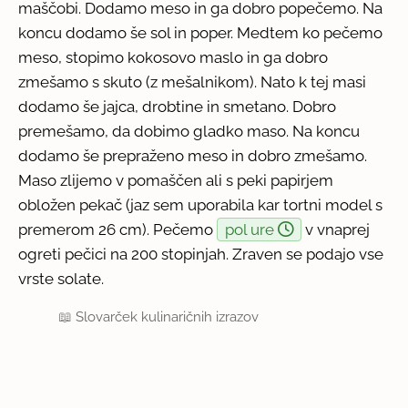
maščobi. Dodamo meso in ga dobro popečemo. Na
koncu dodamo še sol in poper. Medtem ko pečemo
meso, stopimo kokosovo maslo in ga dobro
zmešamo s skuto (z mešalnikom). Nato k tej masi
dodamo še jajca, drobtine in smetano. Dobro
premešamo, da dobimo gladko maso. Na koncu
dodamo še prepraženo meso in dobro zmešamo.
Maso zlijemo v pomaščen ali s peki papirjem
obložen pekač (jaz sem uporabila kar tortni model s
premerom 26 cm). Pečemo
pol ure
v vnaprej
ogreti pečici na 200 stopinjah. Zraven se podajo vse
vrste solate.
📖
Slovarček kulinaričnih izrazov