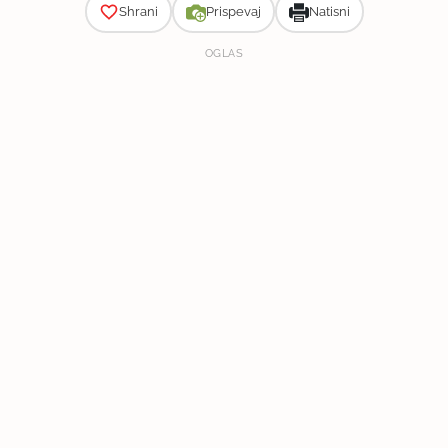
Shrani
Prispevaj
Natisni
OGLAS