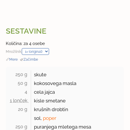
SESTAVINE
Količina: za 4 osebe
Množilnik:
📏
Mere
·
🌿
Začimbe
250 g 
skute
50 g 
kokosovega masla
4 
cela jajca
1 lonček 
kisle smetane
20 g 
krušnih drobtin
sol,
poper
250 g 
puranjega mletega mesa