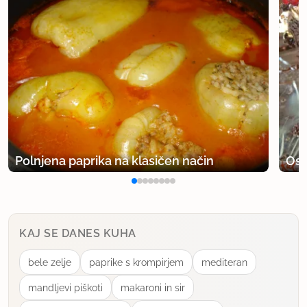
Polnjena paprika na klasičen način
Osv
KAJ SE DANES KUHA
bele zelje
paprike s krompirjem
mediteran
mandljevi piškoti
makaroni in sir