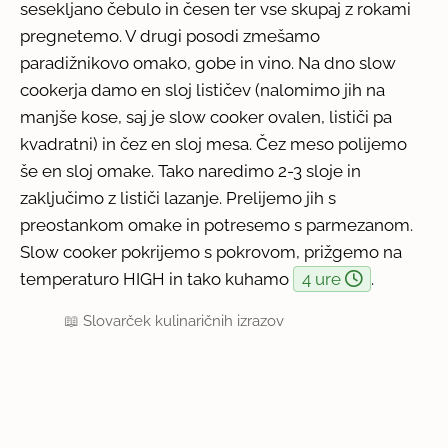
sesekljano čebulo in česen ter vse skupaj z rokami
pregnetemo. V drugi posodi zmešamo
paradižnikovo omako, gobe in vino. Na dno slow
cookerja damo en sloj lističev (nalomimo jih na
manjše kose, saj je slow cooker ovalen, lističi pa
kvadratni) in čez en sloj mesa. Čez meso polijemo
še en sloj omake. Tako naredimo 2-3 sloje in
zaključimo z lističi lazanje. Prelijemo jih s
preostankom omake in potresemo s parmezanom.
Slow cooker pokrijemo s pokrovom, prižgemo na
temperaturo HIGH in tako kuhamo
4 ure
.
📖
Slovarček kulinaričnih izrazov