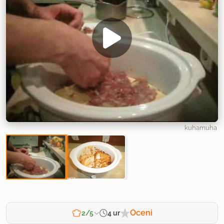
kuhamuha
Oceni
4 ur
2/5
Zahtevnost