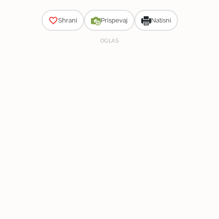
Shrani
Prispevaj
Natisni
OGLAS