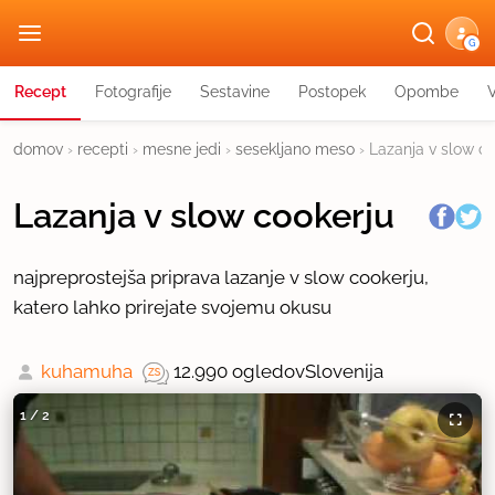
G
Recept
Fotografije
Sestavine
Postopek
Opombe
domov
›
recepti
›
mesne jedi
›
sesekljano meso
›
Lazanja v slow co
Lazanja v slow cookerju
najpreprostejša priprava lazanje v slow cookerju,
katero lahko prirejate svojemu okusu
kuhamuha
12.990 ogledov
Slovenija
1
/
2