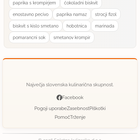
paprika s krompirjem
ćokoladni biskvit
enostavno pecivo
paprika namaz
strocji fizol
biskvit s kislo smetano
hobotnica
marinada
pomarancni sok
smetanov krompir
Največja slovenska kulinarična skupnost.
Facebook
Pogoji uporabe
Zasebnost
Piškotki
Pomoč
Trženje