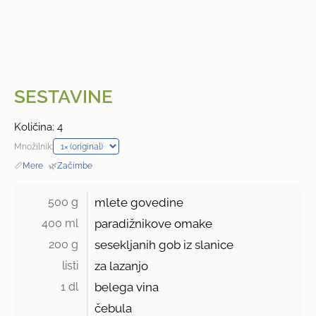
SESTAVINE
Količina: 4
Množilnik:
📏
Mere
·
🌿
Začimbe
500 g 
mlete govedine
400 ml 
paradižnikove omake
200 g 
sesekljanih gob iz slanice
listi 
za lazanjo
1 dl 
belega vina
čebula