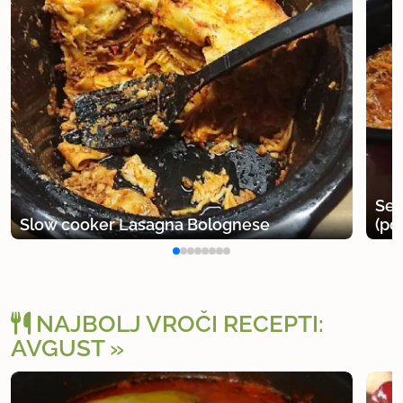
Seg
Slow cooker Lasagna Bolognese
(po
NAJBOLJ VROČI RECEPTI:
AVGUST