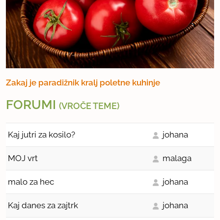
Zakaj je paradižnik kralj poletne kuhinje
FORUMI
(VROČE TEME)
Kaj jutri za kosilo?
johana
MOJ vrt
malaga
malo za hec
johana
Kaj danes za zajtrk
johana