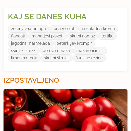
KAJ SE DANES KUHA
zelenjavna priloga
tuna v solati
ćokoladna krema
flancati
mandljevi piskoti
skutni namaz
tortilje
jagodna marmelada
peteršiljev krompir
svinjški zrezki
porova omaka
makaroni in sir
limonina torta
skutini štruklji
šunkine rezine
IZPOSTAVLJENO