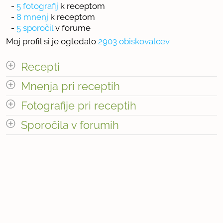
-
5 fotografij
k receptom
-
8 mnenj
k receptom
-
5 sporočil
v forume
Moj profil si je ogledalo
2903 obiskovalcev
Recepti
Mnenja pri receptih
Število receptov: 6
odpri vse
Fotografije pri receptih
Število mnenj pri receptih: 8
Sporočila v forumih
odpri vse
« prejšnja
1
2
naslednja Â»
Število sporočil v forumih: 5
Število fotografij pri receptih: 5