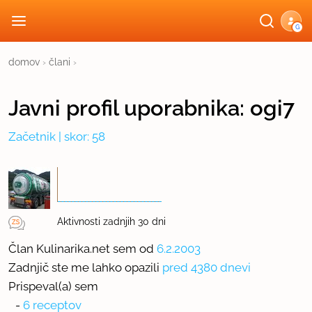
G
domov
›
člani
›
Javni profil
uporabnika:
ogi7
Začetnik
| skor: 58
Aktivnosti zadnjih 30 dni
Član Kulinarika.net sem od
6.2.2003
Zadnjič ste me lahko opazili
pred 4380 dnevi
Prispeval(a) sem
-
6 receptov