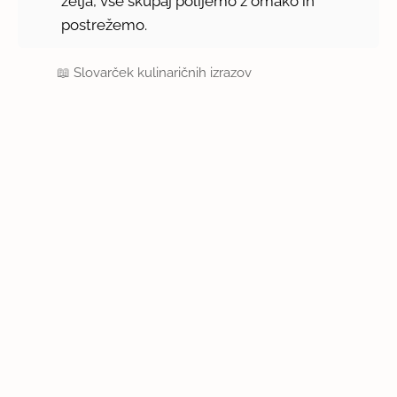
zelja, vse skupaj polijemo z omako in
postrežemo.
📖
Slovarček kulinaričnih izrazov