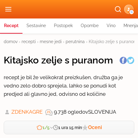
G
Recept
Sestavine
Postopek
Opombe
Vino
Mnenja
domov
›
recepti
›
mesne jedi
›
perutnina
›
Kitajsko zelje s puranom
Kitajsko zelje s puranom
recept je bil že velikokrat preizkušen, družba ga je
vedno zelo dobro sprejela, lahko se ponudi kot
predjed ali glavno jed, odvisno od količine
ZDENKAGRE
9.738 ogledov
SLOVENIJA
Oceni
1 ura 15 min
1/5
Zahtevnost