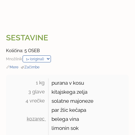
SESTAVINE
Količina: 5 OSEB
Množilnik:
📏
Mere
·
🌿
Začimbe
1 kg 
purana v kosu
3 glave 
kitajskega zelja
4 vrečke 
solatne majoneze
par žlic kečapa
kozarec 
belega vina
limonin sok