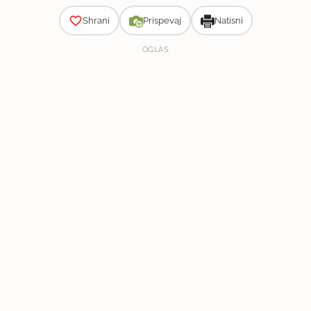
Shrani
Prispevaj
Natisni
OGLAS