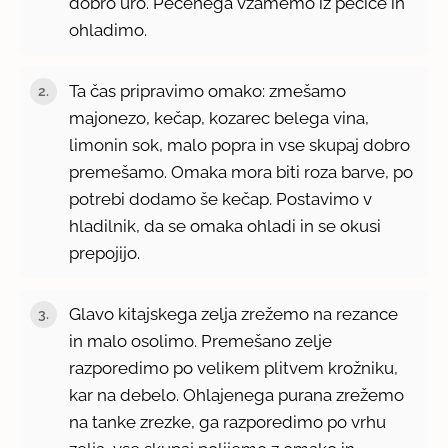
dobro uro. Pečenega vzamemo iz pečice in
ohladimo.
Ta čas pripravimo omako: zmešamo
majonezo, kečap, kozarec belega vina,
limonin sok, malo popra in vse skupaj dobro
premešamo. Omaka mora biti roza barve, po
potrebi dodamo še kečap. Postavimo v
hladilnik, da se omaka ohladi in se okusi
prepojijo.
Glavo kitajskega zelja zrežemo na rezance
in malo osolimo. Premešano zelje
razporedimo po velikem plitvem krožniku,
kar na debelo. Ohlajenega purana zrežemo
na tanke zrezke, ga razporedimo po vrhu