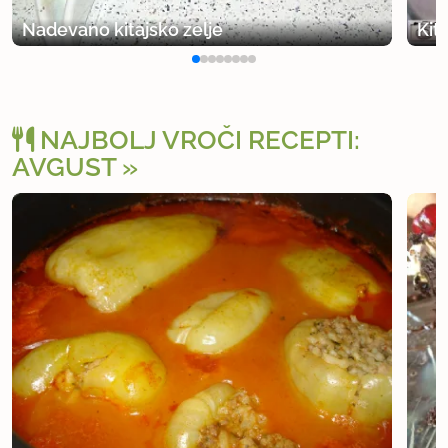
Nadevano kitajsko zelje
Kit
NAJBOLJ VROČI RECEPTI:
AVGUST