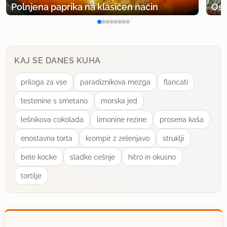
Polnjena paprika na klasičen način
Osv
KAJ SE DANES KUHA
priloga za vse
paradiznikova mezga
flancati
testenine s smetano
morska jed
lešnikova cokolada
limonine rezine
prosena kaša
enostavna torta
krompir z zelenjavo
struklji
bele kocke
sladke cešnje
hitro in okusno
tortilje