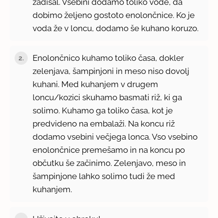
zadišal. Vsebini dodamo toliko vode, da
dobimo željeno gostoto enolončnice. Ko je
voda že v loncu, dodamo še kuhano koruzo.
Enolončnico kuhamo toliko časa, dokler
2.
zelenjava, šampinjoni in meso niso dovolj
kuhani. Med kuhanjem v drugem
loncu/kozici skuhamo basmati riž, ki ga
solimo. Kuhamo ga toliko časa, kot je
predvideno na embalaži. Na koncu riž
dodamo vsebini večjega lonca. Vso vsebino
enolončnice premešamo in na koncu po
občutku še začinimo. Zelenjavo, meso in
šampinjone lahko solimo tudi že med
kuhanjem.