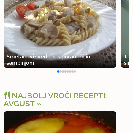
Smetanovi svedrčki s puranom in
Tes
šampinjoni
sir
NAJBOLJ VROČI RECEPTI:
AVGUST
Osv