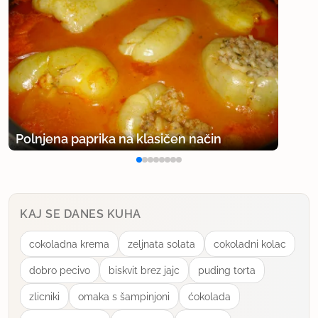
Polnjena paprika na klasičen način
KAJ SE DANES KUHA
cokoladna krema
zeljnata solata
cokoladni kolac
dobro pecivo
biskvit brez jajc
puding torta
zlicniki
omaka s šampinjoni
ćokolada