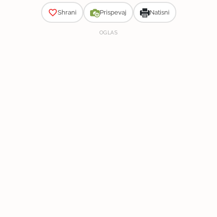
Shrani
Prispevaj
Natisni
OGLAS