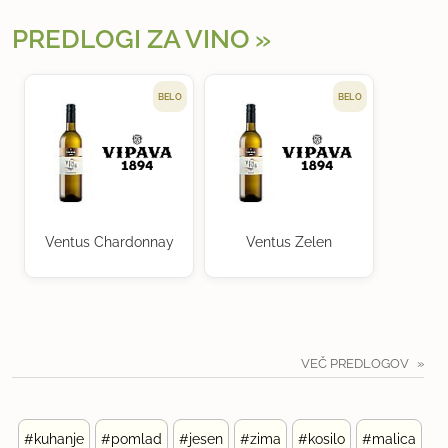
PREDLOGI ZA VINO
BELO
BELO
Ventus Chardonnay
Ventus Zelen
VEČ PREDLOGOV
#kuhanje
#pomlad
#jesen
#zima
#kosilo
#malica