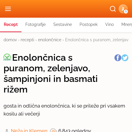
G
Recept
Fotografije
Sestavine
Postopek
Vino
Mnen
domov
›
recepti
›
enolončnice
›
Enolončnica s puranom, zelenjavo,
Enolončnica s
puranom, zelenjavo,
šampinjoni in basmati
rižem
gosta in odlična enolončnica, ki se prileže pri vsakem
kosilu ali večerji
Neža in Klemen
6.843 ogledov