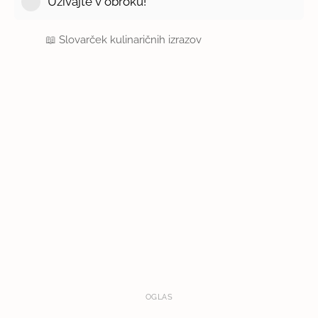
Uživajte v obroku!
📖
Slovarček kulinaričnih izrazov
OGLAS