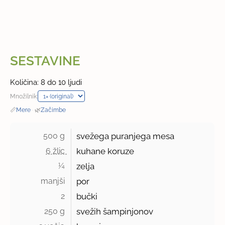
SESTAVINE
Količina: 8 do 10 ljudi
Množilnik:
📏
Mere
·
🌿
Začimbe
500 g 
svežega puranjega mesa
6 žlic 
kuhane koruze
¼ 
zelja
manjši 
por
2 
bučki
250 g 
svežih šampinjonov