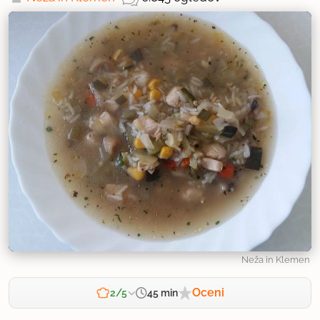
Neža in Klemen
Oceni
45 min
2/5
Zahtevnost