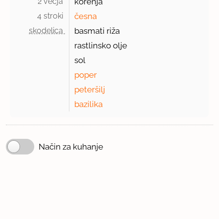
2 večja 
korenja
4 stroki 
česna
skodelica 
basmati riža
rastlinsko olje
sol
poper
peteršilj
bazilika
Način za kuhanje