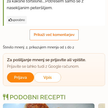
za kakšne torteline,...Potresem samo še z
nasekljanim peteršiljem.
uporabno
Prikaži več komentarjev
Število mnenj: 2, prikazujem mnenja od 1 do 2
Za pošiljanje mnenj se prijavite ali vpišite.
Prijavite se lahko tudi z Google računom.
Prijava
Vpis
PODOBNI RECEPTI