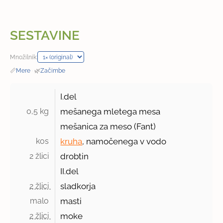
SESTAVINE
Množilnik:
📏
Mere
·
🌿
Začimbe
I.del
0,5 kg 
mešanega mletega mesa
mešanica za meso (Fant)
kos 
kruha
, namočenega v vodo
2 žlici 
drobtin
II.del
2 žlici 
sladkorja
malo 
masti
2 žlici 
moke