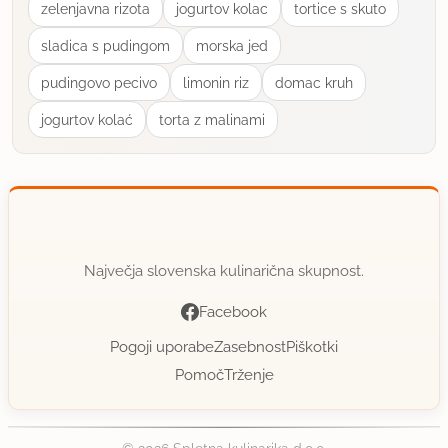
zelenjavna rizota
jogurtov kolac
tortice s skuto
sladica s pudingom
morska jed
pudingovo pecivo
limonin riz
domac kruh
jogurtov kolać
torta z malinami
Največja slovenska kulinarična skupnost.
Facebook
Pogoji uporabe
Zasebnost
Piškotki
Pomoč
Trženje