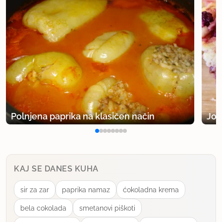
Polnjena paprika na klasičen način
Jog
KAJ SE DANES KUHA
sir za zar
paprika namaz
ćokoladna krema
bela cokolada
smetanovi piškoti