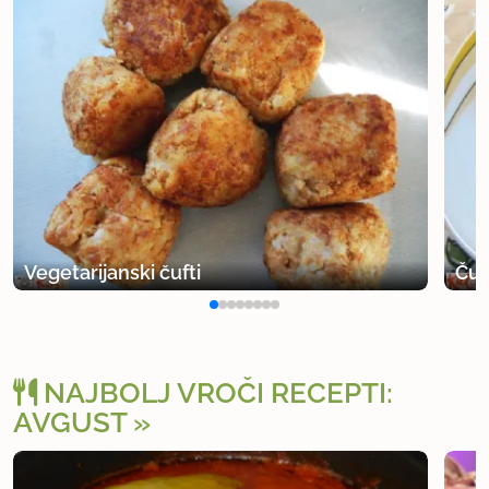
Vegetarijanski čufti
Čuf
NAJBOLJ VROČI RECEPTI:
AVGUST