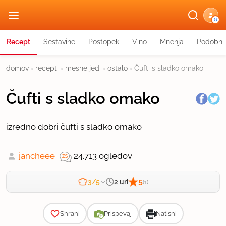
G
Recept
Sestavine
Postopek
Vino
Mnenja
Podobni 
domov
›
recepti
›
mesne jedi
›
ostalo
›
Čufti s sladko omako
Čufti s sladko omako
izredno dobri čufti s sladko omako
jancheee
24.713 ogledov
5
2 uri
3/5
(1)
Zahtevnost
Shrani
Prispevaj
Natisni