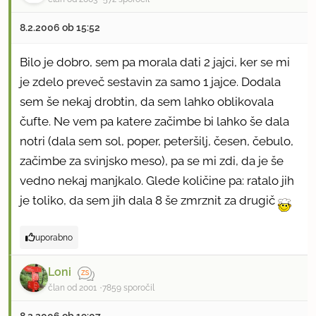
8.2.2006 ob 15:52
Bilo je dobro, sem pa morala dati 2 jajci, ker se mi
je zdelo preveč sestavin za samo 1 jajce. Dodala
sem še nekaj drobtin, da sem lahko oblikovala
čufte. Ne vem pa katere začimbe bi lahko še dala
notri (dala sem sol, poper, peteršilj, česen, čebulo,
začimbe za svinjsko meso), pa se mi zdi, da je še
vedno nekaj manjkalo. Glede količine pa: ratalo jih
je toliko, da sem jih dala 8 še zmrznit za drugič
uporabno
Loni
član od 2001
7859 sporočil