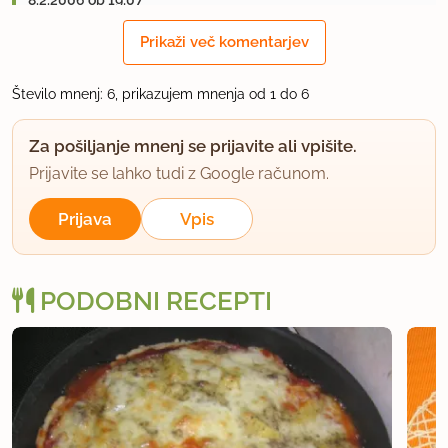
8.2.2006 ob 19:07
Prikaži več komentarjev
Pri nas doma se obnese msanica zacimb za
cevapcice.
Število mnenj: 6, prikazujem mnenja od 1 do 6
uporabno
Za pošiljanje mnenj se prijavite ali vpišite.
Prijavite se lahko tudi z Google računom.
Uly
član od 2003
572 sporočil
Prijava
Vpis
10.2.2006 ob 8:25
Hvala. Kaj pa pravite na mešanico iz vrečke za
PODOBNI RECEPTI
polpete Fant?
uporabno
ligojna
član od 2003
1501 sporočil