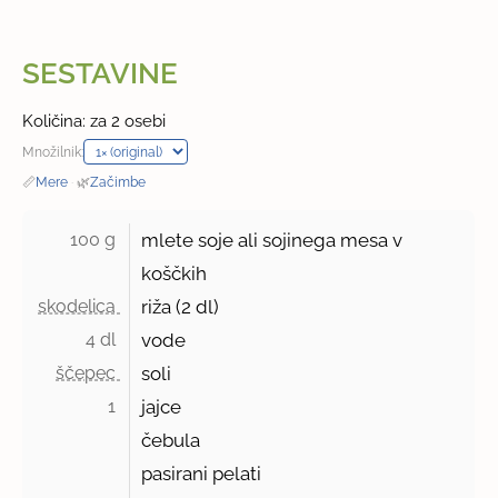
SESTAVINE
Količina: za 2 osebi
Množilnik:
📏
Mere
·
🌿
Začimbe
100 g 
mlete soje ali sojinega mesa v
koščkih
skodelica 
riža (2 dl)
4 dl 
vode
ščepec 
soli
1 
jajce
čebula
pasirani pelati