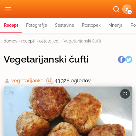
G
Recept
Fotografije
Sestavine
Postopek
Mnenja
Po
domov
›
recepti
›
ostale jedi
›
Vegetarijanski čufti
Vegetarijanski čufti
vegetarijanka
43.328 ogledov
1
/
2