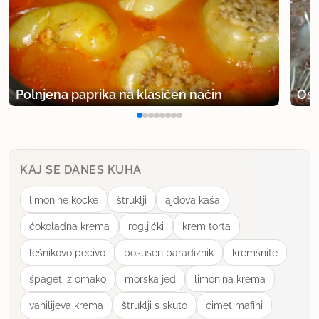
17.2.2015 ob 15:49
Sem danes naredila za kosilo pa je ful uspelo. Zelo
dobro. Uporabila sem sojin drobljenec pa niti
nisem rabila dodati jajca in se je masa lepo sprijela.
Polnjena paprika na klasičen način
Osv
Ta recept bom sigurno se kdaj naredila super je.
uporabno
KAJ SE DANES KUHA
limonine kocke
štruklji
ajdova kaša
ćokoladna krema
rogljićki
krem torta
lešnikovo pecivo
posusen paradiznik
kremšnite
špageti z omako
morska jed
limonina krema
vanilijeva krema
štruklji s skuto
cimet mafini