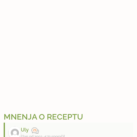
MNENJA O RECEPTU
Uly
član od 2003
572 sporočil