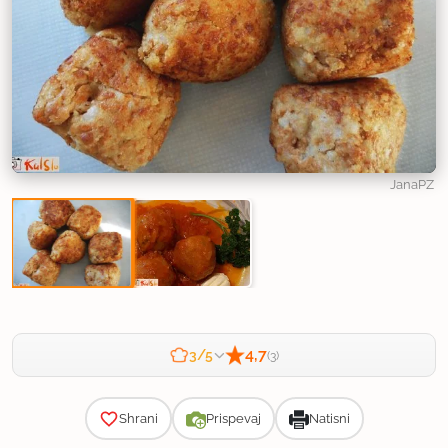
JanaPZ
4,7
3/5
(3)
Zahtevnost
Shrani
Prispevaj
Natisni