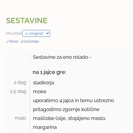
SESTAVINE
Množilnik:
📏
Mere
·
🌿
Začimbe
Sestavine za eno rolado -
na 1 jajce gre:
2 dag 
sladkorja
2,5 dag 
moke
uporabimo
4
jajca in temu ustrezno
prilagodimo zgornje količine
malo 
maščobe (olje, stopljeno maslo,
margarina