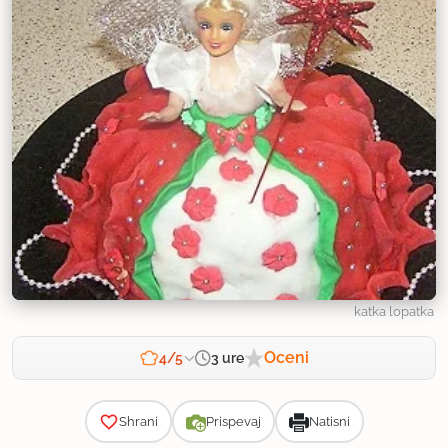
katka lopatka
Oceni
3 ure
4/5
Zahtevnost
Shrani
Prispevaj
Natisni