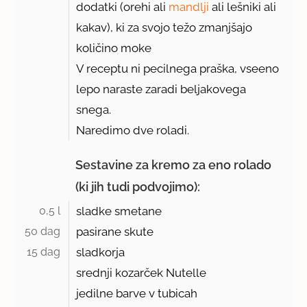
dodatki (orehi ali
mandlji
ali lešniki ali
kakav), ki za svojo težo zmanjšajo
količino moke
V receptu ni pecilnega praška, vseeno
lepo naraste zaradi beljakovega
snega.
Naredimo dve roladi.
Sestavine za kremo za eno rolado
(ki jih tudi podvojimo):
0,5 l 
sladke smetane
50 dag 
pasirane skute
15 dag 
sladkorja
srednji kozarček Nutelle
jedilne barve v tubicah