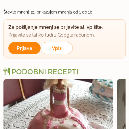
10.1.2008 ob 12:20
Število mnenj: 21, prikazujem mnenja od 1 do 10
Pa to potem pojeste?
Za pošiljanje mnenj se prijavite ali vpišite.
Prijavite se lahko tudi z Google računom.
uporabno
Prijava
Vpis
ajvika
član od 2007
76 sporočil
10.1.2008 ob 12:21
PODOBNI RECEPTI
Katka, a delaš v slaščičarni? Če ne, jo lahko kar ti
odpreš, boš imela ful strank. Dasa si, ni kaj!
uporabno
ADRIJANAM
član od 2006
212 sporočil