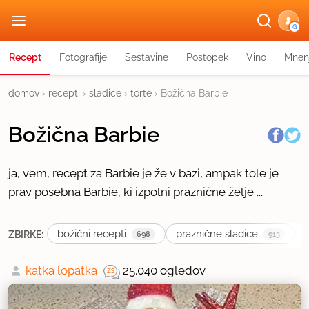
G
Recept
Fotografije
Sestavine
Postopek
Vino
Mnen
domov
›
recepti
›
sladice
›
torte
›
Božična Barbie
Božična Barbie
ja, vem, recept za Barbie je že v bazi, ampak tole je
prav posebna Barbie, ki izpolni praznične želje ...
božični recepti
praznične sladice
ZBIRKE:
698
913
katka lopatka
25.040 ogledov