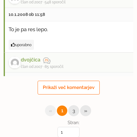
član od 2007
548 sporočil
10.1.2008 ob 11:58
To je pa res lepo.
uporabno
dvojčica
član od 2007
85 sporočil
10.1.2008 ob 12:01
Prikaži več komentarjev
Katka, carica si.
uporabno
«
»
1
3
Stran:
rimljanka
član od 2005
17907 sporočil