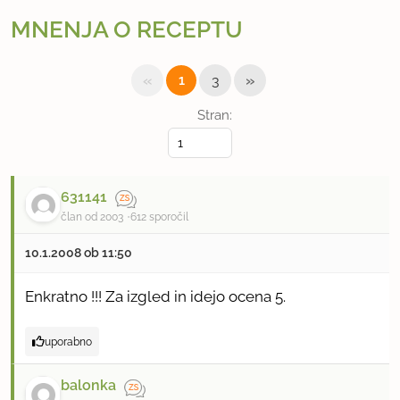
MNENJA O RECEPTU
«
»
1
3
Stran:
631141
član od 2003
612 sporočil
10.1.2008 ob 11:50
Enkratno !!! Za izgled in idejo ocena 5.
uporabno
balonka