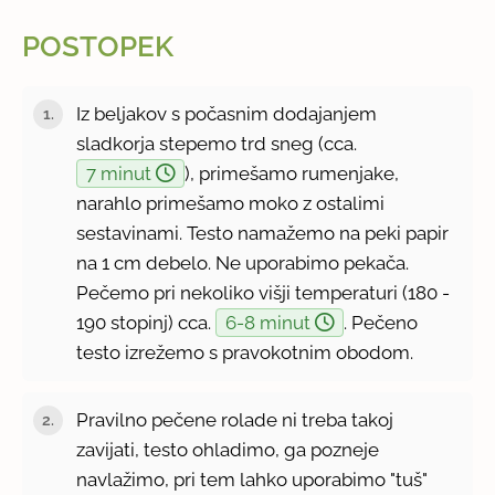
POSTOPEK
Iz beljakov s počasnim dodajanjem
sladkorja stepemo trd sneg (cca.
7 minut
), primešamo rumenjake,
narahlo primešamo moko z ostalimi
sestavinami. Testo namažemo na peki papir
na 1 cm debelo. Ne uporabimo pekača.
Pečemo pri nekoliko višji temperaturi (180 -
190 stopinj) cca.
6-8 minut
. Pečeno
testo izrežemo s pravokotnim obodom.
Pravilno pečene rolade ni treba takoj
zavijati, testo ohladimo, ga pozneje
navlažimo, pri tem lahko uporabimo "tuš"