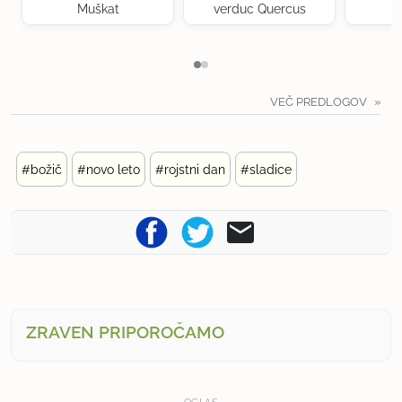
Muškat
verduc Quercus
VEČ PREDLOGOV
#božič
#novo leto
#rojstni dan
#sladice
ZRAVEN PRIPOROČAMO