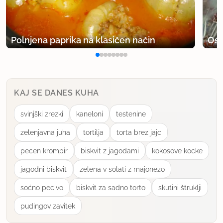
uporabno
Polnjena paprika na klasičen način
Osv
katjushka
član od 2004
1901 sporočil
10.1.2008 ob 13:41
KAJ SE DANES KUHA
Katka, ali nisi enkrat tožila, da ene pač spadamo v
svinjški zrezki
kaneloni
testenine
povprečje......... očitno si se ti dvignila nad to....saj veš
kaj pravijo, talent je samo 10 % celote. Vse čestitke,
zelenjavna juha
tortilja
torta brez jajc
res lepa tortica.
pecen krompir
biskvit z jagodami
kokosove kocke
jagodni biskvit
zelena v solati z majonezo
uporabno
soćno pecivo
biskvit za sadno torto
skutini štruklji
Vendelina jr.
pudingov zavitek
član od 2006
9217 sporočil