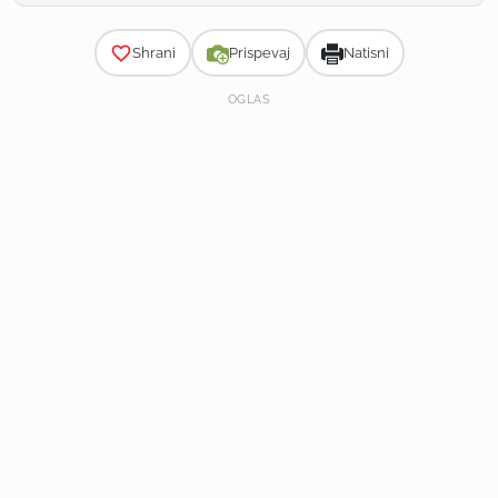
Zahtevnost
Shrani
Prispevaj
Natisni
OGLAS