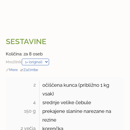
SESTAVINE
Količina: za 8 oseb
Množilnik:
📏
Mere
·
🌿
Začimbe
2 
očiščena kunca (približno
1 kg
vsak)
4 
srednje velike čebule
150 g 
prekajene slanine narezane na
rezine
2 večja 
korenčka