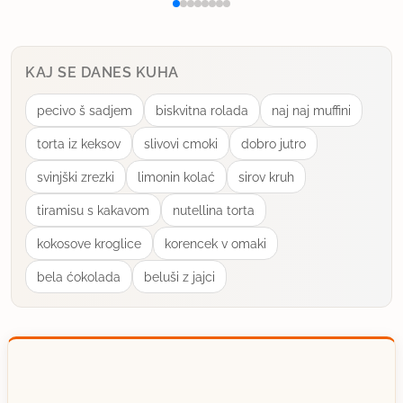
KAJ SE DANES KUHA
pecivo š sadjem
biskvitna rolada
naj naj muffini
torta iz keksov
slivovi cmoki
dobro jutro
svinjški zrezki
limonin kolać
sirov kruh
tiramisu s kakavom
nutellina torta
kokosove kroglice
korencek v omaki
bela ćokolada
beluši z jajci