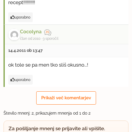
recept!!!!!!!!!!
uporabno
Cocolyna
član od 2010
3 sporočil
14.4.2011 ob 13:47
ok tole se pa men tko sliš okusno...!
uporabno
Prikaži več komentarjev
Število mnenj: 2, prikazujem mnenja od 1 do 2
Za pošiljanje mnenj se prijavite ali vpišite.