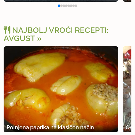
NAJBOLJ VROČI RECEPTI:
AVGUST
Polnjena paprika na klasičen način
Osv