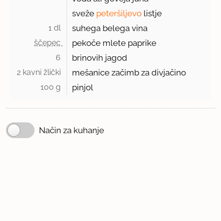
sveže
peteršiljevo
listje
1 dl 
suhega belega vina
ščepec 
pekoče mlete paprike
6 
brinovih jagod
2 kavni žlički 
mešanice začimb za divjačino
100 g 
pinjol
Način za kuhanje