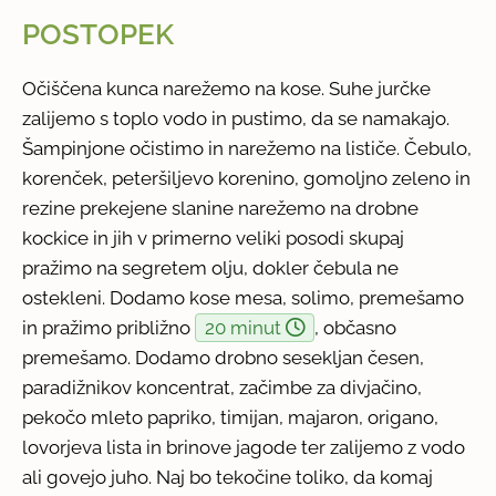
POSTOPEK
Očiščena kunca narežemo na kose. Suhe jurčke
zalijemo s toplo vodo in pustimo, da se namakajo.
Šampinjone očistimo in narežemo na lističe. Čebulo,
korenček, peteršiljevo korenino, gomoljno zeleno in
rezine prekejene slanine narežemo na drobne
kockice in jih v primerno veliki posodi skupaj
pražimo na segretem olju, dokler čebula ne
ostekleni. Dodamo kose mesa, solimo, premešamo
in pražimo približno
20 minut
, občasno
premešamo. Dodamo drobno sesekljan česen,
paradižnikov koncentrat, začimbe za divjačino,
pekočo mleto papriko, timijan, majaron, origano,
lovorjeva lista in brinove jagode ter zalijemo z vodo
ali govejo juho. Naj bo tekočine toliko, da komaj