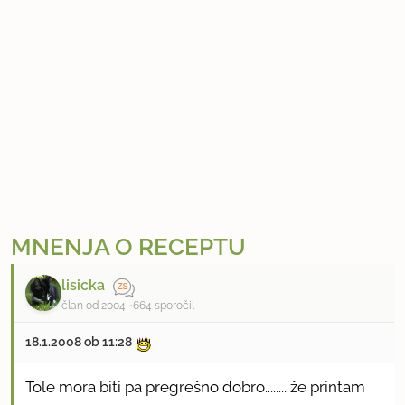
MNENJA O RECEPTU
lisicka
član od 2004
664 sporočil
18.1.2008 ob 11:28
Tole mora biti pa pregrešno dobro........ že printam