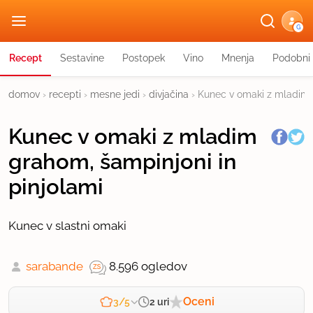
G
Recept
Sestavine
Postopek
Vino
Mnenja
Podobni 
domov
›
recepti
›
mesne jedi
›
divjačina
›
Kunec v omaki z mladim g
Kunec v omaki z mladim
grahom, šampinjoni in
pinjolami
Kunec v slastni omaki
sarabande
8.596 ogledov
Oceni
2 uri
3/5