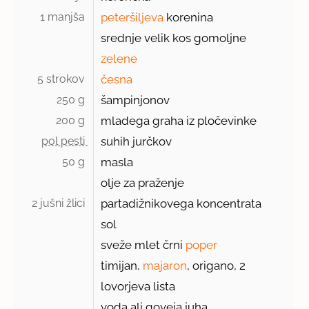
1 manjša 
peteršiljeva
korenina
srednje velik kos gomoljne
zelene
5 strokov 
česna
250 g 
šampinjonov
200 g 
mladega graha iz pločevinke
pol pesti 
suhih jurčkov
50 g 
masla
olje za praženje
2 jušni žlici 
partadižnikovega koncentrata
sol
sveže mlet črni
poper
timijan,
majaron
, origano, 2
lovorjeva lista
voda ali goveja juha