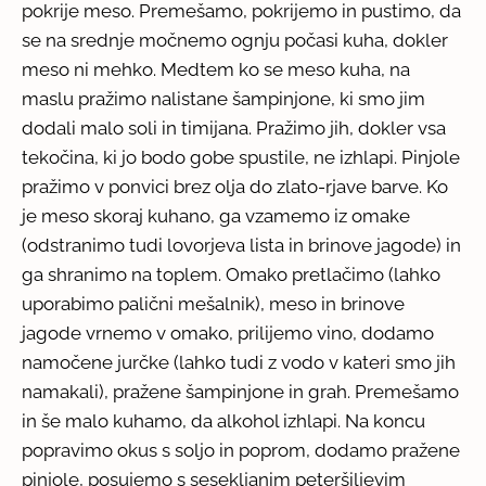
pokrije meso. Premešamo, pokrijemo in pustimo, da
se na srednje močnemo ognju počasi kuha, dokler
meso ni mehko. Medtem ko se meso kuha, na
maslu pražimo nalistane šampinjone, ki smo jim
dodali malo soli in timijana. Pražimo jih, dokler vsa
tekočina, ki jo bodo gobe spustile, ne izhlapi. Pinjole
pražimo v ponvici brez olja do zlato-rjave barve. Ko
je meso skoraj kuhano, ga vzamemo iz omake
(odstranimo tudi lovorjeva lista in brinove jagode) in
ga shranimo na toplem. Omako pretlačimo (lahko
uporabimo palični mešalnik), meso in brinove
jagode vrnemo v omako, prilijemo vino, dodamo
namočene jurčke (lahko tudi z vodo v kateri smo jih
namakali), pražene šampinjone in grah. Premešamo
in še malo kuhamo, da alkohol izhlapi. Na koncu
popravimo okus s soljo in poprom, dodamo pražene
pinjole, posujemo s sesekljanim peteršiljevim