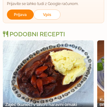
Prijavite se lahko tudi z Google računom.
Prijava
Vpis
PODOBNI RECEPTI
Kun
Zajec (kunec) v lastni naravni omaki
om