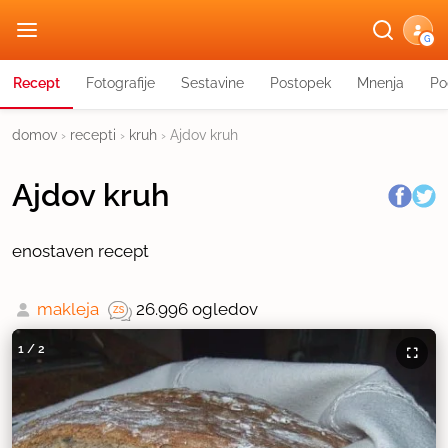
G
Recept
Fotografije
Sestavine
Postopek
Mnenja
Po
domov
›
recepti
›
kruh
›
Ajdov kruh
Ajdov kruh
enostaven recept
makleja
26.996 ogledov
1
/
2