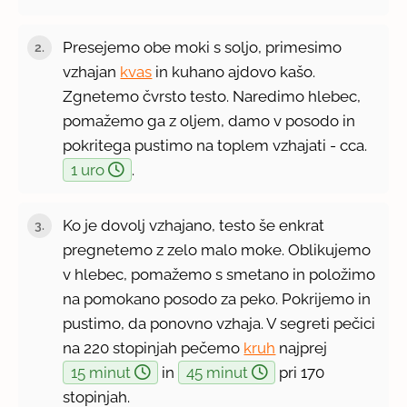
Presejemo obe moki s soljo, primesimo
vzhajan
kvas
in kuhano ajdovo kašo.
Zgnetemo čvrsto testo. Naredimo hlebec,
pomažemo ga z oljem, damo v posodo in
pokritega pustimo na toplem vzhajati - cca.
1 uro
.
Ko je dovolj vzhajano, testo še enkrat
pregnetemo z zelo malo moke. Oblikujemo
v hlebec, pomažemo s smetano in položimo
na pomokano posodo za peko. Pokrijemo in
pustimo, da ponovno vzhaja. V segreti pečici
na 220 stopinjah pečemo
kruh
najprej
15 minut
in
45 minut
pri 170
stopinjah.