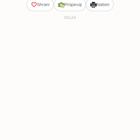
Shrani
Prispevaj
Natisni
OGLAS