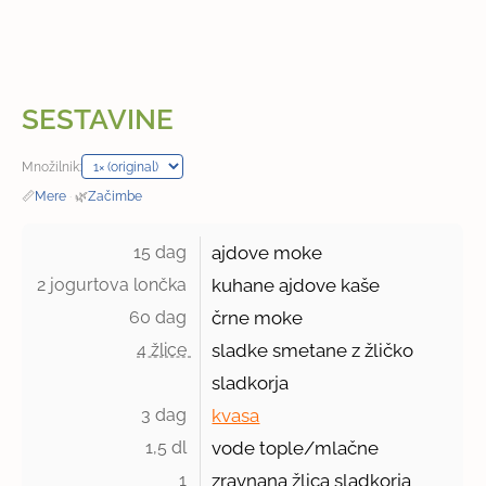
SESTAVINE
Množilnik:
📏
Mere
·
🌿
Začimbe
15 dag 
ajdove moke
2 jogurtova lončka 
kuhane ajdove kaše
60 dag 
črne moke
4 žlice 
sladke smetane z žličko
sladkorja
3 dag 
kvasa
1,5 dl 
vode tople/mlačne
1 
zravnana žlica sladkorja