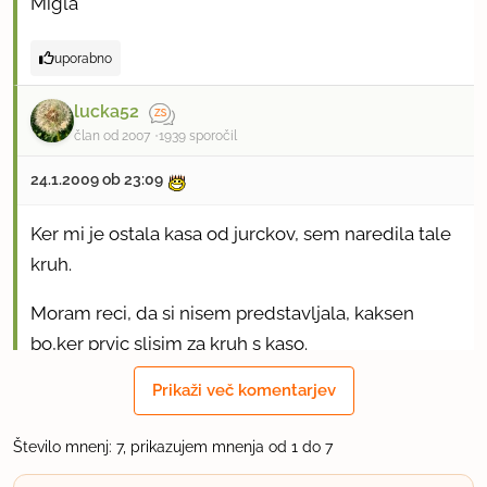
Migla
uporabno
lucka52
član od 2007
1939 sporočil
24.1.2009 ob 23:09
Ker mi je ostala kasa od jurckov, sem naredila tale
kruh.
Moram reci, da si nisem predstavljala, kaksen
bo,ker prvic slisim za kruh s kaso.
Prikaži več komentarjev
Rezultat: vec kot odlicen kruh,piko na i pa da
skorja,ki je zaradi smetane enkratna ( k smetani
Število mnenj: 7, prikazujem mnenja od 1 do 7
nisem dodala sladkorja, v testo pa se eno zlico olja
in zamesila bolj mehko).