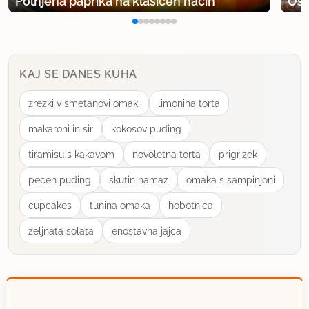
Polnjena paprika na klasičen način
Osv
dalo naredit tudi tako.Tisti,ki imate aparat,pa le
poizkusite in javite rezultate.
KAJ SE DANES KUHA
uporabno
zrezki v smetanovi omaki
limonina torta
slivovi cmoki
makaroni in sir
kokosov puding
član od 2012
444 sporočil
tiramisu s kakavom
novoletna torta
prigrizek
26.2.2014 ob 23:48
pecen puding
skutin namaz
omaka s sampinjoni
Ko sem delala koruzne cmoke z ajdovim
cupcakes
tunina omaka
hobotnica
nadevom, mi je ajdova kaša ostala. Saj Marta mi je
zeljnata solata
enostavna jajca
kar mikavne recepte ponudila, kje bi kašo lahko
porabila. A sem se odločila, da pripravim kar sem si
na začetku zaželela, kruh.
Namesto črne moke sem uporabila belo domačo