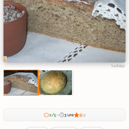
lucka52
5
3 ure
2/5
(3)
Zahtevnost