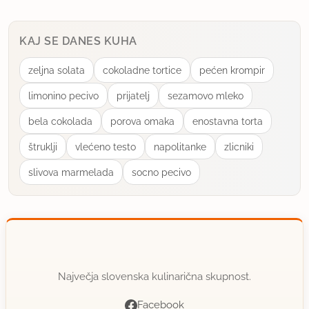
KAJ SE DANES KUHA
zeljna solata
cokoladne tortice
pećen krompir
limonino pecivo
prijatelj
sezamovo mleko
bela cokolada
porova omaka
enostavna torta
štruklji
vlećeno testo
napolitanke
zlicniki
slivova marmelada
socno pecivo
Največja slovenska kulinarična skupnost.
Facebook