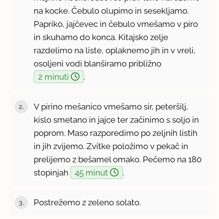
na kocke. Čebulo olupimo in sesekljamo.
Papriko, jajčevec in čebulo vmešamo v piro
in skuhamo do konca. Kitajsko zelje
razdelimo na liste, oplaknemo jih in v vreli,
osoljeni vodi blanširamo približno
2 minuti
.
V pirino mešanico vmešamo sir, peteršilj,
kislo smetano in jajce ter začinimo s soljo in
poprom. Maso razporedimo po zeljnih listih
in jih zvijemo. Zvitke položimo v pekač in
prelijemo z bešamel omako. Pečemo na 180
stopinjah
45 minut
.
Postrežemo z zeleno solato.