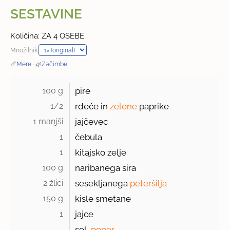
SESTAVINE
Količina: ZA 4 OSEBE
Množilnik:
📏
Mere
·
🌿
Začimbe
100 g 
pire
1/2 
rdeče in
zelene
paprike
1 manjši 
jajčevec
1 
čebula
1 
kitajsko zelje
100 g 
naribanega sira
2 žlici 
sesekljanega
peteršilja
150 g 
kisle smetane
1 
jajce
sol,
poper