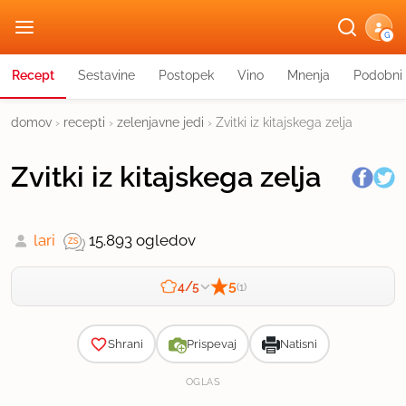
G
Recept
Sestavine
Postopek
Vino
Mnenja
Podobni 
domov
›
recepti
›
zelenjavne jedi
›
Zvitki iz kitajskega zelja
Zvitki iz kitajskega zelja
lari
15.893 ogledov
5
4/5
(1)
Zahtevnost
Shrani
Prispevaj
Natisni
OGLAS