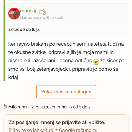
mansaj
član od 2003
478 sporočil
1.6.2006 ob 8:34
ker ravno brskam po receptih sem naletela tudi na
te okusne zvitke...pripravila jih je moja mami in
nismo bili razočarani - ocena odlično
že sicer pa
smo vsi bolj zelenjavojedci, pripravili jo bomo še
kdaj
Prikaži več komentarjev
uporabno
Število mnenj: 2, prikazujem mnenja od 1 do 2
Za pošiljanje mnenj se prijavite ali vpišite.
Prijavite se lahko tudi z Google računom.