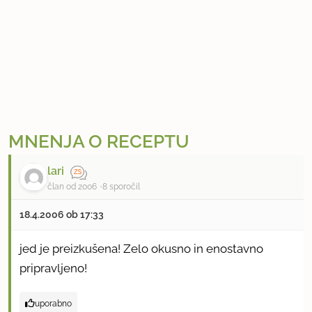
MNENJA O RECEPTU
lari
član od 2006
8 sporočil
18.4.2006 ob 17:33
jed je preizkušena! Zelo okusno in enostavno
pripravljeno!
uporabno