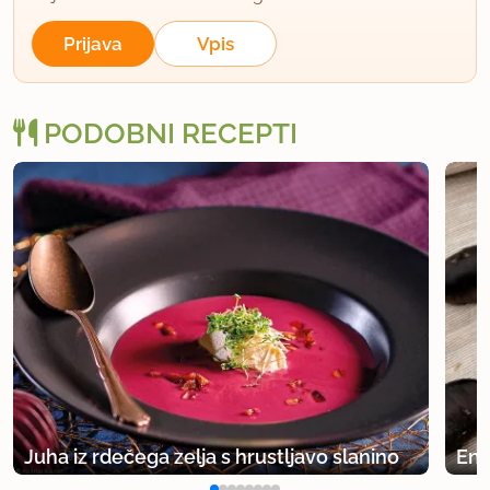
Prijava
Vpis
PODOBNI RECEPTI
Juha iz rdečega zelja s hrustljavo slanino
Eno