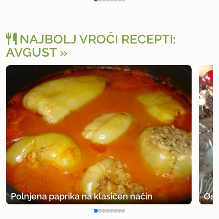
NAJBOLJ VROČI RECEPTI:
AVGUST
Polnjena paprika na klasičen način
Osv