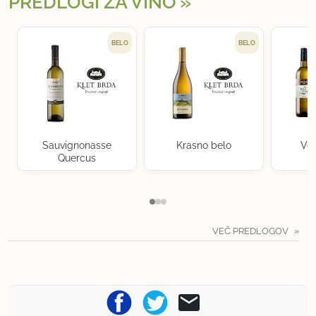
PREDLOGI ZA VINO
BELO
BELO
Sauvignonasse
Krasno belo
Ven
Quercus
VEČ PREDLOGOV