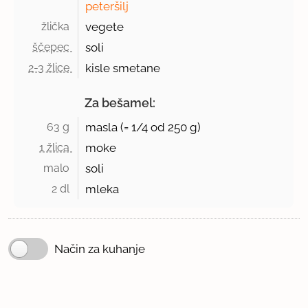
peteršilj
žlička 
vegete
ščepec 
soli
2-3 žlice 
kisle smetane
Za bešamel:
63 g 
masla (=
1/4
od 250 g)
1 žlica 
moke
malo 
soli
2 dl 
mleka
Način za kuhanje