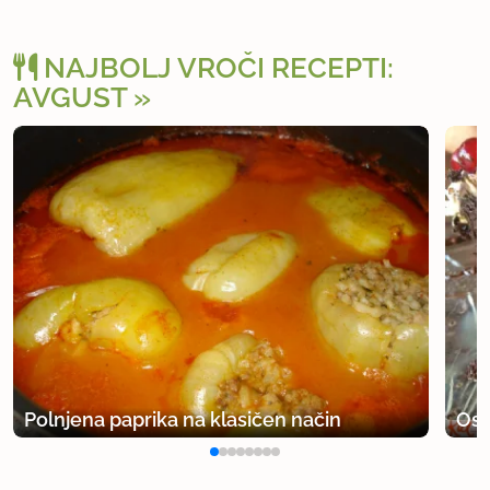
NAJBOLJ VROČI RECEPTI:
AVGUST
Polnjena paprika na klasičen način
Osv