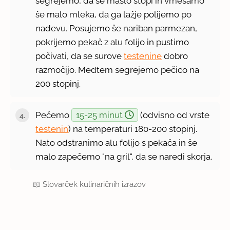
segrejemo, da se maslo stopi in vmešamo
še malo mleka, da ga lažje polijemo po
nadevu. Posujemo še nariban parmezan,
pokrijemo pekač z alu folijo in pustimo
počivati, da se surove
testenine
dobro
razmočijo. Medtem segrejemo pečico na
200 stopinj.
Pečemo
15-25 minut
(odvisno od vrste
testenin
) na temperaturi 180-200 stopinj.
Nato odstranimo alu folijo s pekača in še
malo zapečemo "na gril", da se naredi skorja.
📖
Slovarček kulinaričnih izrazov