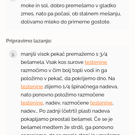
moke in sol, dobro premešamo v gladko
zmes, nato pa počasi, ob stalnem mešanju,
dolivamo mleko do primerne gostote.
Pripravimo lazanjo:
manjši visok pekač premažemo s 3/4
bešamela. Vsak kos surove
testenine
razmočimo v čim bolj topli vodi in ga
položimo v pekač, da pokrijemo dno. Na
testenine
zlijemo 1/4 špinačnega nadeva,
nato ponovno položimo razmočene
testenine
, nadev, razmočene
testenine
,
nadev... Po zadnji (četrti) plasti nadeva
pokapljamo preostali bešamel. Če se je
bešamel medtem že strdil, ga ponovno