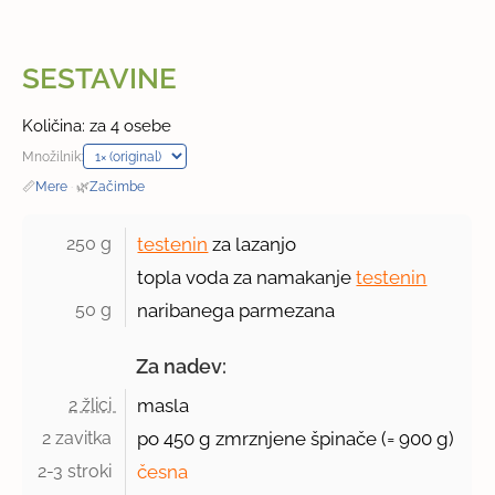
SESTAVINE
Količina: za 4 osebe
Množilnik:
📏
Mere
·
🌿
Začimbe
250 g 
testenin
za lazanjo
topla voda za namakanje
testenin
50 g 
naribanega parmezana
Za nadev:
2 žlici 
masla
2 zavitka 
po 450 g zmrznjene špinače (= 900 g)
2-3 stroki 
česna