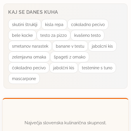
KAJ SE DANES KUHA
skutini štruklji
kisla repa
cokoladno pecivo
bele kocke
testo za pizzo
kvašeno testo
smetanov narastek
banane v testu
jabolcni kis
zelenjavna omaka
špageti z omako
ćokoladno pecivo
jabolćni kis
testenine s tuno
mascarpone
Največja slovenska kulinarična skupnost.