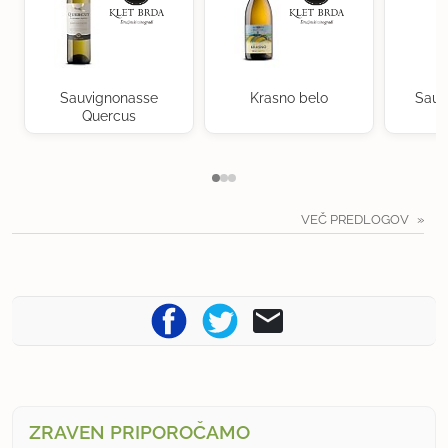
Sauvignonasse
Krasno belo
Sauv
Quercus
VEČ PREDLOGOV
ZRAVEN PRIPOROČAMO