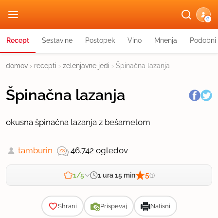
G
Recept
Sestavine
Postopek
Vino
Mnenja
Podobni 
domov
›
recepti
›
zelenjavne jedi
›
Špinačna lazanja
Špinačna lazanja
okusna špinačna lazanja z bešamelom
tamburin
46.742 ogledov
5
1 ura 15 min
1/5
(1)
Zahtevnost
Shrani
Prispevaj
Natisni