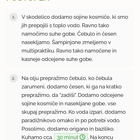
V skodelico dodamo sojine kosmiče, ki smo
jih prepojili s toplo vodo. Ravno tako
namočimo suhe gobe. Čebulo in česen
nasekljamo. Šampinjone zmeljemo v
multipraktiku. Ravno tako namočene in
kasneje odcejene suhe gobe.
Na olju prepražimo čebulo, ko čebula
zarumeni, dodamo česen, ki ga na kratko
prepražimo, da "zadiši". Dodamo odcejene
sojine kosmiče in nasekljane gobe, vse
skupaj prepražimo. Ko voda izpari, dodamo
paradižnikovo omako in po potrebi vodo.
Posolimo, dodamo origano in baziliko.
Kuhamo cca.
30 minut
. Na koncu