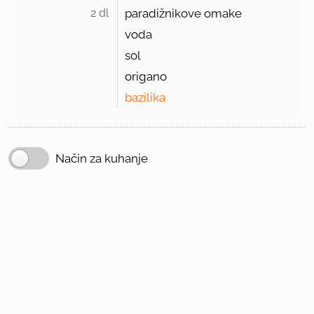
2 dl 
paradižnikove omake
voda
sol
origano
bazilika
Način za kuhanje