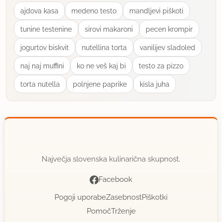
ajdova kasa
medeno testo
mandljevi piškoti
tunine testenine
sirovi makaroni
pecen krompir
jogurtov biskvit
nutellina torta
vanilijev sladoled
naj naj muffini
ko ne veš kaj bi
testo za pizzo
torta nutella
polnjene paprike
kisla juha
Največja slovenska kulinarična skupnost.
Facebook
Pogoji uporabe
Zasebnost
Piškotki
Pomoč
Trženje