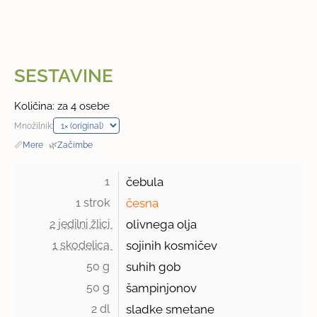
SESTAVINE
Količina: za 4 osebe
Množilnik:
📏
Mere
·
🌿
Začimbe
1 
čebula
1 strok 
česna
2 jedilni žlici 
olivnega olja
1 skodelica 
sojinih kosmičev
50 g 
suhih gob
50 g 
šampinjonov
2 dl 
sladke smetane