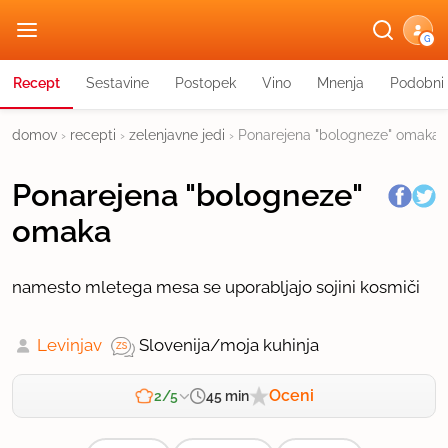
G
Recept
Sestavine
Postopek
Vino
Mnenja
Podobni 
domov
›
recepti
›
zelenjavne jedi
›
Ponarejena "bologneze" omaka
Ponarejena "bologneze"
omaka
namesto mletega mesa se uporabljajo sojini kosmiči
Levinjav
Slovenija/moja kuhinja
Oceni
45 min
2/5
Zahtevnost