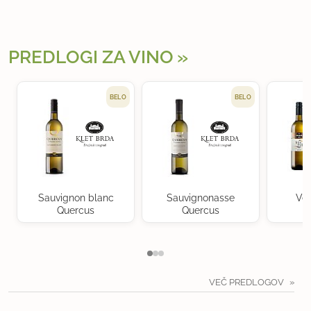
PREDLOGI ZA VINO
BELO
BELO
Sauvignon blanc
Sauvignonasse
Ven
Quercus
Quercus
VEČ PREDLOGOV