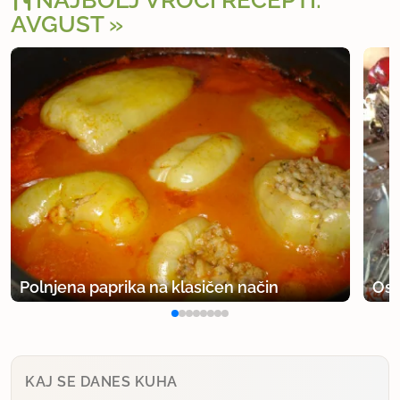
AVGUST
Polnjena paprika na klasičen način
Osv
KAJ SE DANES KUHA