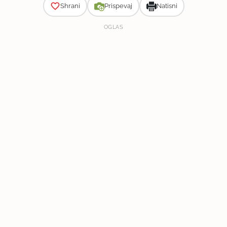
Shrani
Prispevaj
Natisni
OGLAS