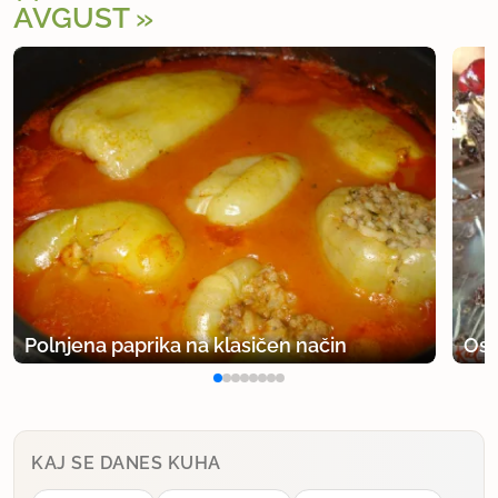
AVGUST
Polnjena paprika na klasičen način
Osv
KAJ SE DANES KUHA