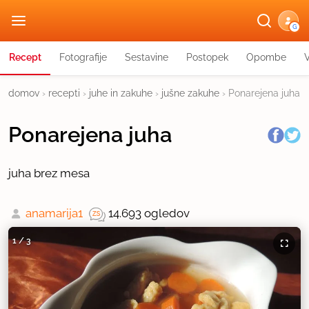
G
Recept
Fotografije
Sestavine
Postopek
Opombe
domov
›
recepti
›
juhe in zakuhe
›
jušne zakuhe
›
Ponarejena juha
Ponarejena juha
juha brez mesa
anamarija1
14.693 ogledov
1
/
3