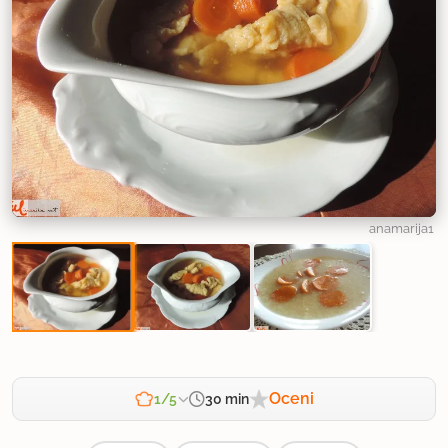
anamarija1
Oceni
30 min
1/5
Zahtevnost