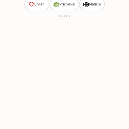
Shrani
Prispevaj
Natisni
OGLAS