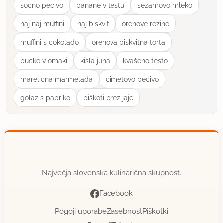
socno pecivo
banane v testu
sezamovo mleko
naj naj muffini
naj biskvit
orehove rezine
muffini s cokolado
orehova biskvitna torta
bucke v omaki
kisla juha
kvašeno testo
marelicna marmelada
cimetovo pecivo
golaz s papriko
piškoti brez jajc
Največja slovenska kulinarična skupnost.
Facebook
Pogoji uporabe
Zasebnost
Piškotki