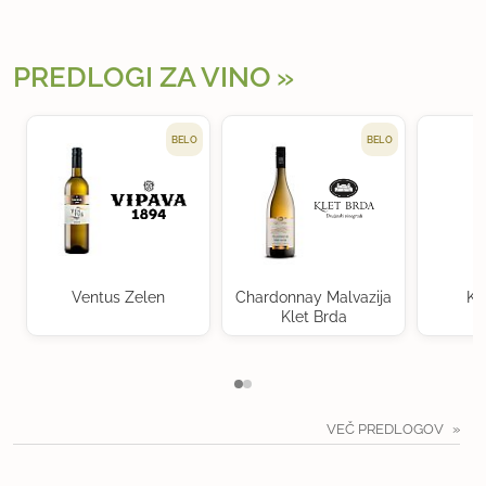
PREDLOGI ZA VINO
BELO
BELO
Ventus Zelen
Chardonnay Malvazija
Kr
Klet Brda
VEČ PREDLOGOV