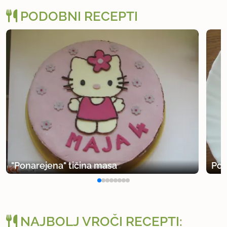
PODOBNI RECEPTI
"Ponarejena" tičina masa
Pon
NAJBOLJ VROČI RECEPTI: