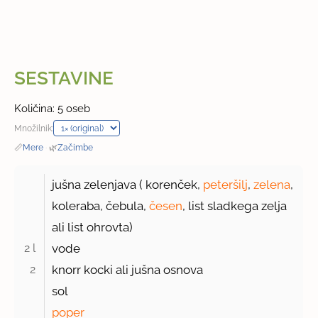
SESTAVINE
Količina: 5 oseb
Množilnik:
📏
Mere
·
🌿
Začimbe
jušna zelenjava ( korenček,
peteršilj
,
zelena
,
koleraba, čebula,
česen
, list sladkega zelja
ali list ohrovta)
2 l 
vode
2 
knorr kocki ali jušna osnova
sol
poper