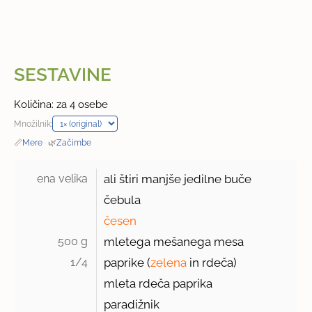
SESTAVINE
Količina: za 4 osebe
Množilnik:
📏
Mere
·
🌿
Začimbe
ena velika 
ali štiri manjše jedilne buče
čebula
česen
500 g 
mletega mešanega mesa
1/4 
paprike (
zelena
in rdeča)
mleta rdeča paprika
paradižnik