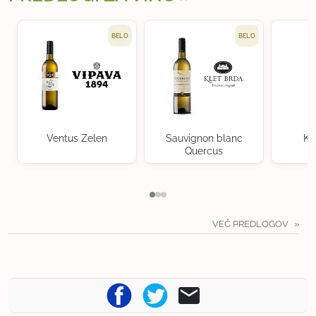
BELO
BELO
Ventus Zelen
Sauvignon blanc
Kr
Quercus
VEČ PREDLOGOV