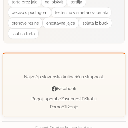
torta brez jajc
naj biskvit
tortilja
pecivo s pudingom
testenine v smetanovi omaki
orehove rezine
enostavna jajca
solata iz buck
skutina torta
Največja slovenska kulinarična skupnost.
Facebook
Pogoji uporabe
Zasebnost
Piškotki
Pomoč
Trženje
© 2026 Spletna kulinarika d.o.o.