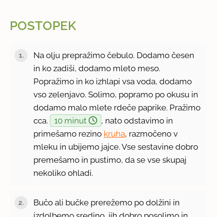
POSTOPEK
Na olju prepražimo čebulo. Dodamo česen
in ko zadiši, dodamo mleto meso.
Popražimo in ko izhlapi vsa voda, dodamo
vso zelenjavo. Solimo, popramo po okusu in
dodamo malo mlete rdeče paprike. Pražimo
cca.
10 minut
, nato odstavimo in
primešamo rezino
kruha
, razmočeno v
mleku in ubijemo jajce. Vse sestavine dobro
premešamo in pustimo, da se vse skupaj
nekoliko ohladi.
Bučo ali bučke prerežemo po dolžini in
izdolbemo sredino, jih dobro posolimo in