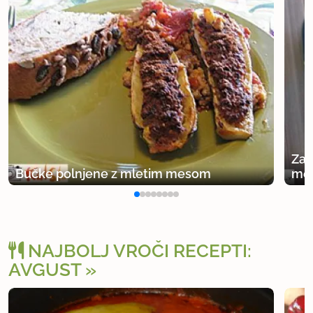
Zap
Bučke polnjene z mletim mesom
mes
NAJBOLJ VROČI RECEPTI:
AVGUST