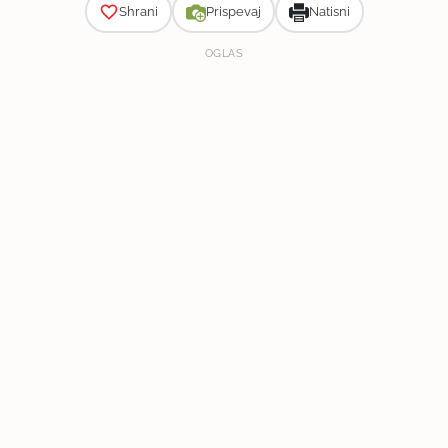
Shrani
Prispevaj
Natisni
OGLAS