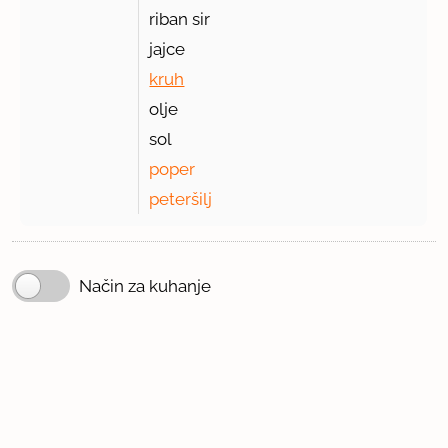
riban sir
jajce
kruh
olje
sol
poper
peteršilj
Način za kuhanje