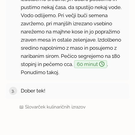
pustimo nekaj časa, da spustijo nekaj vode.
Vodo odlijemo. Pri večji buči semena
zavržemo, pri manjših izrezano vsebino
narežemo na majhne kose in jo popražimo
zraven mesa in ostale zelenjave. Izdolbeno
sredino napolnimo z maso in posujemo z
naribanim sirom. Pečico segrejemo na 180
stopinj in pečemo cca.
60 minut
.
Ponudimo takoj.
Dober tek!
📖
Slovarček kulinaričnih izrazov