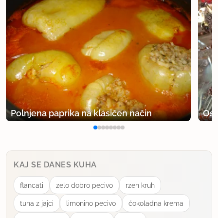
Polnjena paprika na klasičen način
Osv
KAJ SE DANES KUHA
flancati
zelo dobro pecivo
rzen kruh
tuna z jajci
limonino pecivo
ćokoladna krema