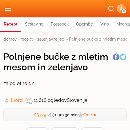
G
Recept
Sestavine
Postopek
Opombe
Vino
Mnenja
domov
›
recepti
›
zelenjavne jedi
›
Polnjene bučke z mletim mesom 
Polnjene bučke z mletim
mesom in zelenjavo
za poletne dni
Llord
11.616 ogledov
Slovenija
Oceni
1 ura 30 min
3/5
Zahtevnost