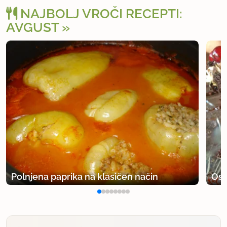
NAJBOLJ VROČI RECEPTI:
AVGUST
Polnjena paprika na klasičen način
Osv