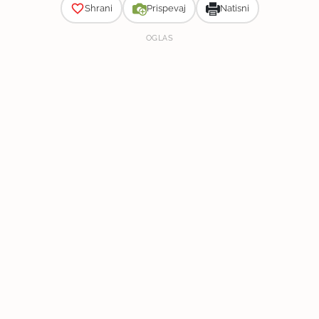
Shrani
Prispevaj
Natisni
OGLAS