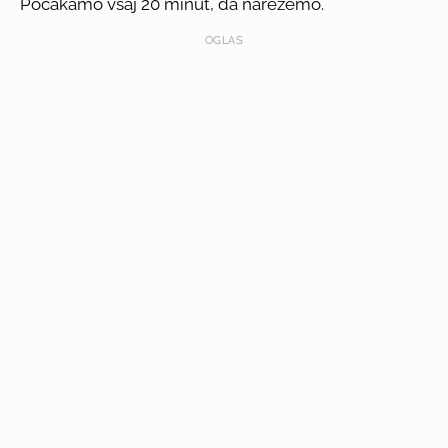
Počakamo vsaj 20 minut, da narežemo.
OGLAS