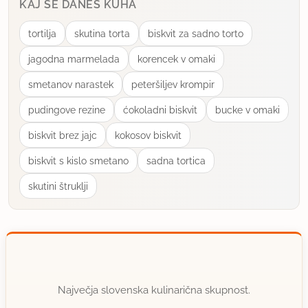
KAJ SE DANES KUHA
tortilja
skutina torta
biskvit za sadno torto
jagodna marmelada
korencek v omaki
smetanov narastek
peteršiljev krompir
pudingove rezine
ćokoladni biskvit
bucke v omaki
biskvit brez jajc
kokosov biskvit
biskvit s kislo smetano
sadna tortica
skutini štruklji
Največja slovenska kulinarična skupnost.