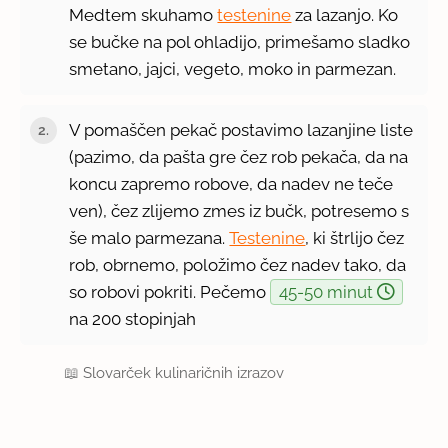
Medtem skuhamo
testenine
za lazanjo. Ko
se bučke na pol ohladijo, primešamo sladko
smetano, jajci, vegeto, moko in parmezan.
V pomaščen pekač postavimo lazanjine liste
(pazimo, da pašta gre čez rob pekača, da na
koncu zapremo robove, da nadev ne teče
ven), čez zlijemo zmes iz bučk, potresemo s
še malo parmezana.
Testenine
, ki štrlijo čez
rob, obrnemo, položimo čez nadev tako, da
so robovi pokriti. Pečemo
45-50 minut
na 200 stopinjah
📖
Slovarček kulinaričnih izrazov