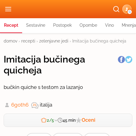
G
Recept
Sestavine
Postopek
Opombe
Vino
Mnenja
domov
›
recepti
›
zelenjavne jedi
›
Imitacija bučinega quicheja
Imitacija bučinega
quicheja
bučkin quiche s testom za lazanjo
6goth6
italija
Oceni
45 min
2/5
Zahtevnost