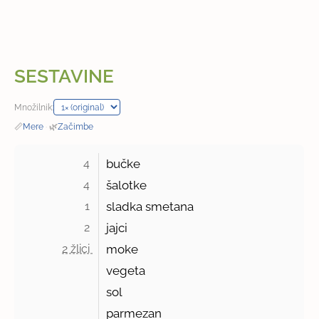
SESTAVINE
Množilnik:
📏
Mere
·
🌿
Začimbe
4 
bučke
4 
šalotke
1 
sladka smetana
2 
jajci
2 žlici 
moke
vegeta
sol
parmezan