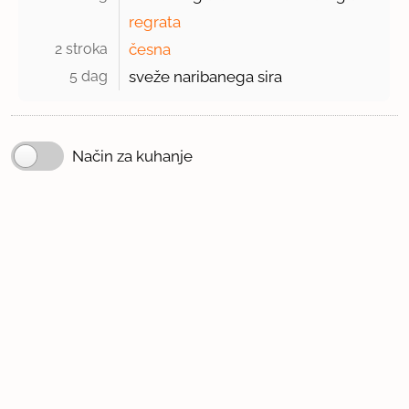
regrata
2 stroka 
česna
5 dag 
sveže naribanega sira
Način za kuhanje