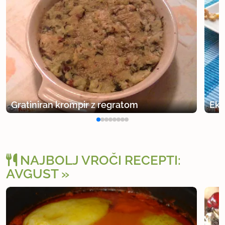
Gratiniran krompir z regratom
Eks
NAJBOLJ VROČI RECEPTI:
AVGUST