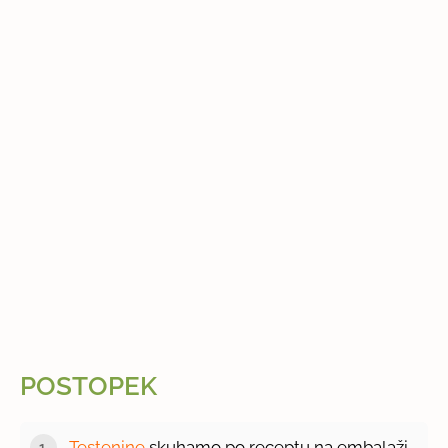
POSTOPEK
Testenine
skuhamo po receptu na embalaži.