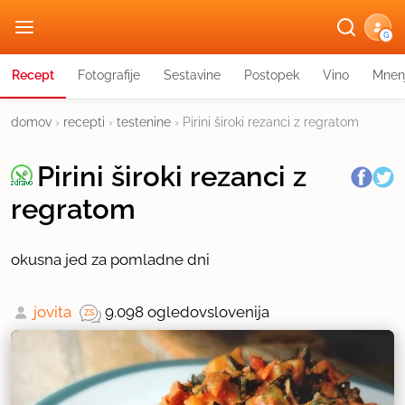
G
Recept
Fotografije
Sestavine
Postopek
Vino
Mnen
domov
›
recepti
›
testenine
›
Pirini široki rezanci z regratom
Pirini široki rezanci z
regratom
okusna jed za pomladne dni
jovita
9.098 ogledov
slovenija