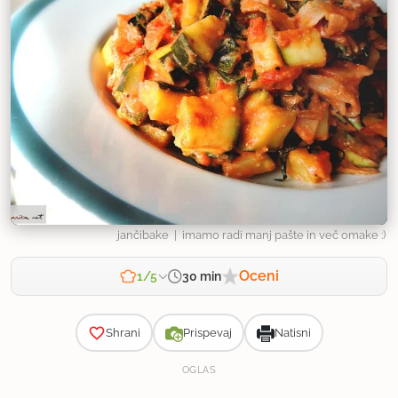
jančibake
| imamo radi manj pašte in več omake :)
Oceni
30 min
1/5
Zahtevnost
Shrani
Prispevaj
Natisni
OGLAS