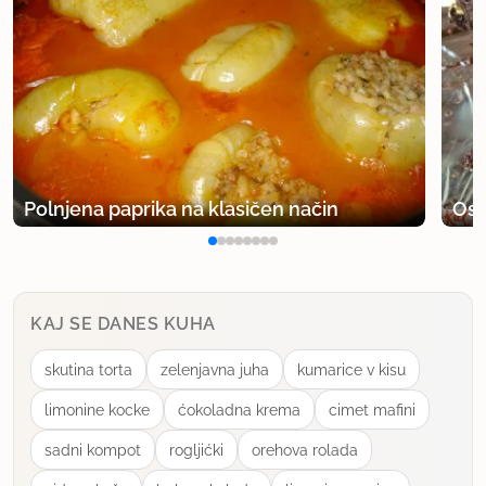
Polnjena paprika na klasičen način
Osv
KAJ SE DANES KUHA
skutina torta
zelenjavna juha
kumarice v kisu
limonine kocke
ćokoladna krema
cimet mafini
sadni kompot
rogljićki
orehova rolada