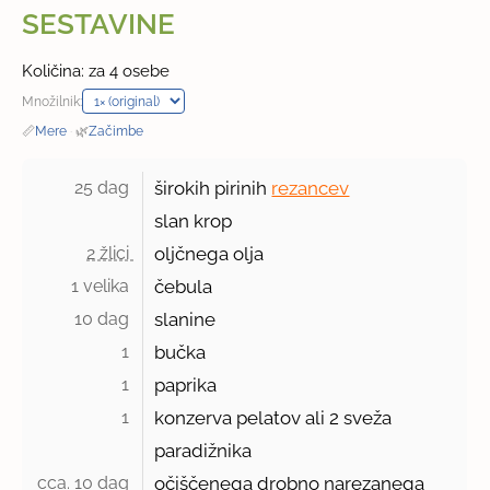
SESTAVINE
Količina: za 4 osebe
Množilnik:
📏
Mere
·
🌿
Začimbe
25 dag 
širokih pirinih
rezancev
slan krop
2 žlici 
oljčnega olja
1 velika 
čebula
10 dag 
slanine
1 
bučka
1 
paprika
1 
konzerva pelatov ali 2 sveža
paradižnika
cca. 10 dag 
očiščenega drobno narezanega