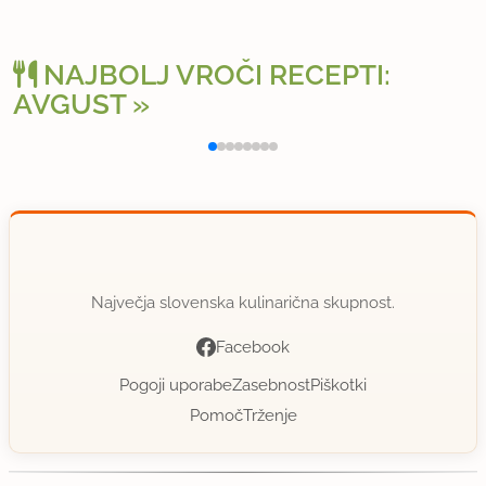
NAJBOLJ VROČI RECEPTI:
AVGUST
Polnjena paprika na klasičen način
Osv
Največja slovenska kulinarična skupnost.
Facebook
Pogoji uporabe
Zasebnost
Piškotki
Pomoč
Trženje