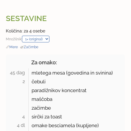
SESTAVINE
Količina: za 4 osebe
Množilnik:
📏
Mere
·
🌿
Začimbe
Za omako:
45 dag 
mletega mesa (govedina in svinina)
2 
čebuli
paradižnikov koncentrat
maščoba
začimbe
4 
sirčki za toast
4 dl 
omake besciamela (kupljene)