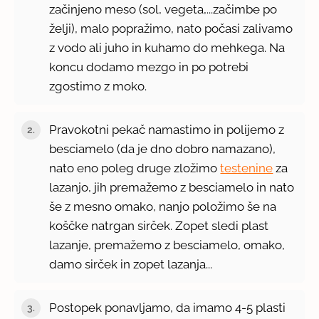
začinjeno meso (sol, vegeta,...začimbe po
želji), malo popražimo, nato počasi zalivamo
z vodo ali juho in kuhamo do mehkega. Na
koncu dodamo mezgo in po potrebi
zgostimo z moko.
Pravokotni pekač namastimo in polijemo z
besciamelo (da je dno dobro namazano),
nato eno poleg druge zložimo
testenine
za
lazanjo, jih premažemo z besciamelo in nato
še z mesno omako, nanjo položimo še na
koščke natrgan sirček. Zopet sledi plast
lazanje, premažemo z besciamelo, omako,
damo sirček in zopet lazanja...
Postopek ponavljamo, da imamo 4-5 plasti