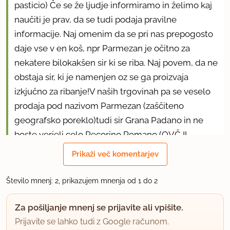
pasticio) Če se že ljudje informiramo in želimo kaj
naučiti je prav, da se tudi podaja pravilne
informacije. Naj omenim da se pri nas prepogosto
daje vse v en koš, npr Parmezan je očitno za
nekatere bilokakšen sir ki se riba. Naj povem, da ne
obstaja sir, ki je namenjen oz se ga proizvaja
izkjučno za ribanje!V naših trgovinah pa se veselo
prodaja pod nazivom Parmezan (zaščiteno
geografsko poreklo)tudi sir Grana Padano in ne
boste verjeli celo Pecorino Romano (OVČJI
SIR!!!)Neverjetno res.. Slovenceljni!
Prikaži več komentarjev
uporabno
Število mnenj: 2, prikazujem mnenja od 1 do 2
rimljanka
Za pošiljanje mnenj se prijavite ali vpišite.
član od 2005
17907 sporočil
Prijavite se lahko tudi z Google računom.