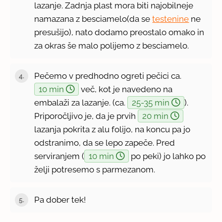
lazanje. Zadnja plast mora biti najobilneje
namazana z besciamelo(da se
testenine
ne
presušijo), nato dodamo preostalo omako in
za okras še malo polijemo z besciamelo.
Pečemo v predhodno ogreti pečici ca.
10 min
več, kot je navedeno na
embalaži za lazanje. (ca.
25-35 min
).
Priporočljivo je, da je prvih
20 min
lazanja pokrita z alu folijo, na koncu pa jo
odstranimo, da se lepo zapeče. Pred
serviranjem (
10 min
po peki) jo lahko po
želji potresemo s parmezanom.
Pa dober tek!