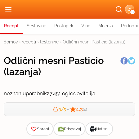
G
Recept
Sestavine
Postopek
Vino
Mnenja
Podobni 
domov
›
recepti
›
testenine
›
Odlični mesni Pasticio (lazanja)
Odlični mesni Pasticio
(lazanja)
neznan uporabnik
27.451 ogledov
Italija
4,3
3/5
(4)
Zahtevnost
Shrani
Prispevaj
Natisni