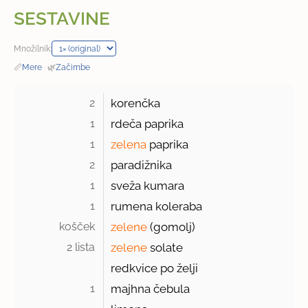
SESTAVINE
Množilnik:
📏
Mere
·
🌿
Začimbe
2 
korenčka
1 
rdeča paprika
1 
zelena
paprika
2 
paradižnika
1 
sveža kumara
1 
rumena koleraba
košček 
zelene
(gomolj)
2 lista 
zelene
solate
redkvice po želji
1 
majhna čebula