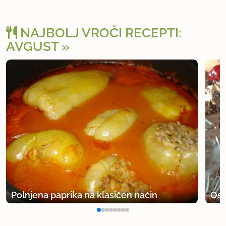
NAJBOLJ VROČI RECEPTI:
AVGUST
Polnjena paprika na klasičen način
Osv