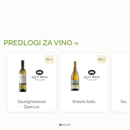
PREDLOGI ZA VINO
BELO
BELO
Sauvignonasse
Krasno belo
Sauv
Quercus