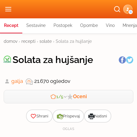
G
Recept
Sestavine
Postopek
Opombe
Vino
Mnenja
domov
›
recepti
›
solate
›
Solata za hujšanje
Solata za hujšanje
galja
21.670 ogledov
Oceni
1/5
Zahtevnost
Shrani
Prispevaj
Natisni
OGLAS