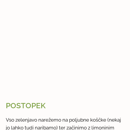
POSTOPEK
Vso zelenjavo narežemo na poljubne koščke (nekaj
jo lahko tudi naribamo) ter začinimo z limoninim