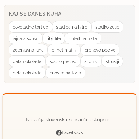
KAJ SE DANES KUHA
cokoladne tortice
sladica na hitro
sladko zelje
jajca s šunko
ribji file
nutellina torta
zelenjavna juha
cimet mafini
orehovo pecivo
bela ćokolada
socno pecivo
zlicniki
štruklji
bela cokolada
enostavna torta
Največja slovenska kulinarična skupnost.
Facebook