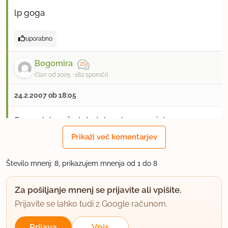
lp goga
uporabno
Bogomira
član od 2005
182 sporočil
24.2.2007 ob 18:05
Sama delam šarloto tako ,da rumenjake z
sladkorjem dobro zmiksam ,da naraste.
Prikaži več komentarjev
Žalatino namočim v mrzli vodi , da nabrekne.
Število mnenj: 8, prikazujem mnenja od 1 do 8
Mleko segrejem tako ,da je bolj vroče ne vrelo .
Za pošiljanje mnenj se prijavite ali vpišite.
K rumenjakom prilijem vroče mleko in dodam
Prijavite se lahko tudi z Google računom.
namočeno in ožeto žaletino in vse skupaj dobro
Prijava
Vpis