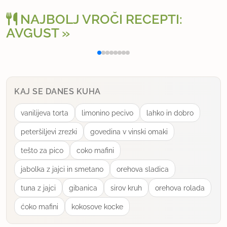
noč,da se dobro strdi.
NAJBOLJ VROČI RECEPTI:
Drugi dan model namočim v vročo vodo za par
AVGUST
Polnjena paprika na klasičen način
Osv
sekund in ga zvrnem na dovolj veliki pladen ,nato
pa šarloto okrasim z sladko stepeno smetano.
uporabno
KAJ SE DANES KUHA
vanilijeva torta
limonino pecivo
lahko in dobro
gogad
član od 2004
3697 sporočil
peteršiljevi zrezki
govedina v vinski omaki
25.2.2007 ob 18:44
tešto za pico
coko mafini
jabolka z jajci in smetano
orehova sladica
O ,hvala ,sedaj pa je meni vse jasno.Še to,kakšen
model uporabiš?
tuna z jajci
gibanica
sirov kruh
orehova rolada
ćoko mafini
kokosove kocke
lp goga