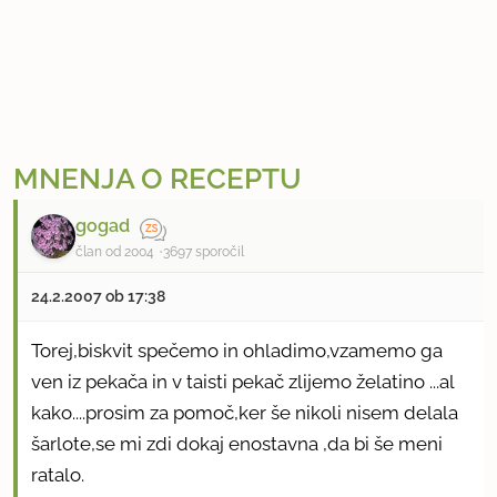
MNENJA O RECEPTU
gogad
član od 2004
3697 sporočil
24.2.2007 ob 17:38
Torej,biskvit spečemo in ohladimo,vzamemo ga
ven iz pekača in v taisti pekač zlijemo želatino ...al
kako....prosim za pomoč,ker še nikoli nisem delala
šarlote,se mi zdi dokaj enostavna ,da bi še meni
ratalo.