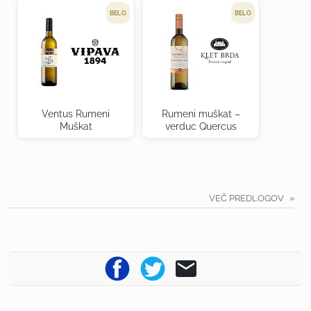
BELO
BELO
Ventus Rumeni
Rumeni muškat –
Muškat
verduc Quercus
VEČ PREDLOGOV