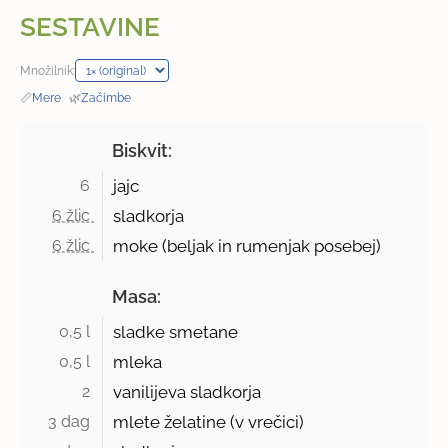
SESTAVINE
Množilnik:
📏
Mere
·
🌿
Začimbe
Biskvit:
6 
jajc
6 žlic 
sladkorja
6 žlic 
moke (beljak in rumenjak posebej)
Masa:
0,5 l 
sladke smetane
0,5 l 
mleka
2 
vanilijeva sladkorja
3 dag 
mlete želatine (v vrečici)