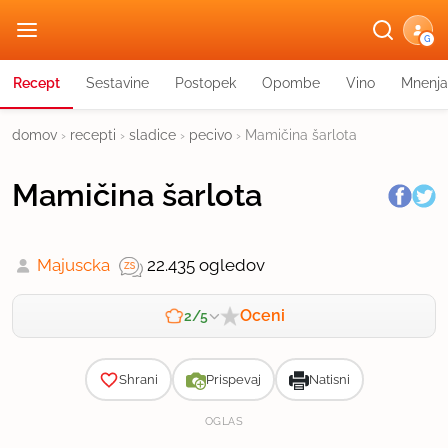
G
Recept
Sestavine
Postopek
Opombe
Vino
Mnenja
domov
›
recepti
›
sladice
›
pecivo
›
Mamičina šarlota
Mamičina šarlota
Majuscka
22.435 ogledov
Oceni
2/5
Zahtevnost
Shrani
Prispevaj
Natisni
OGLAS