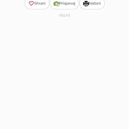
Shrani
Prispevaj
Natisni
OGLAS