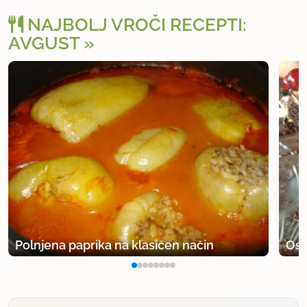
NAJBOLJ VROČI RECEPTI:
AVGUST
Polnjena paprika na klasičen način
Osv