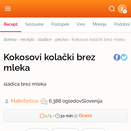
G
Recept
Sestavine
Postopek
Vino
Mnenja
Podobni 
domov
›
recepti
›
sladice
›
pecivo
›
Kokosovi kolački brez mleka
Kokosovi kolački brez
mleka
sladica brez mleka
MafinTortica
6.388 ogledov
Slovenija
Oceni
30 min
1/5
Zahtevnost