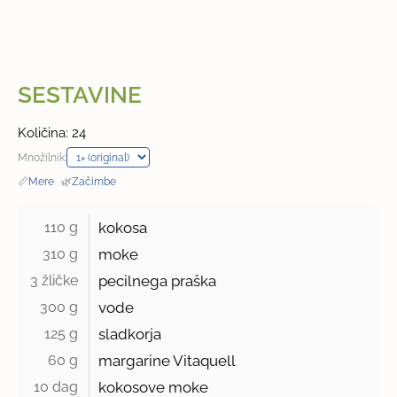
SESTAVINE
Količina: 24
Množilnik:
📏
Mere
·
🌿
Začimbe
110 g 
kokosa
310 g 
moke
3 žličke 
pecilnega praška
300 g 
vode
125 g 
sladkorja
60 g 
margarine Vitaquell
10 dag 
kokosove moke