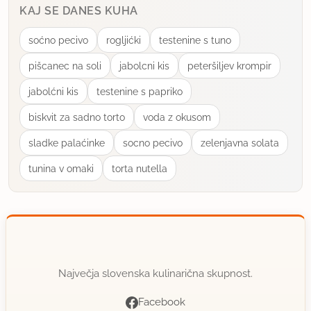
KAJ SE DANES KUHA
soćno pecivo
rogljićki
testenine s tuno
pišcanec na soli
jabolcni kis
peteršiljev krompir
jabolćni kis
testenine s papriko
biskvit za sadno torto
voda z okusom
sladke palaćinke
socno pecivo
zelenjavna solata
tunina v omaki
torta nutella
Največja slovenska kulinarična skupnost.
Facebook