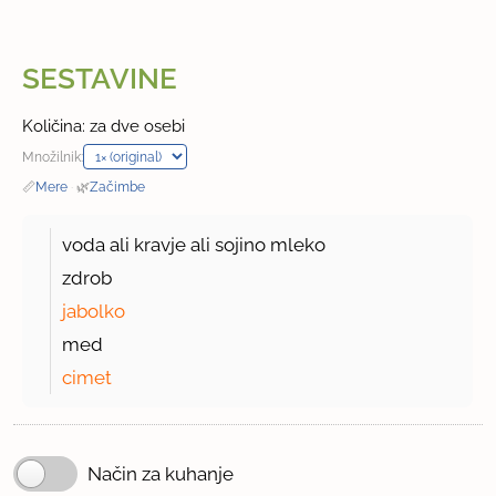
SESTAVINE
Količina: za dve osebi
Množilnik:
📏
Mere
·
🌿
Začimbe
voda ali kravje ali sojino mleko
zdrob
jabolko
med
cimet
Način za kuhanje