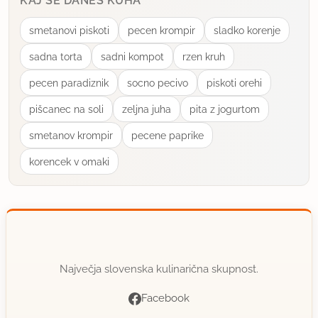
KAJ SE DANES KUHA
smetanovi piskoti
pecen krompir
sladko korenje
sadna torta
sadni kompot
rzen kruh
pecen paradiznik
socno pecivo
piskoti orehi
pišcanec na soli
zeljna juha
pita z jogurtom
smetanov krompir
pecene paprike
korencek v omaki
Največja slovenska kulinarična skupnost.
Facebook