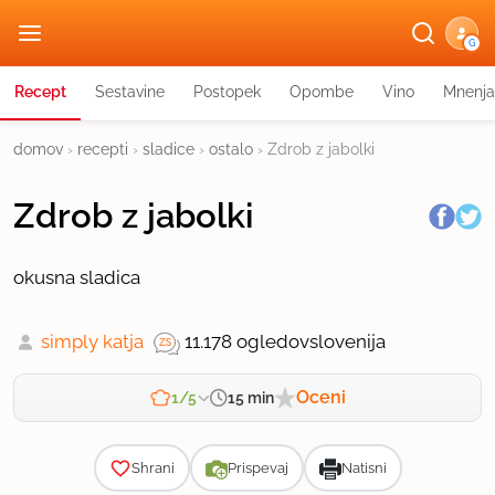
G
Recept
Sestavine
Postopek
Opombe
Vino
Mnenja
domov
›
recepti
›
sladice
›
ostalo
›
Zdrob z jabolki
Zdrob z jabolki
okusna sladica
simply katja
11.178 ogledov
slovenija
Oceni
15 min
1/5
Zahtevnost
Shrani
Prispevaj
Natisni