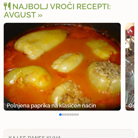
NAJBOLJ VROČI RECEPTI:
AVGUST
Polnjena paprika na klasičen način
Osv