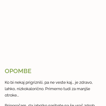
OPOMBE
Ko bi nekaj prigriznili, pa ne veste kaj... je zdravo,
lahko, nizkokalorično. Primerno tudi za manjše
otroke...
Priporočam, da jabolko naribate na še vroč zdrob.