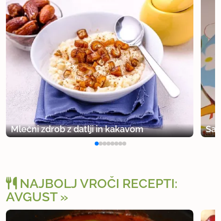
Mlečni zdrob z datlji in kakavom
Sad
NAJBOLJ VROČI RECEPTI:
AVGUST