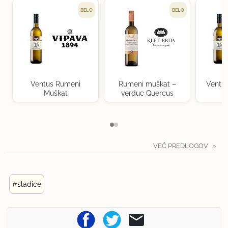
BELO
BELO
Ventus Rumeni
Rumeni muškat –
Ventu
Muškat
verduc Quercus
VEČ PREDLOGOV
#sladice