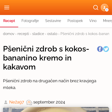
G
Recept
Fotografije
Sestavine
Postopek
Vino
Mnen
domov
›
recepti
›
sladice
›
ostalo
›
Pšenični zdrob s kokos-banani
Pšenični zdrob s kokos-
bananino kremo in
kakavom
Pšenični zdrob na drugačen način brez kravjega
mleka.
Neža97
september 2024