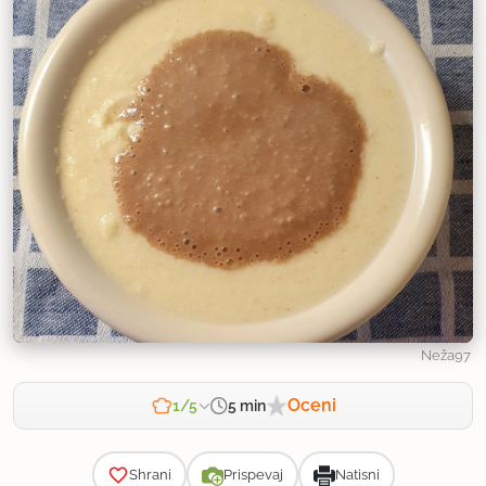
Neža97
Oceni
5 min
1/5
Zahtevnost
Shrani
Prispevaj
Natisni