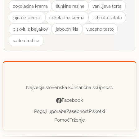
cokoladna krema
šunkine rezine
vanilijeva torta
jajca iz pecice
ćokoladna krema
zeljnata solata
biskvit iz beljakov
jabolcni kis
vleceno testo
sadna tortica
Največja slovenska kulinarična skupnost.
Facebook
Pogoji uporabe
Zasebnost
Piškotki
Pomoč
Trženje