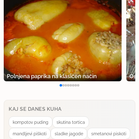
Polnjena paprika na klasičen način
Osv
KAJ SE DANES KUHA
kompotov puding
skutina tortica
mandljevi piškoti
sladke jagode
smetanovi piskoti