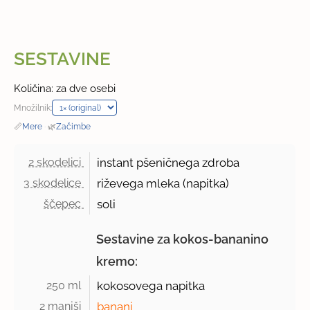
SESTAVINE
Količina: za dve osebi
Množilnik:
📏
Mere
·
🌿
Začimbe
2 skodelici 
instant pšeničnega zdroba
3 skodelice 
riževega mleka (napitka)
ščepec 
soli
Sestavine za kokos-bananino
kremo:
250 ml 
kokosovega napitka
2 manjši 
banani