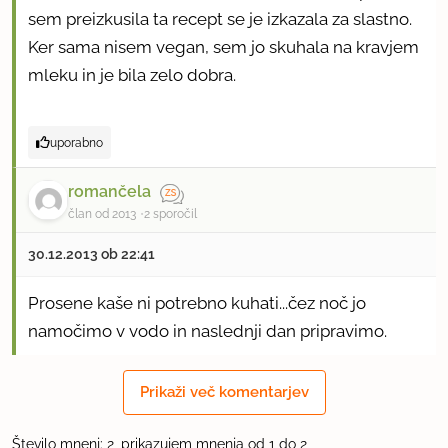
sem preizkusila ta recept se je izkazala za slastno.
Ker sama nisem vegan, sem jo skuhala na kravjem
mleku in je bila zelo dobra.
uporabno
romančela
član od 2013
2 sporočil
30.12.2013 ob 22:41
Prosene kaše ni potrebno kuhati...čez noč jo
namočimo v vodo in naslednji dan pripravimo.
uporabno
Prikaži več komentarjev
Število mnenj: 2, prikazujem mnenja od 1 do 2