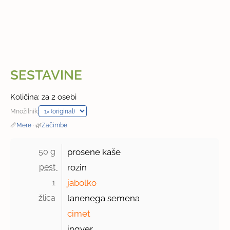
SESTAVINE
Količina: za 2 osebi
Množilnik:
📏
Mere
·
🌿
Začimbe
50 g 
prosene kaše
pest 
rozin
1 
jabolko
žlica 
lanenega semena
cimet
ingver