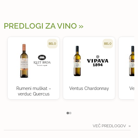
PREDLOGI ZA VINO
BELO
BELO
Rumeni muškat –
Ventus Chardonnay
Ven
verduc Quercus
VEČ PREDLOGOV