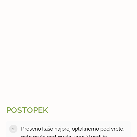
POSTOPEK
Proseno kašo najprej oplaknemo pod vrelo,
nato pa še pod mrzlo vodo. V vodi jo