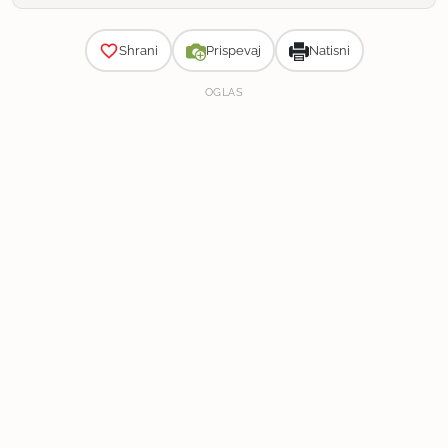
Zahtevnost
Shrani
Prispevaj
Natisni
OGLAS