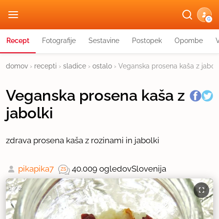
G
Recept
Fotografije
Sestavine
Postopek
Opombe
domov
›
recepti
›
sladice
›
ostalo
›
Veganska prosena kaša z jabolk
Veganska prosena kaša z
jabolki
zdrava prosena kaša z rozinami in jabolki
pikapika7
40.009 ogledov
Slovenija
1
/
2