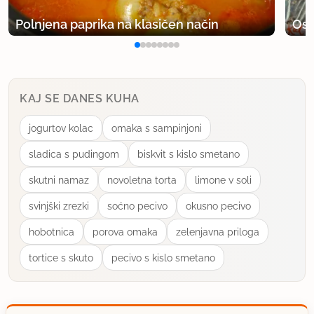
Polnjena paprika na klasičen način
Osv
KAJ SE DANES KUHA
jogurtov kolac
omaka s sampinjoni
sladica s pudingom
biskvit s kislo smetano
skutni namaz
novoletna torta
limone v soli
svinjški zrezki
soćno pecivo
okusno pecivo
hobotnica
porova omaka
zelenjavna priloga
tortice s skuto
pecivo s kislo smetano