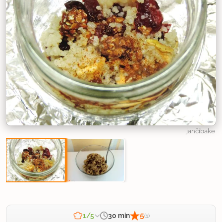
jančibake
5
30 min
1/5
(1)