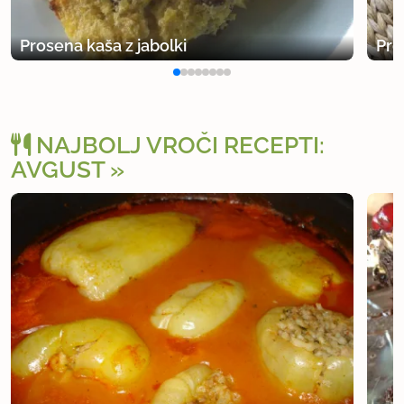
Prosena kaša z jabolki
Pro
NAJBOLJ VROČI RECEPTI:
AVGUST