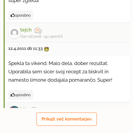
super zgleda
uporabno
tejch
član od 2008
141 sporočil
12.4.2011 ob 11:33
Spekla ta vikend. Malo dela, dober rezultat.
Uporabila sem sicer svoj recept za biskvit in
namesto limone dodajala pomarančo. Super!
uporabno
Liiu
član od 2010
363 sporočil
Prikaži več komentarjev
19.4.2011 ob 19:55