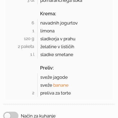
3 dl 
pomarančnega soka
Krema:
6 
navadnih jogurtov
1 
limona
120 g 
sladkorja v prahu
2 paketa 
želatine v lističih
1 l 
sladke smetane
Preliv:
sveže jagode
sveže
banane
2 
preliva za torte
Način za kuhanje