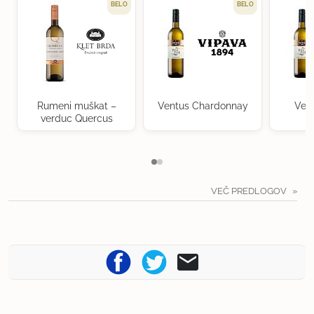
BELO
BELO
Rumeni muškat –
Ventus Chardonnay
Ven
verduc Quercus
VEČ PREDLOGOV