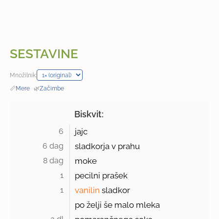
SESTAVINE
Množilnik:
📏
Mere
·
🌿
Začimbe
Biskvit:
6 
jajc
6 dag 
sladkorja v prahu
8 dag 
moke
1 
pecilni prašek
1 
vanilin
sladkor
po želji še malo mleka