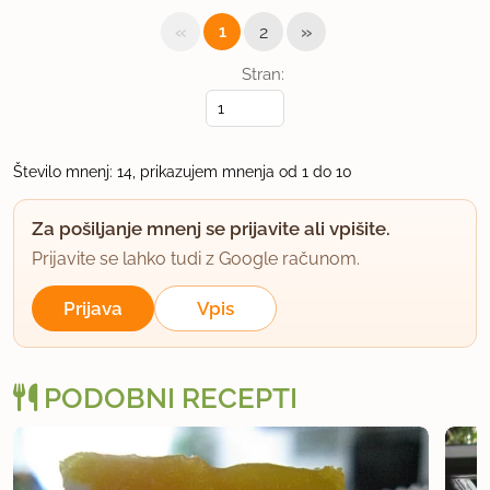
«
»
1
2
Super pecivo
Stran:
uporabno
Jassyly
Število mnenj: 14, prikazujem mnenja od 1 do 10
član od 2008
13 sporočil
11.6.2011 ob 14:50
Za pošiljanje mnenj se prijavite ali vpišite.
Prijavite se lahko tudi z Google računom.
Odlično pecivo
Prijava
Vpis
uporabno
nita
PODOBNI RECEPTI
član od 2004
5 sporočil
15.3.2012 ob 19:36