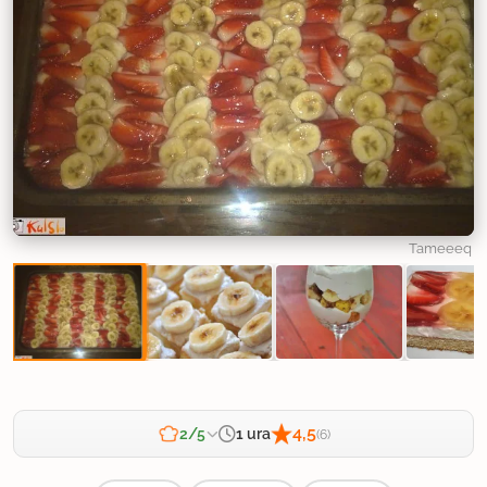
Tameeeq
4,5
1 ura
2/5
(6)
Zahtevnost