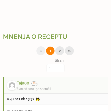
MNENJA O RECEPTU
«
»
1
2
Stran:
Taja88
član od 2010
50 sporočil
6.4.2011 ob 13:37