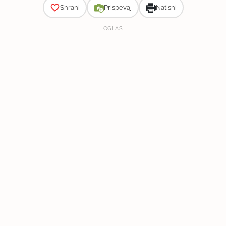
Shrani
Prispevaj
Natisni
OGLAS