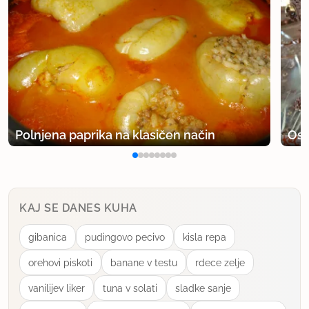
uporabno
rimljanka
član od 2005
17907 sporočil
2.7.2012 ob 18:22
Nekja več želatine bo treba, sicer ne vidim ovir.
Polnjena paprika na klasičen način
Osv
uporabno
sammyka
član od 2012
4 sporočil
KAJ SE DANES KUHA
28.7.2012 ob 13:46
gibanica
pudingovo pecivo
kisla repa
orehovi piskoti
banane v testu
rdece zelje
koliko pa stane 1 paket te želatine
vanilijev liker
tuna v solati
sladke sanje