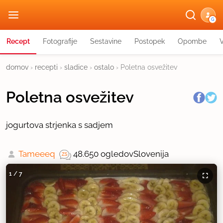
G
Recept
Fotografije
Sestavine
Postopek
Opombe
domov
›
recepti
›
sladice
›
ostalo
›
Poletna osvežitev
Poletna osvežitev
jogurtova strjenka s sadjem
Tameeeq
48.650 ogledov
Slovenija
1
/
7