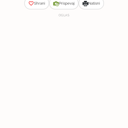
Shrani
Prispevaj
Natisni
OGLAS