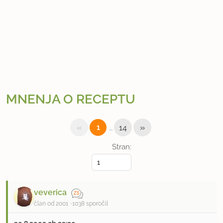
MNENJA O RECEPTU
«
…
»
1
14
Stran:
veverica
član od 2001
1038 sporočil