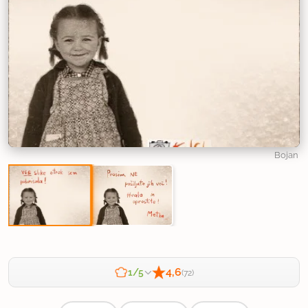
Bojan
4,6
1/5
(72)
Zahtevnost