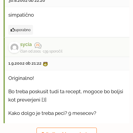
30.8.2002 ob 22:20
simpatično
uporabno
sycia
član od 2001
139 sporočil
1.9.2002 ob 21:22
Originalno!
Bo treba poskusit tudi ta recept, mogoce bo boljsi
kot preverjeni [;)]
Kako dolgo je treba peci? 9 mesecev?
uporabno