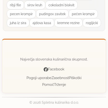
ribji file
sirov kruh
cokoladni biskvit
cvetka marjetka
član od 2002
3 sporočil
pecen krompir
pudingov zavitek
pećen krompir
9.9.2002 ob 16:06
juha iz sira
ajdova kasa
kremne rezine
rogljicki
Hvala za idejo. Dostikrat se vprašam, kaj naj bi
skuhala za take trenutke. :)
uporabno
Največja slovenska kulinarična skupnost.
milly
Facebook
član od 2002
11 sporočil
Pogoji uporabe
Zasebnost
Piškotki
7.8.2003 ob 13:04
Pomoč
Trženje
Luškano, izvirno :))))))
© 2026 Spletna kulinarika d.o.o.
uporabno