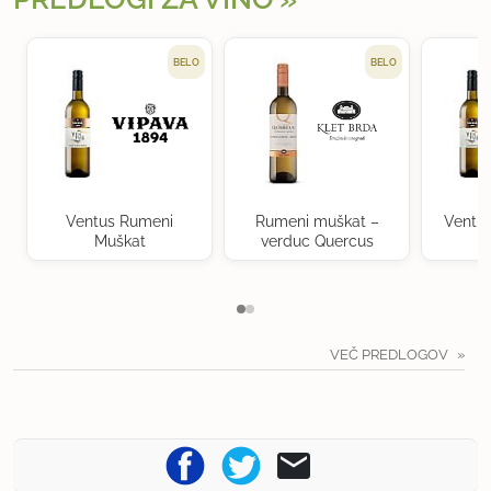
BELO
BELO
Ventus Rumeni
Rumeni muškat –
Ventu
Muškat
verduc Quercus
VEČ PREDLOGOV