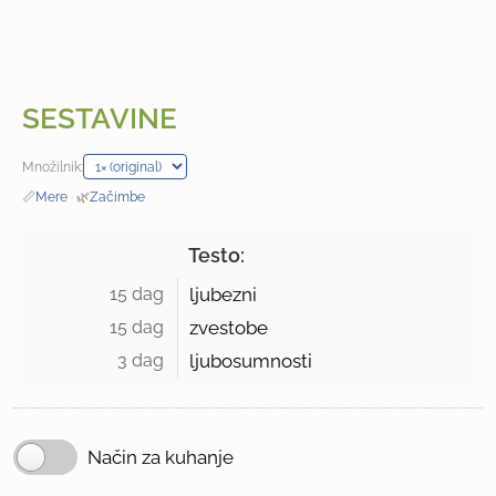
SESTAVINE
Množilnik:
📏
Mere
·
🌿
Začimbe
Testo:
15 dag 
ljubezni
15 dag 
zvestobe
3 dag 
ljubosumnosti
Način za kuhanje