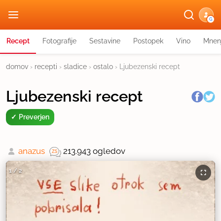
G
Recept
Fotografije
Sestavine
Postopek
Vino
Mnen
domov
›
recepti
›
sladice
›
ostalo
›
Ljubezenski recept
Ljubezenski recept
Preverjen
anazus
213.943 ogledov
1
/
2