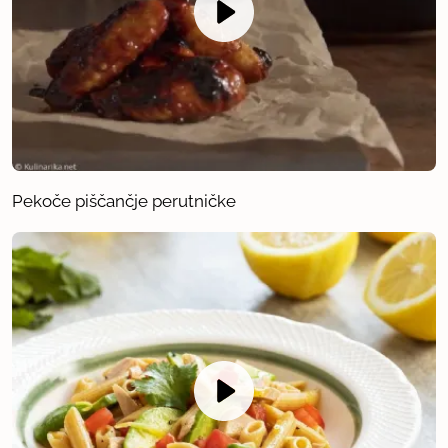
Pekoče piščančje perutničke