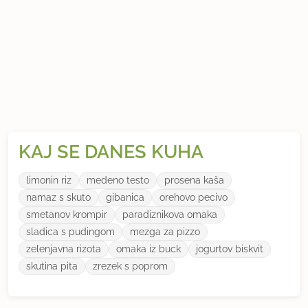
KAJ SE DANES KUHA
limonin riz
medeno testo
prosena kaša
namaz s skuto
gibanica
orehovo pecivo
smetanov krompir
paradiznikova omaka
sladica s pudingom
mezga za pizzo
zelenjavna rizota
omaka iz buck
jogurtov biskvit
skutina pita
zrezek s poprom