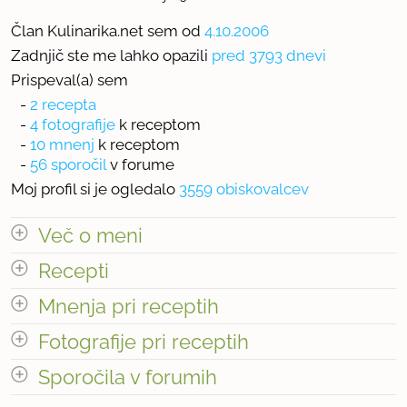
Član Kulinarika.net sem od
4.10.2006
Zadnjič ste me lahko opazili
pred 3793 dnevi
Prispeval(a) sem
-
2 recepta
-
4 fotografije
k receptom
-
10 mnenj
k receptom
-
56 sporočil
v forume
Moj profil si je ogledalo
3559 obiskovalcev
Več o meni
Recepti
Največji kuharski uspeh
Mnenja pri receptih
Zelo okusne tortice..
Število receptov: 2
odpri vse
Fotografije pri receptih
Število mnenj pri receptih: 10
Sporočila v forumih
Število fotografij pri receptih: 4
odpri vse