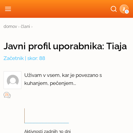
G
domov
›
člani
›
Javni profil
uporabnika:
Tiaja
Začetnik
| skor: 88
Uživam v vsem, kar je povezano s
kuhanjem, pečenjem...
Aktivnosti zadnjih 30 dni