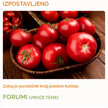
IZPOSTAVLJENO
Zakaj je paradižnik kralj poletne kuhinje
FORUMI
(VROČE TEME)