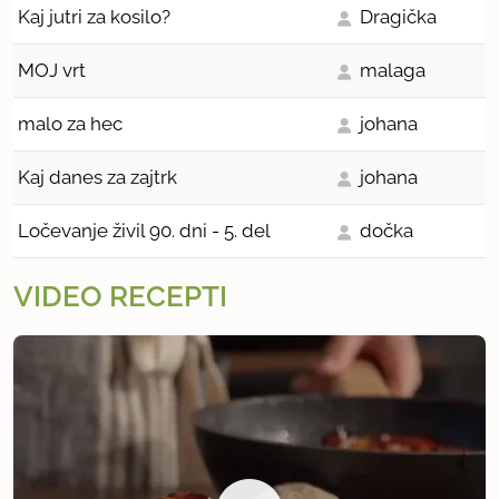
Kaj jutri za kosilo?
Dragička
MOJ vrt
malaga
malo za hec
johana
Kaj danes za zajtrk
johana
Ločevanje živil 90. dni - 5. del
dočka
VIDEO RECEPTI