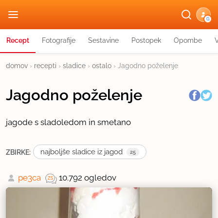
G
Recept
Fotografije
Sestavine
Postopek
Opombe
domov
›
recepti
›
sladice
›
ostalo
›
Jagodno poželenje
Jagodno poželenje
jagode s sladoledom in smetano
najboljše sladice iz jagod
ZBIRKE:
25
pe3ca
10.792 ogledov