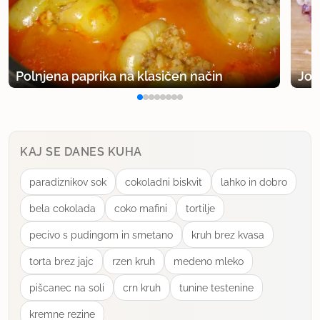
Polnjena paprika na klasičen način
Jog
KAJ SE DANES KUHA
paradiznikov sok
cokoladni biskvit
lahko in dobro
bela cokolada
coko mafini
tortilje
pecivo s pudingom in smetano
kruh brez kvasa
torta brez jajc
rzen kruh
medeno mleko
pišcanec na soli
crn kruh
tunine testenine
kremne rezine