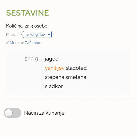
SESTAVINE
Količina: za 3 osebe
Množilnik:
📏
Mere
·
🌿
Začimbe
500 g 
jagod
vanilijev
sladoled
stepena smetana
sladkor
Način za kuhanje