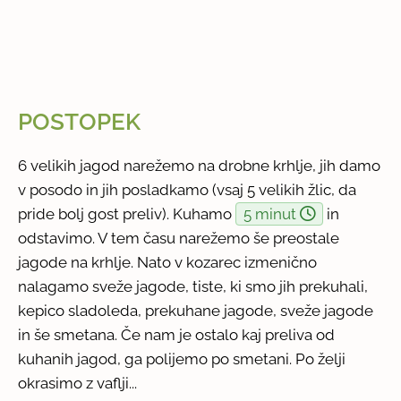
POSTOPEK
6 velikih jagod narežemo na drobne krhlje, jih damo
v posodo in jih posladkamo (vsaj 5 velikih žlic, da
pride bolj gost preliv). Kuhamo
5 minut
in
odstavimo. V tem času narežemo še preostale
jagode na krhlje. Nato v kozarec izmenično
nalagamo sveže jagode, tiste, ki smo jih prekuhali,
kepico sladoleda, prekuhane jagode, sveže jagode
in še smetana. Če nam je ostalo kaj preliva od
kuhanih jagod, ga polijemo po smetani. Po želji
okrasimo z vaflji...