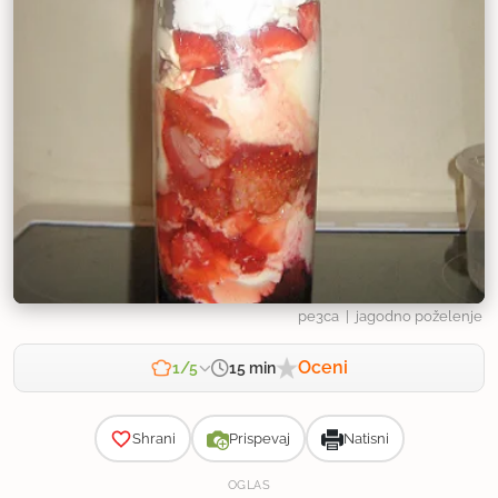
pe3ca
| jagodno poželenje
Oceni
15 min
1/5
Zahtevnost
Shrani
Prispevaj
Natisni
OGLAS