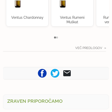
Ventus Chardonnay
Ventus Rumeni
Rume
Muškat
verd
VEČ PREDLOGOV
ZRAVEN PRIPOROČAMO