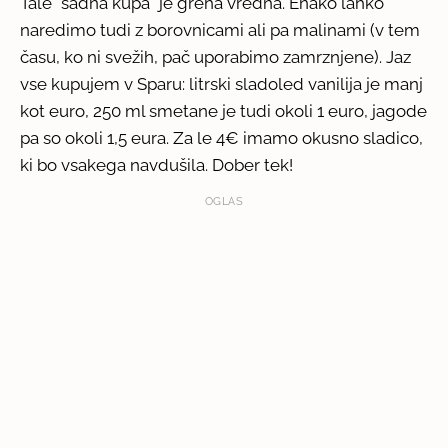
Tale "sadna kupa" je greha vredna. Enako lahko
naredimo tudi z borovnicami ali pa malinami (v tem
času, ko ni svežih, pač uporabimo zamrznjene). Jaz
vse kupujem v Sparu: litrski sladoled vanilija je manj
kot euro, 250 ml smetane je tudi okoli 1 euro, jagode
pa so okoli 1,5 eura. Za le 4€ imamo okusno sladico,
ki bo vsakega navdušila. Dober tek!
OGLAS