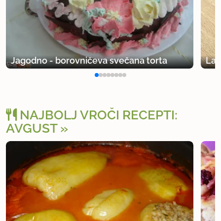
Jagodno - borovničeva svečana torta
Lah
NAJBOLJ VROČI RECEPTI:
AVGUST