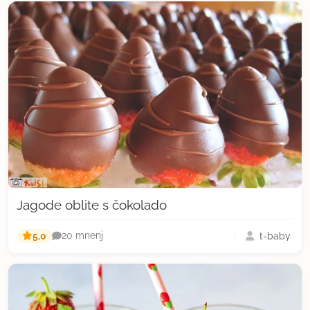
Jagode oblite s čokolado
5,0
t-baby
20 mnenj