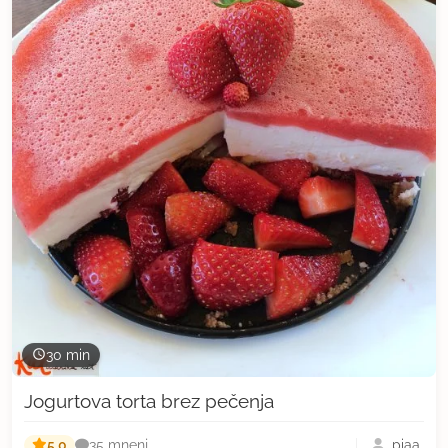
30 min
Jogurtova torta brez pečenja
5,0
piaa
35 mnenj