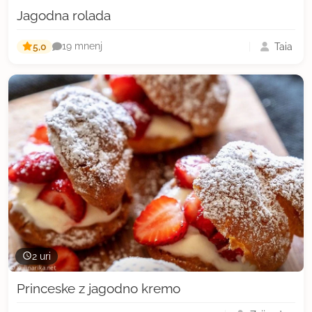
Jagodna rolada
5,0
Taia
19 mnenj
2 uri
Princeske z jagodno kremo