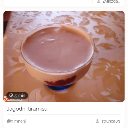
Zvijezda_
15 min
Jagodni tiramisu
strunca89
9 mnenj