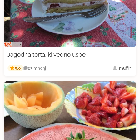
Jagodna torta, ki vedno uspe
5,0
muffin
23 mnenj