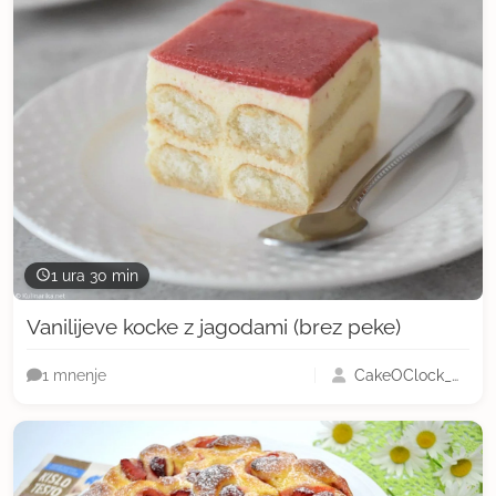
1 ura 30 min
Vanilijeve kocke z jagodami (brez peke)
CakeOClock_Urška
1 mnenje