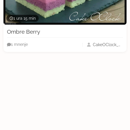
1 ura 15 min
Ombre Berry
CakeOClock_Urška
1 mnenje