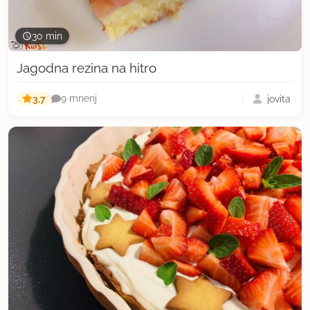
30 min
Jagodna rezina na hitro
3,7
jovita
9 mnenj