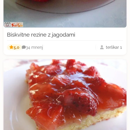
Biskvitne rezine z jagodami
5,0
terlikar 1
34 mnenj