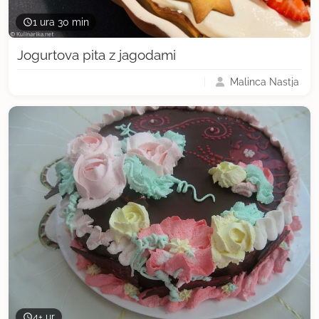
1 ura 30 min
Jogurtova pita z jagodami
Malinca Nastja
4+ ur