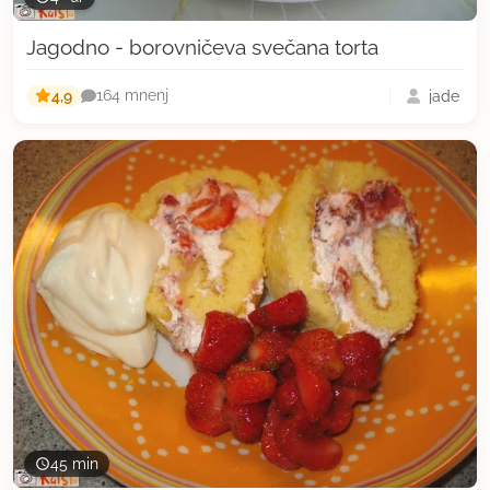
Jagodno - borovničeva svečana torta
4,9
jade
164 mnenj
45 min