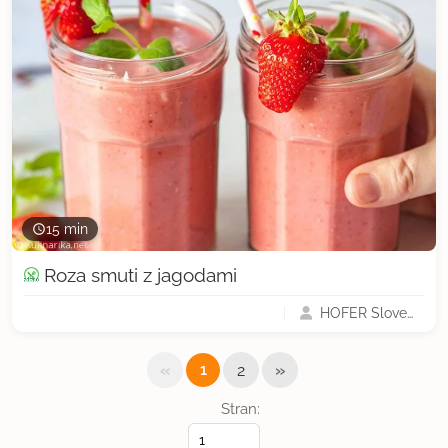
15 min
Roza smuti z jagodami
HOFER Slovenija
«
»
1
2
Stran: