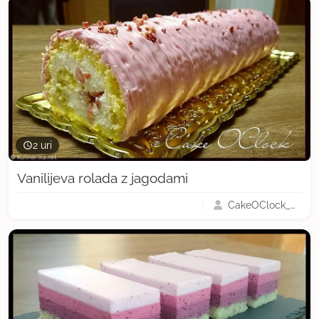
2 uri
Vanilijeva rolada z jagodami
CakeOClock_Urška