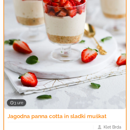
jagod, jim pred pripravo dodajte par kapljic
limoninega soka ali balzamičnega kisa ter
ščepec sladkorja.
3 ure
Jagodna panna cotta in sladki muškat
Klet Brda