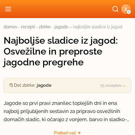
G
domov
›
recepti
›
zbirke
›
jagode
»
najboljše sladice iz jagod
Najboljše sladice iz jagod:
Osvežilne in preproste
jagodne pregrehe
📁
Del zbirke:
jagode
→
75 receptov
Jagode so prvi pravi znanilec toplejših dni in ena
najbolj priljubljenih sestavin za pripravo osvežilnih
domačih sladic, ki očarajo z vonjem, barvo in sladko-
kislim okusom.
Jagode spadajo v družino rožnic in so skozi zgodovino
Preberi več ▼