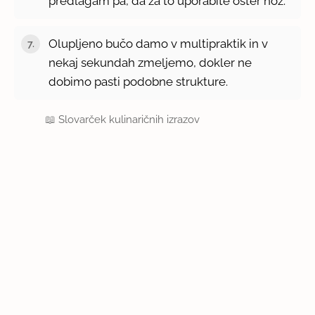
predlagam pa, da za to uporabite oster nož.
Olupljeno bučo damo v multipraktik in v
nekaj sekundah zmeljemo, dokler ne
dobimo pasti podobne strukture.
📖
Slovarček kulinaričnih izrazov