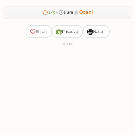
Oceni
1 ura
1/5
Zahtevnost
Shrani
Prispevaj
Natisni
OGLAS