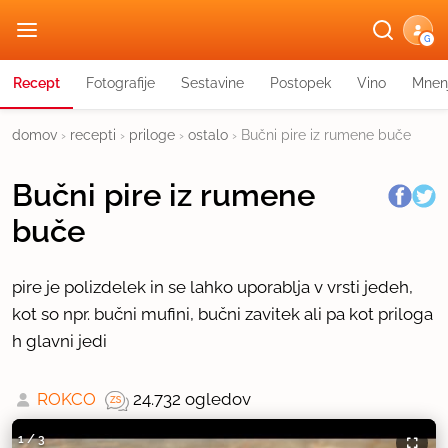
G
Recept
Fotografije
Sestavine
Postopek
Vino
Mnen
domov
›
recepti
›
priloge
›
ostalo
›
Bučni pire iz rumene buče
Bučni pire iz rumene
buče
pire je polizdelek in se lahko uporablja v vrsti jedeh,
kot so npr. bučni mufini, bučni zavitek ali pa kot priloga
h glavni jedi
ROKCO
24.732 ogledov
1
/
3