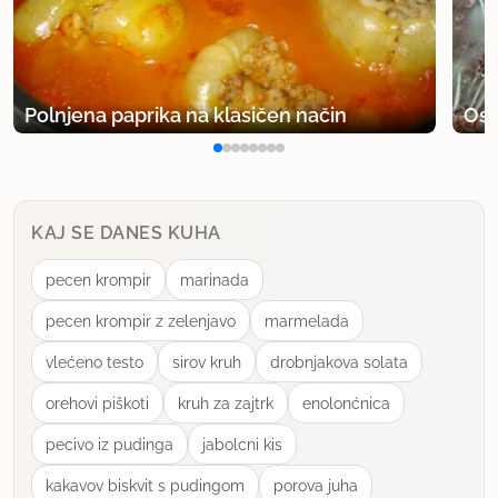
Polnjena paprika na klasičen način
Osv
KAJ SE DANES KUHA
pecen krompir
marinada
pecen krompir z zelenjavo
marmelada
vlećeno testo
sirov kruh
drobnjakova solata
orehovi piškoti
kruh za zajtrk
enolonćnica
pecivo iz pudinga
jabolcni kis
kakavov biskvit s pudingom
porova juha