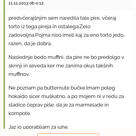
11.11.2013 ob 0:12
predvčerajšnjim sem naredila tale pire, včeraj
torto iz tega pireja in ostalega.Zelo
zadovoljna.Pojma niso imeli kaj za eno torto jedo,
razen, da je dobra.
Naslednje bodo muffini, da pire ne bo predolgo v
skrinji in seveda ker me zanima okus takšnih
muffinov.
Ne poznam pa butternute bučke.Imam poleg
hokaido sicer muškatno, a po mojem ni v redu za
sladice čeprav piše, da je za marmelade in
kompote.
Jaz jo uporabljam za juhe.