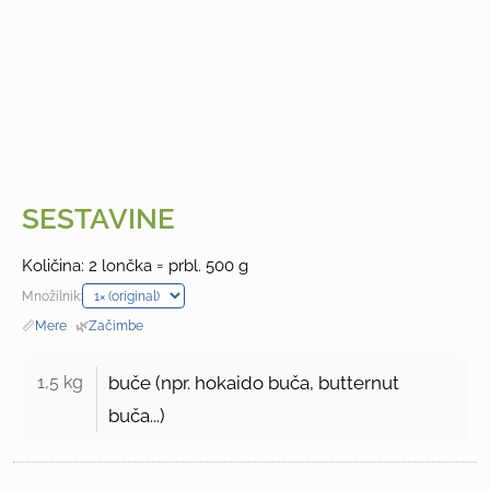
SESTAVINE
Količina: 2 lončka = prbl. 500 g
Množilnik:
📏
Mere
·
🌿
Začimbe
1,5 kg 
buče (npr. hokaido buča, butternut
buča...)