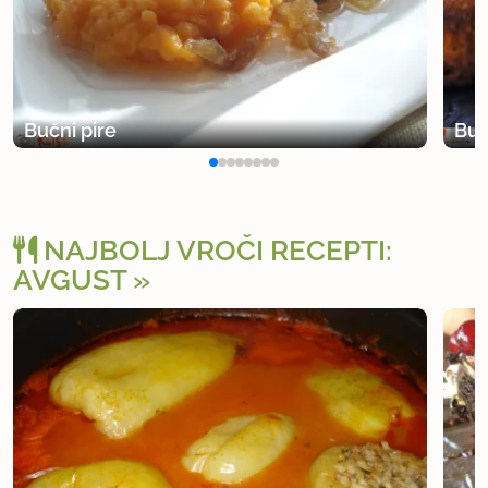
Bučni pire
Buč
NAJBOLJ VROČI RECEPTI:
AVGUST