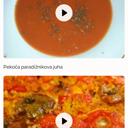
Pekoča paradižnikova juha