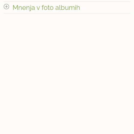
Število receptov: 14
odpri vse
Mnenja v foto albumih
« prejšnja
1
4
naslednja Â»
odpri vse
Število mnenj pri receptih: 256
« prejšnja
1
179
naslednja Â»
Število fotografij pri receptih: 14
naslednja Â»
Število sporočil v forumih: 1783
Število mnenj v foto albumih: 14