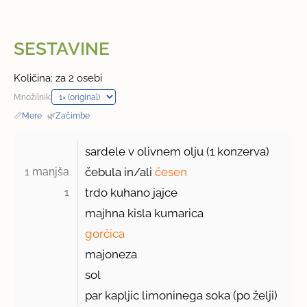
SESTAVINE
Količina: za 2 osebi
Množilnik:
📏
Mere
·
🌿
Začimbe
sardele v olivnem olju (
1
konzerva)
1 manjša 
čebula in/ali
česen
1 
trdo kuhano jajce
majhna kisla kumarica
gorčica
majoneza
sol
par kapljic limoninega soka (po želji)