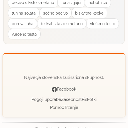
pecivo s kislo smetano
tuna z jajci
hobotnica
tunina solata
soćno pecivo
biskvitne kocke
porova juha
biskvit s kislo smetano
vlećeno testo
vleceno testo
Največja slovenska kulinarična skupnost.
Facebook
Pogoji uporabe
Zasebnost
Piškotki
Pomoč
Trženje