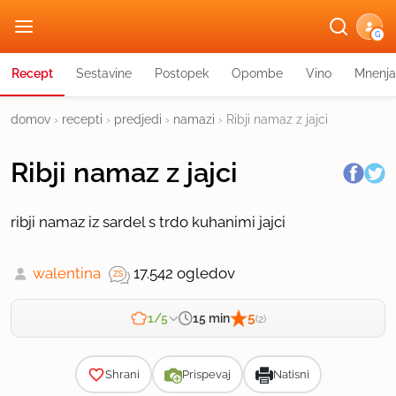
G
Recept
Sestavine
Postopek
Opombe
Vino
Mnenja
domov
›
recepti
›
predjedi
›
namazi
›
Ribji namaz z jajci
Ribji namaz z jajci
ribji namaz iz sardel s trdo kuhanimi jajci
walentina
17.542 ogledov
5
15 min
1/5
(2)
Zahtevnost
Shrani
Prispevaj
Natisni