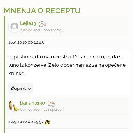
MNENJA O RECEPTU
Lejla13
član od 2008
390 sporočil
16.9.2010 ob 12:43
in pustimo, da malo odstoji. Delam enako, le da s
tuno iz konzerve. Zelo dober namaz za na opečene
kruhke.
uporabno
banana130
član od 2009
228 sporočil
22.9.2010 ob 15:57