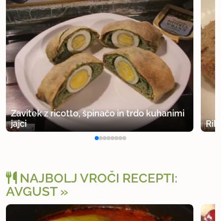
Zavitek z ricotto, špinačo in trdo kuhanimi
jajci
Rib
NAJBOLJ VROČI RECEPTI:
AVGUST