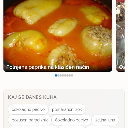
Polnjena paprika na klasičen način
Osv
KAJ SE DANES KUHA
cokoladno pecivo
pomarancni sok
posusen paradiznik
ćokoladno pecivo
zeljna juha