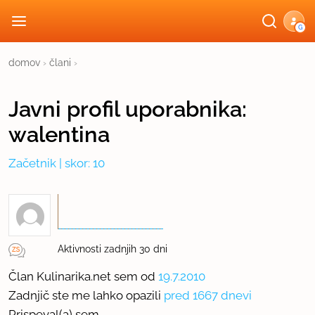
G
domov
›
člani
›
Javni profil
uporabnika:
walentina
Začetnik
| skor: 10
Aktivnosti zadnjih 30 dni
Član Kulinarika.net sem od
19.7.2010
Zadnjič ste me lahko opazili
pred 1667 dnevi
Prispeval(a) sem