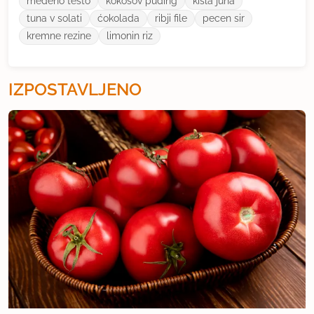
medeno testo
kokosov puding
kisla juha
tuna v solati
ćokolada
ribji file
pecen sir
kremne rezine
limonin riz
IZPOSTAVLJENO