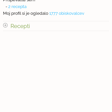
-
2 recepta
Moj profil si je ogledalo
1777 obiskovalcev
Recepti
Število receptov: 2