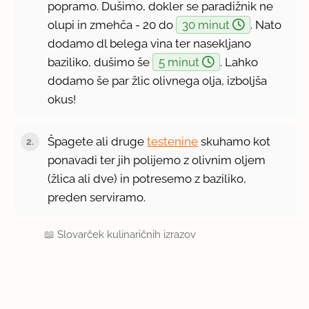
popramo. Dušimo, dokler se paradižnik ne
olupi in zmehča - 20 do
30 minut
. Nato
dodamo dl belega vina ter nasekljano
baziliko, dušimo še
5 minut
. Lahko
dodamo še par žlic olivnega olja, izboljša
okus!
Špagete ali druge
testenine
skuhamo kot
ponavadi ter jih polijemo z olivnim oljem
(žlica ali dve) in potresemo z baziliko,
preden serviramo.
📖
Slovarček kulinaričnih izrazov