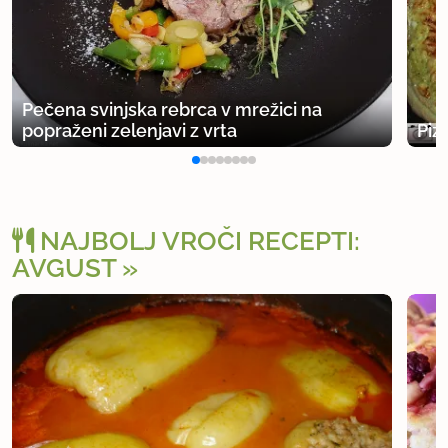
Pečena svinjska rebrca v mrežici na
popraženi zelenjavi z vrta
Piz
NAJBOLJ VROČI RECEPTI:
AVGUST