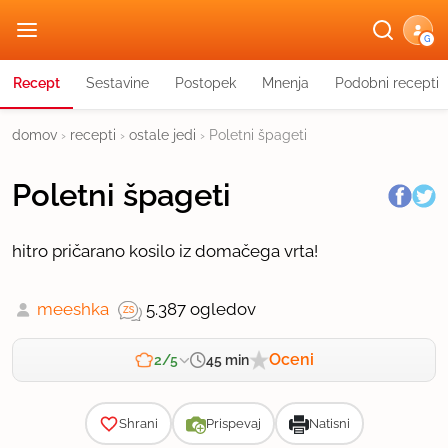
G
Recept
Sestavine
Postopek
Mnenja
Podobni recepti
domov
›
recepti
›
ostale jedi
›
Poletni špageti
Poletni špageti
hitro pričarano kosilo iz domačega vrta!
meeshka
5.387 ogledov
Oceni
45 min
2/5
Zahtevnost
Shrani
Prispevaj
Natisni