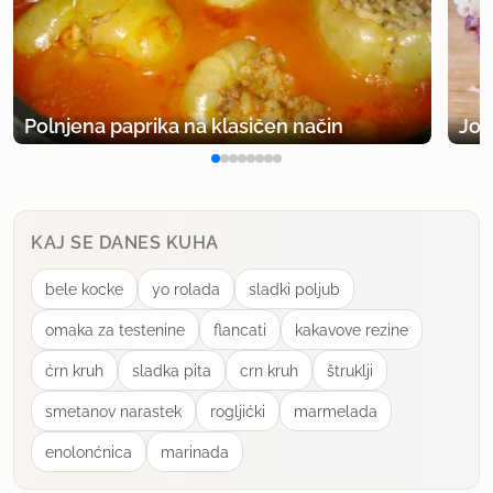
Polnjena paprika na klasičen način
Jog
KAJ SE DANES KUHA
bele kocke
yo rolada
sladki poljub
omaka za testenine
flancati
kakavove rezine
ćrn kruh
sladka pita
crn kruh
štruklji
smetanov narastek
rogljićki
marmelada
enolonćnica
marinada