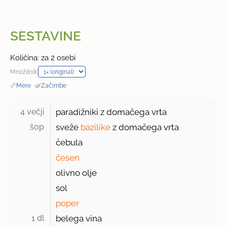
SESTAVINE
Količina: za 2 osebi
Množilnik:
📏
Mere
·
🌿
Začimbe
4 večji 
paradižniki z domačega vrta
šop 
sveže
bazilike
z domačega vrta
čebula
česen
olivno olje
sol
poper
1 dl 
belega vina