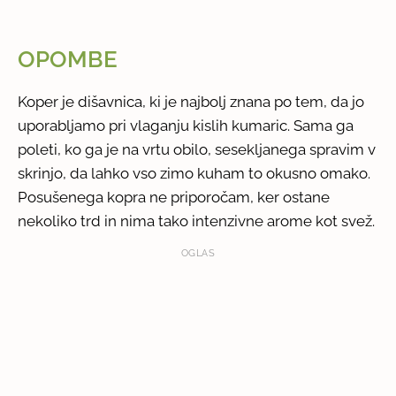
OPOMBE
Koper je dišavnica, ki je najbolj znana po tem, da jo
uporabljamo pri vlaganju kislih kumaric. Sama ga
poleti, ko ga je na vrtu obilo, sesekljanega spravim v
skrinjo, da lahko vso zimo kuham to okusno omako.
Posušenega kopra ne priporočam, ker ostane
nekoliko trd in nima tako intenzivne arome kot svež.
OGLAS