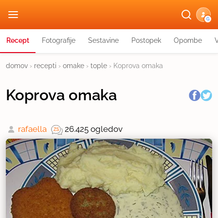
G
Recept
Fotografije
Sestavine
Postopek
Opombe
domov
›
recepti
›
omake
›
tople
›
Koprova omaka
Koprova omaka
rafaella
26.425 ogledov