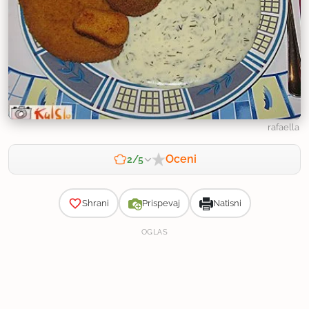
rafaella
Oceni
2/5
Zahtevnost
Shrani
Prispevaj
Natisni
OGLAS