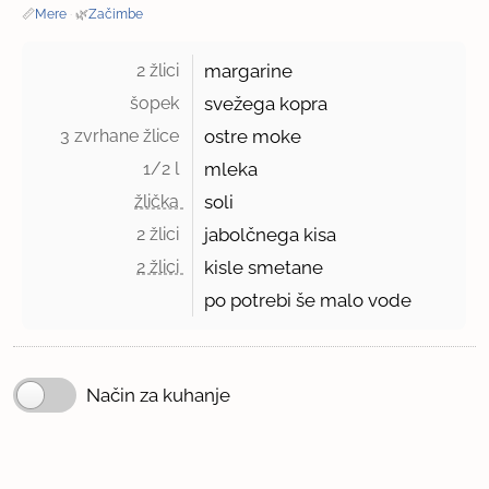
📏
Mere
·
🌿
Začimbe
2 žlici 
margarine
šopek 
svežega kopra
3 zvrhane žlice 
ostre moke
1/2 l 
mleka
žlička 
soli
2 žlici 
jabolčnega kisa
2 žlici 
kisle smetane
po potrebi še malo vode
Način za kuhanje