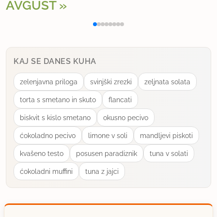
AVGUST
Polnjena paprika na klasičen način
Osv
KAJ SE DANES KUHA
zelenjavna priloga
svinjški zrezki
zeljnata solata
torta s smetano in skuto
flancati
biskvit s kislo smetano
okusno pecivo
ćokoladno pecivo
limone v soli
mandljevi piskoti
kvašeno testo
posusen paradiznik
tuna v solati
ćokoladni muffini
tuna z jajci