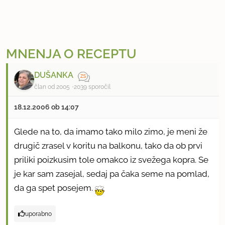
MNENJA O RECEPTU
DUŠANKA
član od 2005
2039 sporočil
18.12.2006 ob 14:07
Glede na to, da imamo tako milo zimo, je meni že
drugič zrasel v koritu na balkonu, tako da ob prvi
priliki poizkusim tole omakco iz svežega kopra. Se
je kar sam zasejal, sedaj pa čaka seme na pomlad,
da ga spet posejem.
uporabno