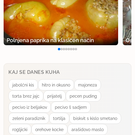
Polnjena paprika na klasičen način
Osv
KAJ SE DANES KUHA
jabolćni kis
hitro in okusno
majoneza
torta brez jajc
prijatelj
pecen puding
pecivo iz beljakov
pecivo š sadjem
zeleni paradiznik
tortilja
biskvit s kislo smetano
rogljicki
orehove kocke
arašidovo maslo