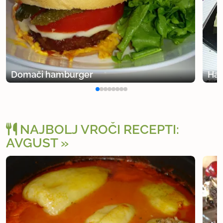
Domači hamburger
Ham
NAJBOLJ VROČI RECEPTI:
AVGUST