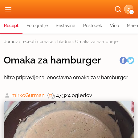
G
Recept
Fotografije
Sestavine
Postopek
Vino
Mnen
domov
›
recepti
›
omake
›
hladne
›
Omaka za hamburger
Omaka za hamburger
hitro pripravljena, enostavna omaka za v hamburger
mirkoGurman
47.324 ogledov