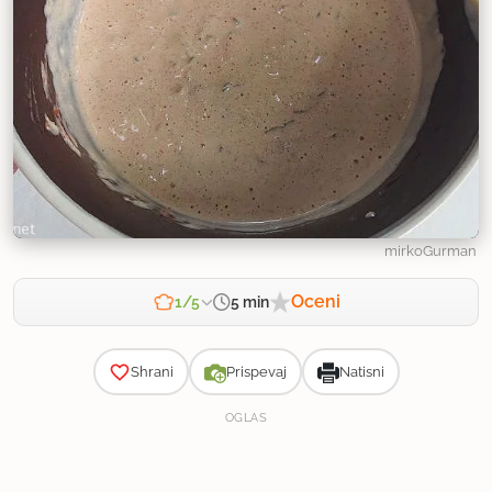
mirkoGurman
Oceni
5 min
1/5
Zahtevnost
Shrani
Prispevaj
Natisni
OGLAS