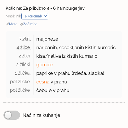
Količina: Za približno 4 - 6 hamburgerjev
Množilnik:
📏
Mere
·
🌿
Začimbe
7 žlic 
majoneze
4 žlice 
naribanih, sesekljanih kislih kumaric
2 žlici 
kisa/naliva iz kislih kumaric
2 žlički 
gorčice
1 žlička 
paprike v prahu (rdeča, sladka)
pol žličke 
česna
v prahu
pol žličke 
čebule v prahu
Način za kuhanje