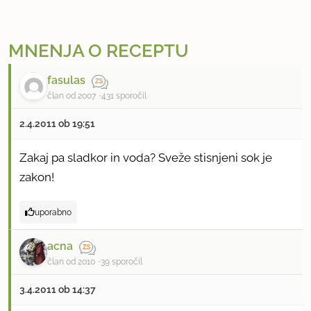
MNENJA O RECEPTU
fasulas
član od 2007
431 sporočil
2.4.2011 ob 19:51
Zakaj pa sladkor in voda? Sveže stisnjeni sok je
zakon!
uporabno
acna
član od 2010
39 sporočil
3.4.2011 ob 14:37