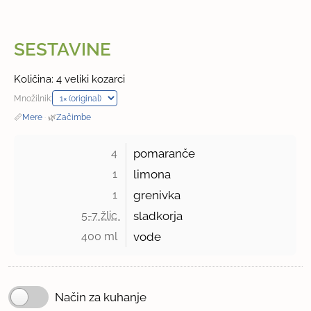
SESTAVINE
Količina: 4 veliki kozarci
Množilnik:
📏
Mere
·
🌿
Začimbe
4 
pomaranče
1 
limona
1 
grenivka
5-7 žlic 
sladkorja
400 ml 
vode
Način za kuhanje