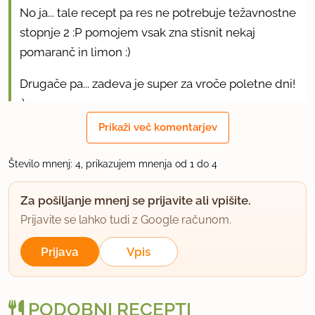
No ja... tale recept pa res ne potrebuje težavnostne
stopnje 2 :P pomojem vsak zna stisnit nekaj
pomaranč in limon :)
Drugače pa... zadeva je super za vroče poletne dni!
:)
Prikaži več komentarjev
uporabno
Število mnenj: 4, prikazujem mnenja od 1 do 4
Kravdija
član od 2009
166 sporočil
Za pošiljanje mnenj se prijavite ali vpišite.
3.4.2011 ob 20:57
Prijavite se lahko tudi z Google računom.
Prijava
Vpis
Sej nočem spet težit, samo a tukaj kdo moderira
recepte, preden uzrejo "luč sveta"? Težavnostna
stopnja, pa dejansko recept za stisnit pomaranče?
PODOBNI RECEPTI
Ok... I'm done.