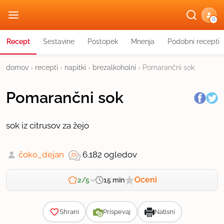
G
Recept
Sestavine
Postopek
Mnenja
Podobni recepti
domov
›
recepti
›
napitki
›
brezalkoholni
›
Pomarančni sok
Pomarančni sok
sok iz citrusov za žejo
čoko_dejan
6.182 ogledov
Oceni
15 min
2/5
Zahtevnost
Shrani
Prispevaj
Natisni