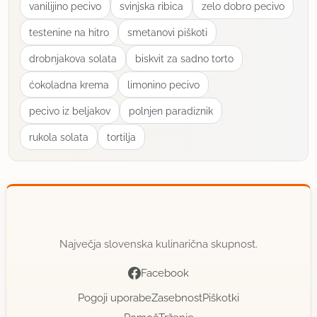
vanilijino pecivo
svinjska ribica
zelo dobro pecivo
testenine na hitro
smetanovi piškoti
drobnjakova solata
biskvit za sadno torto
ćokoladna krema
limonino pecivo
pecivo iz beljakov
polnjen paradiznik
rukola solata
tortilja
Največja slovenska kulinarična skupnost.
Facebook
Pogoji uporabe
Zasebnost
Piškotki