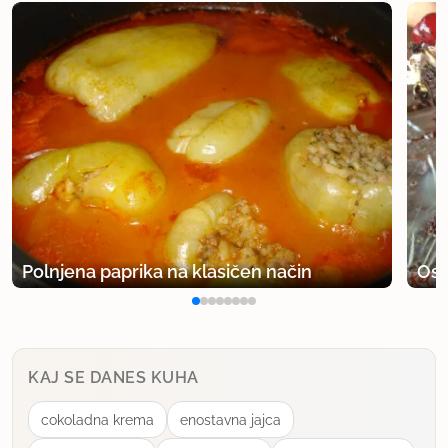
Polnjena paprika na klasičen način
Osv
KAJ SE DANES KUHA
cokoladna krema
enostavna jajca