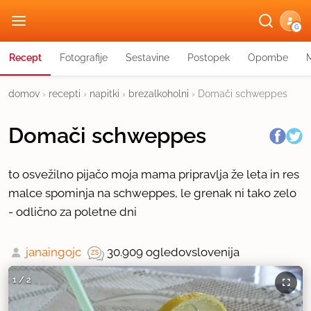
G
Recept
Fotografije
Sestavine
Postopek
Opombe
domov
›
recepti
›
napitki
›
brezalkoholni
›
Domači schweppes
Domači schweppes
to osvežilno pijačo moja mama pripravlja že leta in res
malce spominja na schweppes, le grenak ni tako zelo
- odlično za poletne dni
janaingojc
30.909 ogledov
slovenija
1
/
2