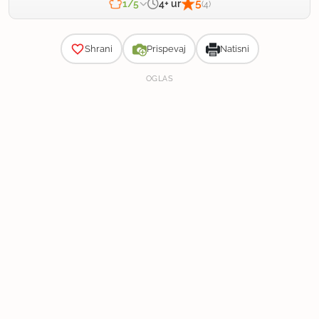
5
4+ ur
1/5
(4)
Zahtevnost
Shrani
Prispevaj
Natisni
OGLAS