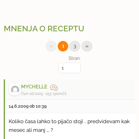
MNENJA O RECEPTU
«
»
1
3
Stran:
MYCHELLE
član od 2005
255 sporočil
14.6.2009 ob 10:39
Koliko časa lahko to pijačo stoji .. predvidevam kak
mesec ali manj ... ?