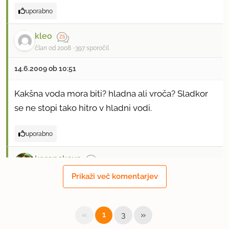
uporabno
kleo
član od 2008
397 sporočil
14.6.2009 ob 10:51
Kakšna voda mora biti? hladna ali vroča? Sladkor
se ne stopi tako hitro v hladni vodi.
uporabno
korenckova
član od 2008
222 sporočil
Prikaži več komentarjev
15.6.2009 ob 21:57
«
»
1
3
Kaj pa druga polovica limon? Piše, da polovico