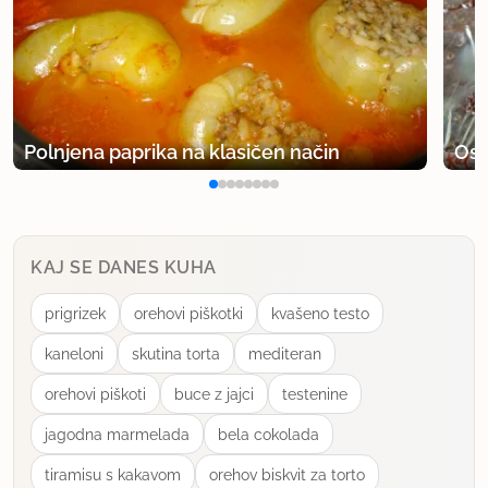
toliko.. ali se pijača obnese tudi v plastenki..
uporabno
ena mamica
član od 2007
6 sporočil
Polnjena paprika na klasičen način
Osv
16.6.2009 ob 16:08
Ja, Mychelle, lahko daš v plastenke. Naša soseda
KAJ SE DANES KUHA
vse shranjuje tako, pa se vse odlično drži. Samo
plastenke potem zavrže..
prigrizek
orehovi piškotki
kvašeno testo
kaneloni
skutina torta
mediteran
uporabno
orehovi piškoti
buce z jajci
testenine
MissLady
jagodna marmelada
bela cokolada
član od 2005
811 sporočil
tiramisu s kakavom
orehov biskvit za torto
17.6.2009 ob 12:26