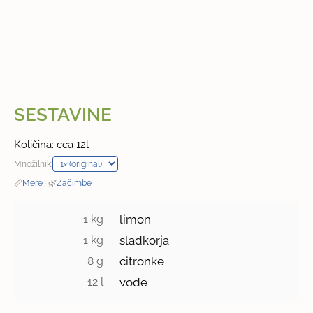
SESTAVINE
Količina: cca 12l
Množilnik:
📏
Mere
·
🌿
Začimbe
1 kg 
limon
1 kg 
sladkorja
8 g 
citronke
12 l 
vode