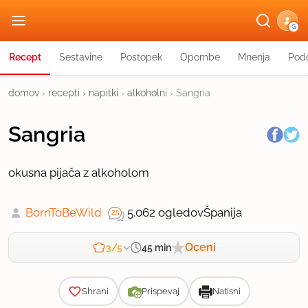
G
Recept
Sestavine
Postopek
Opombe
Mnenja
Podo
domov
›
recepti
›
napitki
›
alkoholni
›
Sangria
Sangria
okusna pijača z alkoholom
BornToBeWild
5.062 ogledov
Španija
Oceni
45 min
3/5
Zahtevnost
Shrani
Prispevaj
Natisni