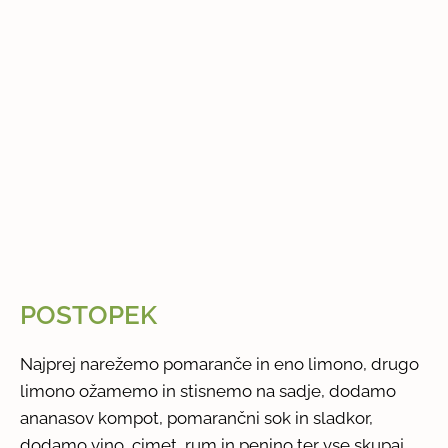
POSTOPEK
Najprej narežemo pomaranče in eno limono, drugo
limono ožamemo in stisnemo na sadje, dodamo
ananasov kompot, pomarančni sok in sladkor,
dodamo vino, cimet, rum in penino ter vse skupaj