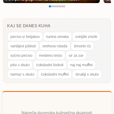
KAJ SE DANES KUHA
pecivo iz beljakov
tunina omaka
svinjški zrezki
vanilijevi piškoti
orehova rolada
limonin riz
soćno pecivo
medeno testo
sir za zar
pita s skuto
ćokoladni biskvit
naj naj muffini
namaz s skuto
ćokoladni muffini
struklji s skuto
Največja slovenska kulinarična skupnost.