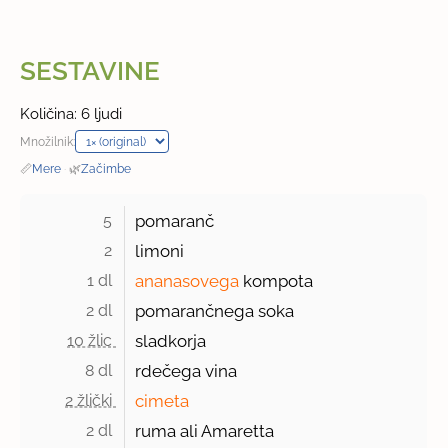
SESTAVINE
Količina: 6 ljudi
Množilnik:
📏
Mere
·
🌿
Začimbe
5 
pomaranč
2 
limoni
1 dl 
ananasovega
kompota
2 dl 
pomarančnega soka
10 žlic 
sladkorja
8 dl 
rdečega vina
2 žlički 
cimeta
2 dl 
ruma ali Amaretta