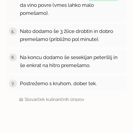
da vino povre (vmes lahko malo
pomešamo).
Nato dodamo še 3 žlice drobtin in dobro
5.
premešamo (približno pol minute).
Na koncu dodamo še sesekljan peteršilj in
6.
še enkrat na hitro premešamo.
Postrežemo s kruhom, dober tek.
7.
📖
Slovarček kulinaričnih izrazov