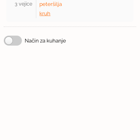
3 vejice 
peteršilja
kruh
Način za kuhanje