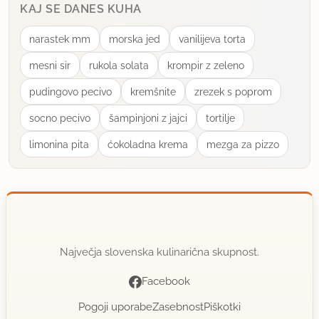
KAJ SE DANES KUHA
narastek mm
morska jed
vanilijeva torta
mesni sir
rukola solata
krompir z zeleno
pudingovo pecivo
kremšnite
zrezek s poprom
socno pecivo
šampinjoni z jajci
tortilje
limonina pita
ćokoladna krema
mezga za pizzo
Največja slovenska kulinarična skupnost.
Facebook
Pogoji uporabe
Zasebnost
Piškotki