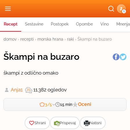
G
Recept
Sestavine
Postopek
Opombe
Vino
Mnenja
domov
›
recepti
›
morska hrana
›
raki
›
Škampi na buzaro
Škampi na buzaro
škampi z odlično omako
Anja1
11.382 ogledov
Oceni
15 min
3/5
Zahtevnost
Shrani
Prispevaj
Natisni