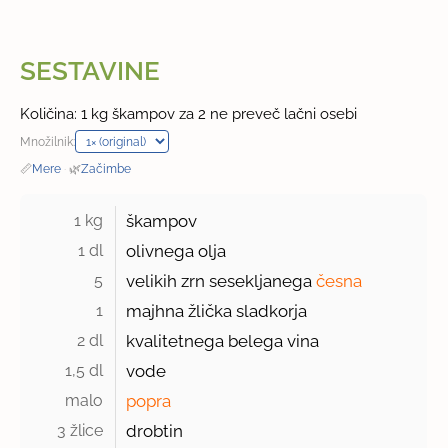
SESTAVINE
Količina: 1 kg škampov za 2 ne preveč lačni osebi
Množilnik:
📏
Mere
·
🌿
Začimbe
1 kg 
škampov
1 dl 
olivnega olja
5 
velikih zrn sesekljanega
česna
1 
majhna žlička sladkorja
2 dl 
kvalitetnega belega vina
1,5 dl 
vode
malo 
popra
3 žlice 
drobtin