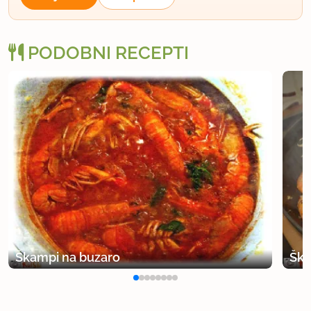
PODOBNI RECEPTI
Škampi na buzaro
Ška