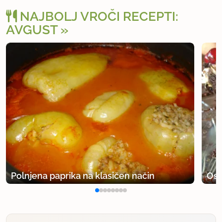
NAJBOLJ VROČI RECEPTI:
AVGUST
Polnjena paprika na klasičen način
Osv