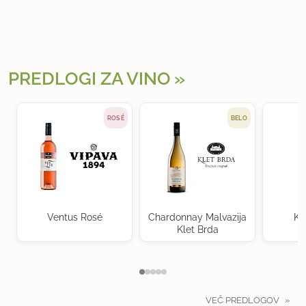
PREDLOGI ZA VINO
ROSÉ
BELO
Ventus Rosé
Chardonnay Malvazija
Kr
Klet Brda
VEČ PREDLOGOV