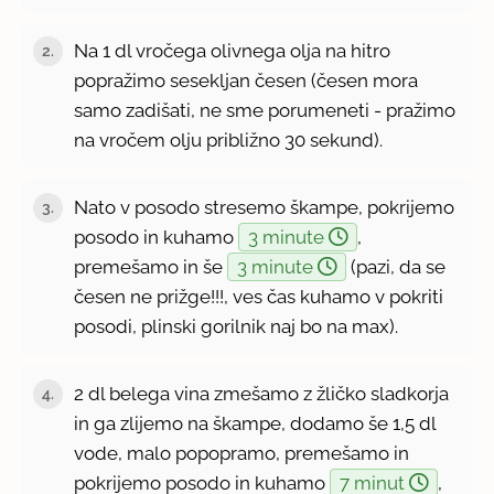
Na 1 dl vročega olivnega olja na hitro
2.
popražimo sesekljan česen (česen mora
samo zadišati, ne sme porumeneti - pražimo
na vročem olju približno 30 sekund).
Nato v posodo stresemo škampe, pokrijemo
3.
posodo in kuhamo
3 minute
,
premešamo in še
3 minute
(pazi, da se
česen ne prižge!!!, ves čas kuhamo v pokriti
posodi, plinski gorilnik naj bo na max).
2 dl belega vina zmešamo z žličko sladkorja
4.
in ga zlijemo na škampe, dodamo še 1,5 dl
vode, malo popopramo, premešamo in
pokrijemo posodo in kuhamo
7 minut
,