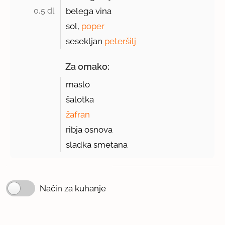
0,5 dl 
belega vina
sol,
poper
sesekljan
peteršilj
Za omako:
maslo
šalotka
žafran
ribja osnova
sladka smetana
Način za kuhanje