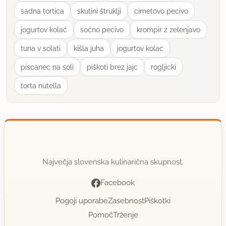
sadna tortica
skutini štruklji
cimetovo pecivo
fasulas
jogurtov kolać
soćno pecivo
krompir z zelenjavo
član od 2007
431 sporočil
tuna v solati
kišla juha
jogurtov kolac
17.12.2014 ob 14:09
piscanec na soli
piškoti brez jajc
rogljicki
Verjamem, da je recept vsaj toliko okusen, kot
torta nutella
izgleda ta zelo mamljiva slika.
Kje se pa dobi chorizo klobasa?
uporabno
Največja slovenska kulinarična skupnost.
babka1951
član od 2012
6950 sporočil
Facebook
17.12.2014 ob 15:03
Pogoji uporabe
Zasebnost
Piškotki
Pomoč
Trženje
Čudovita slika !!! Omamen recept ... čeprav ga