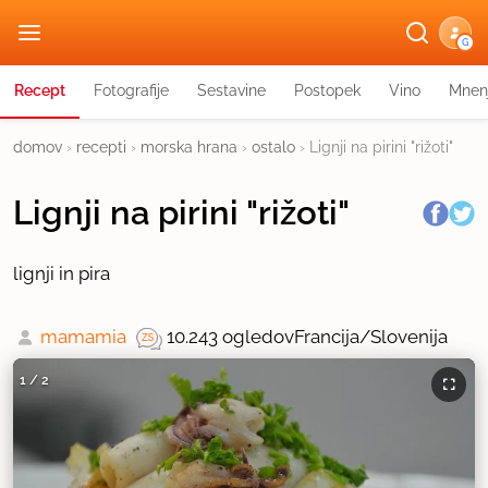
G
Recept
Fotografije
Sestavine
Postopek
Vino
Mnen
domov
›
recepti
›
morska hrana
›
ostalo
›
Lignji na pirini "rižoti"
Lignji na pirini "rižoti"
lignji in pira
mamamia
10.243 ogledov
Francija/Slovenija
1
/
2