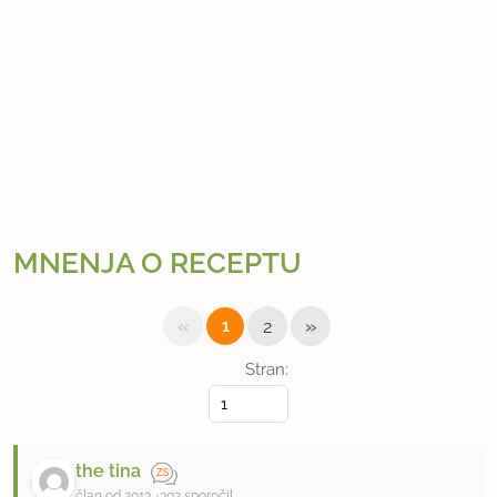
MNENJA O RECEPTU
«
»
1
2
Stran:
the tina
član od 2013
302 sporočil