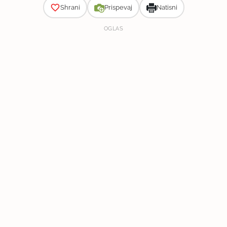
Shrani
Prispevaj
Natisni
OGLAS