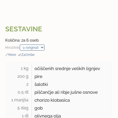
SESTAVINE
Količina: za 6 oseb
Množilnik:
📏
Mere
·
🌿
Začimbe
1 kg 
očiščenih srednje velikih lignjev
200 g 
pire
2 
šalotki
0,5 dl 
piščančje ali ribje jušne osnove
1 manjša 
chorizo klobasica
5 dag 
gob
1 dl 
olivnega olja