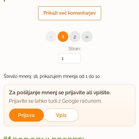
16.12.2014 ob 16:11
Prikaži več komentarjev
Se mi kar sline cedijo :)
uporabno
«
»
1
2
Stran:
Vanja_v_ZDA
član od 2008
6078 sporočil
16.12.2014 ob 16:33
Število mnenj: 18, prikazujem mnenja od 1 do 10
Opa!
Za pošiljanje mnenj se prijavite ali vpišite.
Prijavite se lahko tudi z Google računom.
uporabno
Prijava
Vpis
Čarli08
član od 2010
275 sporočil
16.12.2014 ob 23:43