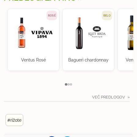
ROSÉ
BELO
Ventus Rosé
Bagueri chardonnay
Ventu
VEČ PREDLOGOV
#rižote