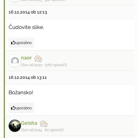
16.12.2014 ob 12:13
Čudovite slike.
uporabno
naor
član od 2010
7767 sporočil
16.12.2014 ob 13:11
Božansko!
uporabno
Geisha
član od 2014
60 sporočil