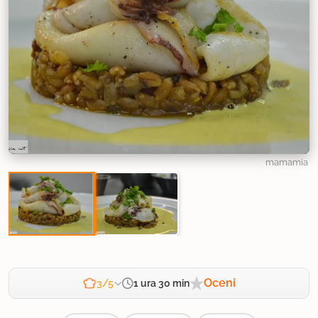
mamamia
Oceni
1 ura 30 min
3/5
Zahtevnost